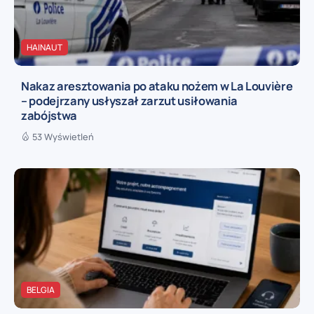
HAINAUT
Nakaz aresztowania po ataku nożem w La Louvière
– podejrzany usłyszał zarzut usiłowania
zabójstwa
53 Wyświetleń
BELGIA