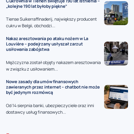
Cukrownia w Tienen świętuje 190 lat istnienia –
„kolejne 190 lat byłoby piękne”
Tiense Suikerraffinaderij, największy producent
cukru w Belgii, obchodzi...
Nakaz aresztowania po ataku nożem w La
Louvière – podejrzany usłyszał zarzut
usiłowania zabójstwa
Mężczyzna został objęty nakazem aresztowania
w związku z usiłowaniem...
Nowe zasady dla umów finansowych
zawieranych przez internet – chatbot nie może
być jedynym rozmówcą
Od 14 sierpnia banki, ubezpieczyciele oraz inni
dostawcy usług finansowych...