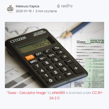
Mateusz Kapica
1.6K
0
2025-01-18
2 min czytania
"
Taxes - Calculator Image
" by
efile989
is licensed under
CC BY-
SA 2.0