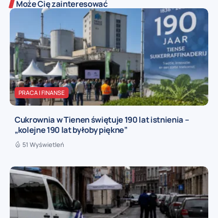
Może Cię zainteresować
PRACA I FINANSE
Cukrownia w Tienen świętuje 190 lat istnienia –
„kolejne 190 lat byłoby piękne”
51 Wyświetleń