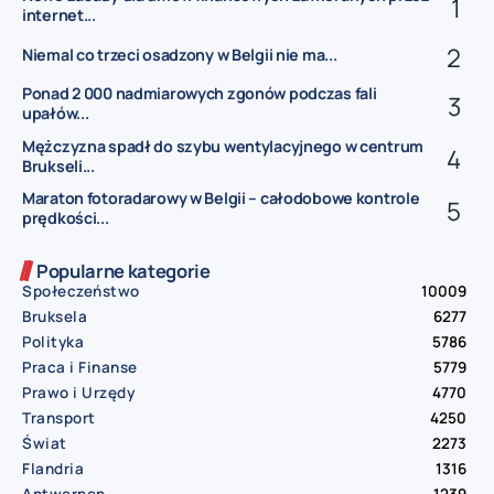
internet...
Niemal co trzeci osadzony w Belgii nie ma...
Ponad 2 000 nadmiarowych zgonów podczas fali
upałów...
Mężczyzna spadł do szybu wentylacyjnego w centrum
Brukseli...
Maraton fotoradarowy w Belgii – całodobowe kontrole
prędkości...
Popularne kategorie
Społeczeństwo
10009
Bruksela
6277
Polityka
5786
Praca i Finanse
5779
Prawo i Urzędy
4770
Transport
4250
Świat
2273
Flandria
1316
Antwerpen
1239