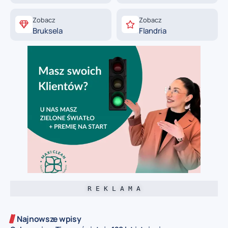
Zobacz
Zobacz
Bruksela
Flandria
R E K L A M A
Najnowsze wpisy