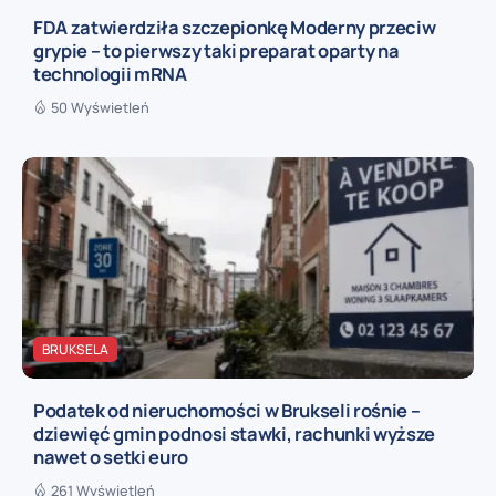
FDA zatwierdziła szczepionkę Moderny przeciw
grypie – to pierwszy taki preparat oparty na
technologii mRNA
50 Wyświetleń
BRUKSELA
Podatek od nieruchomości w Brukseli rośnie –
dziewięć gmin podnosi stawki, rachunki wyższe
nawet o setki euro
261 Wyświetleń