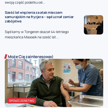
swoją część podatku od...
Sześć lat więzienia za atak mieczem
samurajskim na fryzjera – sąd uznał zamiar
zabójstwa
Sąd karny w Tongeren skazał 44-letniego
mieszkańca Maaseik na sześć lat...
Może Cię zainteresować
SPOŁECZEŃSTWO