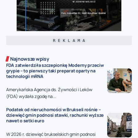
R E K L A M A
Najnowsze wpisy
FDA zatwierdziła szczepionkę Moderny przeciw
grypie – to pierwszy taki preparat oparty na
technologii mRNA
Amerykańska Agencja ds. Żywności i Leków
(FDA) wydała zgodę na...
Podatek od nieruchomości w Brukseli rośnie –
dziewięć gmin podnosi stawki, rachunki wyższe
nawet o setki euro
W 2026 r. dziewięć brukselskich gmin podnosi