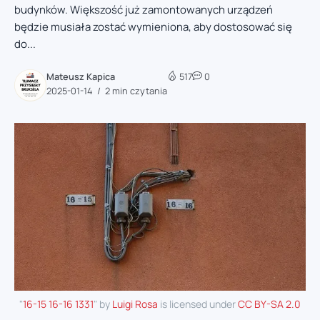
budynków. Większość już zamontowanych urządzeń
będzie musiała zostać wymieniona, aby dostosować się
do...
Mateusz Kapica
517
0
2025-01-14
2 min czytania
"
16-15 16-16 1331
" by
Luigi Rosa
is licensed under
CC BY-SA 2.0