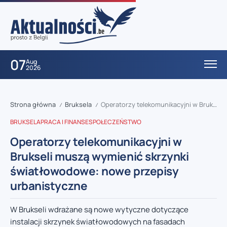
07
Aug
2026
Strona główna
Bruksela
Operatorzy telekomunikacyjni w Brukseli muszą wymienić skrzynki światłowodowe: nowe przepisy urbanistyczne
/
/
BRUKSELA
PRACA I FINANSE
SPOŁECZEŃSTWO
Operatorzy telekomunikacyjni w
Brukseli muszą wymienić skrzynki
światłowodowe: nowe przepisy
urbanistyczne
W Brukseli wdrażane są nowe wytyczne dotyczące
instalacji skrzynek światłowodowych na fasadach