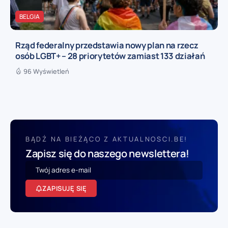
BELGIA
Rząd federalny przedstawia nowy plan na rzecz
osób LGBT+ – 28 priorytetów zamiast 133 działań
96 Wyświetleń
BĄDŹ NA BIEŻĄCO Z AKTUALNOSCI.BE!
Zapisz się do naszego newslettera!
ZAPISUJĘ SIĘ