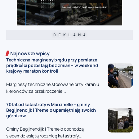
R E K L A M A
Najnowsze wpisy
Techniczne marginesy błędu przy pomiarze
prędkości pozostają bez zmian – w weekend
krajowy maraton kontroli
Marginesy techniczne stosowane przy karaniu
kierowców za przekroczenie...
70 lat od katastrofy w Marcinelle – gminy
Begijnendijk i Tremelo upamiętniają swoich
górników
Gminy Begijnendijk i Tremelo obchodzą
siedemdziesiątą rocznicę katastrofy...