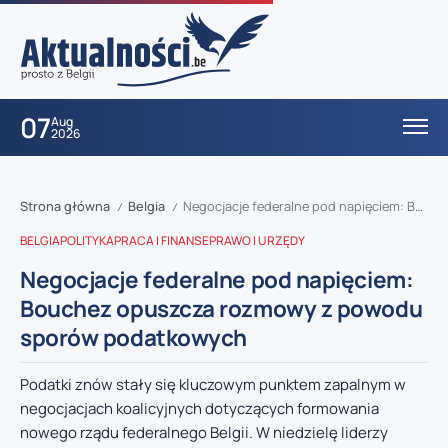
07
Aug
2026
Strona główna
Belgia
Negocjacje federalne pod napięciem: Bouchez opuszcza rozmowy z powodu sporów podatkowych
/
/
BELGIA
POLITYKA
PRACA I FINANSE
PRAWO I URZĘDY
Negocjacje federalne pod napięciem:
Bouchez opuszcza rozmowy z powodu
sporów podatkowych
Podatki znów stały się kluczowym punktem zapalnym w
negocjacjach koalicyjnych dotyczących formowania
nowego rządu federalnego Belgii. W niedzielę liderzy