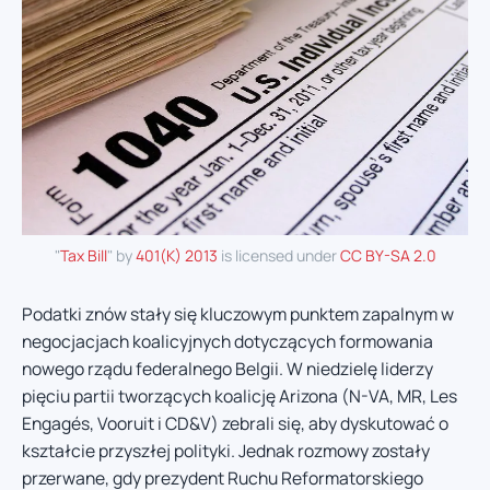
"
Tax Bill
" by
401(K) 2013
is licensed under
CC BY-SA 2.0
Podatki znów stały się kluczowym punktem zapalnym w
negocjacjach koalicyjnych dotyczących formowania
nowego rządu federalnego Belgii. W niedzielę liderzy
pięciu partii tworzących koalicję Arizona (N-VA, MR, Les
Engagés, Vooruit i CD&V) zebrali się, aby dyskutować o
kształcie przyszłej polityki. Jednak rozmowy zostały
przerwane, gdy prezydent Ruchu Reformatorskiego