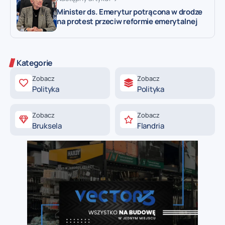
Minister ds. Emerytur potrącona w drodze
na protest przeciw reformie emerytalnej
Kategorie
Zobacz
Zobacz
Polityka
Polityka
Zobacz
Zobacz
Bruksela
Flandria