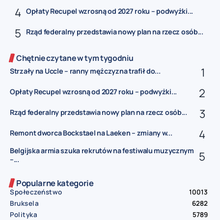
Opłaty Recupel wzrosną od 2027 roku – podwyżki...
Rząd federalny przedstawia nowy plan na rzecz osób...
Chętnie czytane w tym tygodniu
Strzały na Uccle – ranny mężczyzna trafił do...
Opłaty Recupel wzrosną od 2027 roku – podwyżki...
Rząd federalny przedstawia nowy plan na rzecz osób...
Remont dworca Bockstael na Laeken – zmiany w...
Belgijska armia szuka rekrutów na festiwalu muzycznym
–...
Popularne kategorie
Społeczeństwo
10013
Bruksela
6282
Polityka
5789