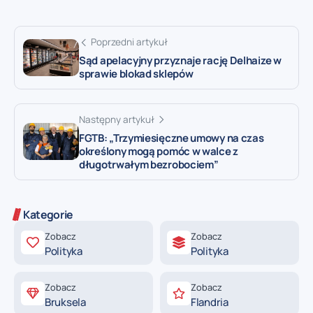
Poprzedni artykuł
Sąd apelacyjny przyznaje rację Delhaize w
sprawie blokad sklepów
Następny artykuł
FGTB: „Trzymiesięczne umowy na czas
określony mogą pomóc w walce z
długotrwałym bezrobociem”
Kategorie
Zobacz
Zobacz
Polityka
Polityka
Zobacz
Zobacz
Bruksela
Flandria