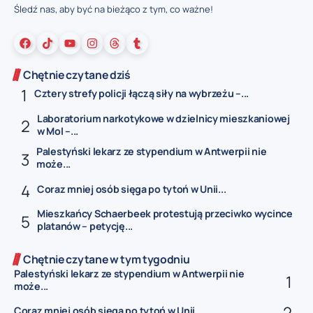
Śledź nas, aby być na bieżąco z tym, co ważne!
Chętnie czytane dziś
Cztery strefy policji łączą siły na wybrzeżu –...
Laboratorium narkotykowe w dzielnicy mieszkaniowej
w Mol –...
Palestyński lekarz ze stypendium w Antwerpii nie
może...
Coraz mniej osób sięga po tytoń w Unii...
Mieszkańcy Schaerbeek protestują przeciwko wycince
platanów – petycję...
Chętnie czytane w tym tygodniu
Palestyński lekarz ze stypendium w Antwerpii nie
może...
Coraz mniej osób sięga po tytoń w Unii...