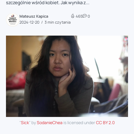
szczególnie wśród kobiet. Jak wynika z...
Mateusz Kapica
465
0
2024-12-20
3 min czytania
"
Sick
" by
SodanieChea
is licensed under
CC BY 2.0