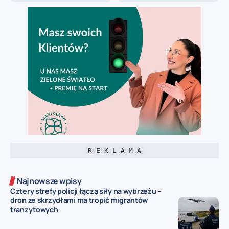
R E K L A M A
Najnowsze wpisy
Cztery strefy policji łączą siły na wybrzeżu –
dron ze skrzydłami ma tropić migrantów
tranzytowych