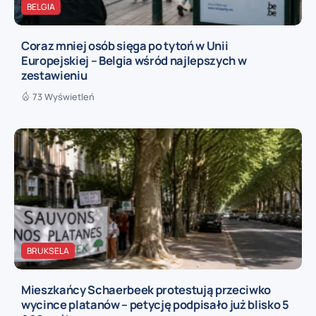
BELGIA
Coraz mniej osób sięga po tytoń w Unii
Europejskiej – Belgia wśród najlepszych w
zestawieniu
73 Wyświetleń
BRUKSELA
Mieszkańcy Schaerbeek protestują przeciwko
wycince platanów – petycję podpisało już blisko 5