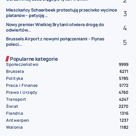
Mieszkańcy Schaerbeek protestują przeciwko wycince
platanów – petycję...
Nowy premier Wielkiej Brytanii otwiera drogę do
odwiertów...
Brussels Airport z nowymi połączeniami – Flynas
poleci...
Popularne kategorie
Społeczeństwo
9999
Bruksela
6271
Polityka
5785
Praca i Finanse
5772
Prawo i Urzędy
4760
Transport
4247
Świat
2270
Flandria
1316
Antwerpen
1237
Walonia
1182