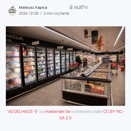
Mateusz Kapica
562
0
2024-12-20
2 min czytania
"
AD DELHAIZE-9
" by
Hoeilander.be
is licensed under
CC BY-NC-
SA 2.0