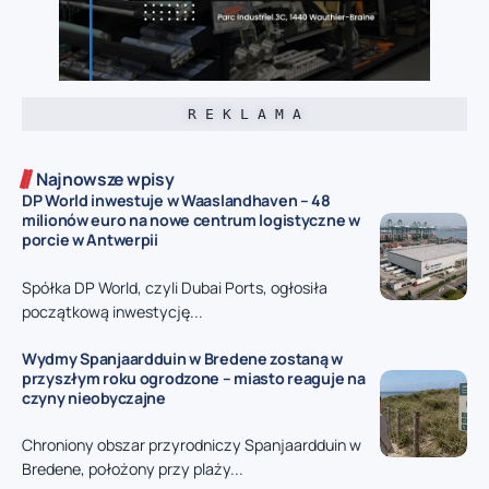
R E K L A M A
Najnowsze wpisy
DP World inwestuje w Waaslandhaven – 48
milionów euro na nowe centrum logistyczne w
porcie w Antwerpii
Spółka DP World, czyli Dubai Ports, ogłosiła
początkową inwestycję...
Wydmy Spanjaardduin w Bredene zostaną w
przyszłym roku ogrodzone – miasto reaguje na
czyny nieobyczajne
Chroniony obszar przyrodniczy Spanjaardduin w
Bredene, położony przy plaży...