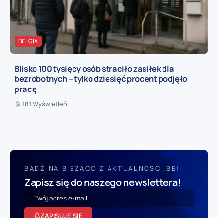
BELGIA
Blisko 100 tysięcy osób straciło zasiłek dla
bezrobotnych – tylko dziesięć procent podjęło
pracę
181 Wyświetleń
BĄDŹ NA BIEŻĄCO Z AKTUALNOSCI.BE!
Zapisz się do naszego newslettera!
ZAPISUJĘ SIĘ