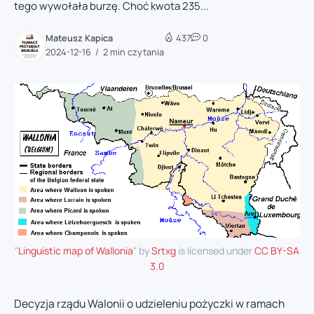
tego wywołała burzę. Choć kwota 235...
Mateusz Kapica
437
0
2024-12-16
2 min czytania
"
Linguistic map of Wallonia
" by
Srtxg
is licensed under
CC BY-SA
3.0
Decyzja rządu Walonii o udzieleniu pożyczki w ramach