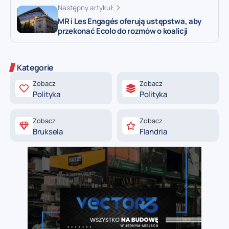
Następny artykuł
MR i Les Engagés oferują ustępstwa, aby
przekonać Ecolo do rozmów o koalicji
Kategorie
Zobacz
Zobacz
Polityka
Polityka
Zobacz
Zobacz
Bruksela
Flandria