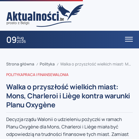
09
Aug
2026
Strona główna
Polityka
Walka o przyszłość wielkich miast: Mons, Charleroi i Liège kontra warunki Planu Oxygène
/
/
POLITYKA
PRACA I FINANSE
WALONIA
Walka o przyszłość wielkich miast:
Mons, Charleroi i Liège kontra warunki
Planu Oxygène
Decyzja rządu Walonii o udzieleniu pożyczki w ramach
Planu Oxygène dla Mons, Charleroi i Liège miała być
odpowiedzią na trudności finansowe tych miast. Zamiast