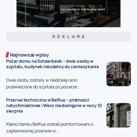
R E K L A M A
Najnowsze wpisy
Pożar domu na Schaerbeek – dwie osoby w
szpitalu, budynek niezdatny do zamieszkania
Dwie osoby zostały w niedzielę rano
przewiezione do szpitala po pożarze...
Przerwa techniczna w Belfius – płatności
natychmiastowe i Wero niedostępne w nocy 10
sierpnia
Klienci banku Belfius zostali poinformowani o
zaplanowanej przerwie w...