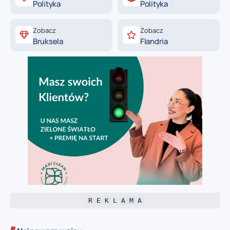
Polityka
Polityka
Zobacz
Zobacz
Bruksela
Flandria
R E K L A M A