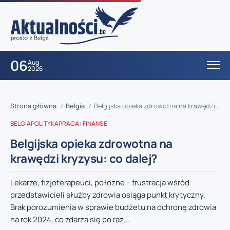
06
Aug
2026
Strona główna
Belgia
Belgijska opieka zdrowotna na krawędzi kryzysu: co dalej?
/
/
BELGIA
POLITYKA
PRACA I FINANSE
Belgijska opieka zdrowotna na
krawędzi kryzysu: co dalej?
Lekarze, fizjoterapeuci, położne – frustracja wśród
przedstawicieli służby zdrowia osiąga punkt krytyczny.
Brak porozumienia w sprawie budżetu na ochronę zdrowia
na rok 2024, co zdarza się po raz...