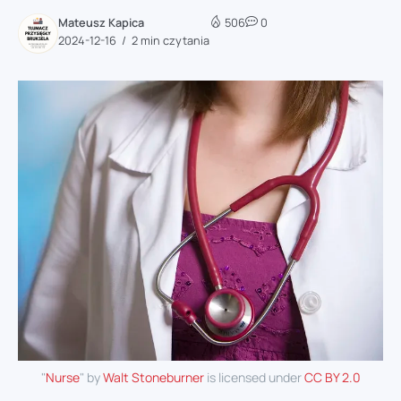
Mateusz Kapica
506
0
2024-12-16
2 min czytania
"
Nurse
" by
Walt Stoneburner
is licensed under
CC BY 2.0