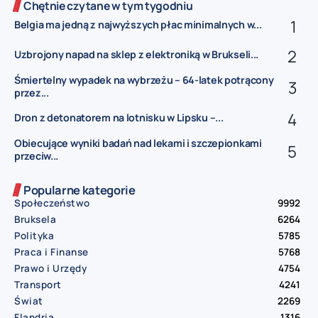
Chętnie czytane w tym tygodniu
Belgia ma jedną z najwyższych płac minimalnych w...
Uzbrojony napad na sklep z elektroniką w Brukseli...
Śmiertelny wypadek na wybrzeżu – 64-latek potrącony
przez...
Dron z detonatorem na lotnisku w Lipsku –...
Obiecujące wyniki badań nad lekami i szczepionkami
przeciw...
Popularne kategorie
Społeczeństwo
9992
Bruksela
6264
Polityka
5785
Praca i Finanse
5768
Prawo i Urzędy
4754
Transport
4241
Świat
2269
Flandria
1316