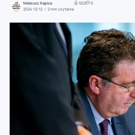
Mateusz Kapica
502
0
zaobserwuj nas
2024-12-12
2 min czytania
zaobserwuj nas
zaobserwuj nas
zaobserwuj nas