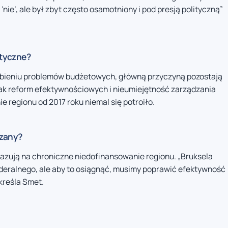
ie’, ale był zbyt często osamotniony i pod presją polityczną”
ityczne?
łębieniu problemów budżetowych, główną przyczyną pozostają
rak reform efektywnościowych i nieumiejętność zarządzania
 regionu od 2017 roku niemal się potroiło.
dzany?
skazują na chroniczne niedofinansowanie regionu. „Bruksela
deralnego, ale aby to osiągnąć, musimy poprawić efektywność
kreśla Smet.