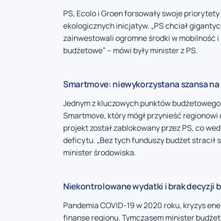
PS, Ecolo i Groen forsowały swoje priorytety
ekologicznych inicjatyw. „PS chciał giganty
zainwestowali ogromne środki w mobilność i
budżetowe” – mówi były minister z PS.
Smartmove: niewykorzystana szansa na s
Jednym z kluczowych punktów budżetowego p
Smartmove, który mógł przynieść regionowi 
projekt został zablokowany przez PS, co w
deficytu. „Bez tych funduszy budżet stracił st
minister środowiska.
Niekontrolowane wydatki i brak decyzji
Pandemia COVID-19 w 2020 roku, kryzys ene
finanse regionu. Tymczasem minister budżet