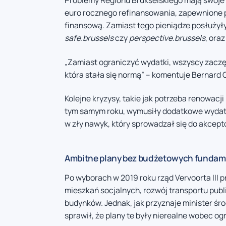
Problemy Regionu Brukselskiego mają swoje 
euro rocznego refinansowania, zapewnione p
finansową. Zamiast tego pieniądze posłużyły
safe.brussels
czy
perspective.brussels
, ora
„Zamiast ograniczyć wydatki, wszyscy zaczęli
która stała się normą” – komentuje Bernard Cle
Kolejne kryzysy, takie jak potrzeba renowacj
tym samym roku, wymusiły dodatkowe wydatki 
w zły nawyk, który sprowadzał się do akcept
Ambitne plany bez budżetowych funda
Po wyborach w 2019 roku rząd Vervoorta III 
mieszkań socjalnych, rozwój transportu pub
budynków. Jednak, jak przyznaje minister ś
sprawił, że plany te były nierealne wobec o