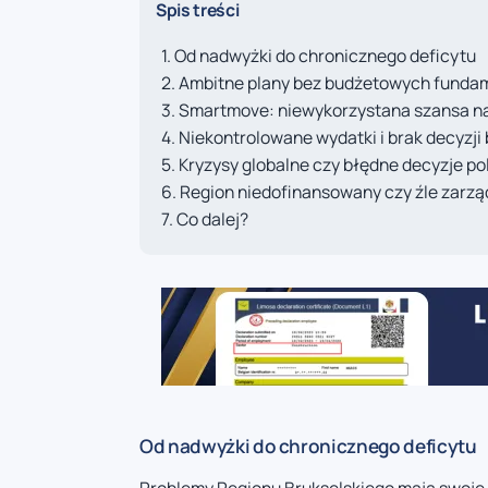
Spis treści
Od nadwyżki do chronicznego deficytu
Ambitne plany bez budżetowych fund
Smartmove: niewykorzystana szansa na 
Niekontrolowane wydatki i brak decyzj
Kryzysy globalne czy błędne decyzje po
Region niedofinansowany czy źle zarz
Co dalej?
Od nadwyżki do chronicznego deficytu