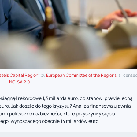
ssels Capital Region
" by
European Committee of the Regions
is license
NC-SA 2.0
siągnął rekordowe 1,3 miliarda euro, co stanowi prawie jedną
uro. Jak doszło do tego kryzysu? Analiza finansowa ujawnia
m i polityczne rozbieżności, które przyczyniły się do
go, wynoszącego obecnie 14 miliardów euro.