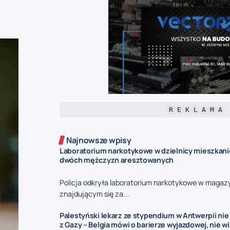
R E K L A M A
Najnowsze wpisy
Laboratorium narkotykowe w dzielnicy mieszkani
dwóch mężczyzn aresztowanych
Policja odkryła laboratorium narkotykowe w magaz
znajdującym się za...
Palestyński lekarz ze stypendium w Antwerpii ni
z Gazy – Belgia mówi o barierze wyjazdowej, nie w