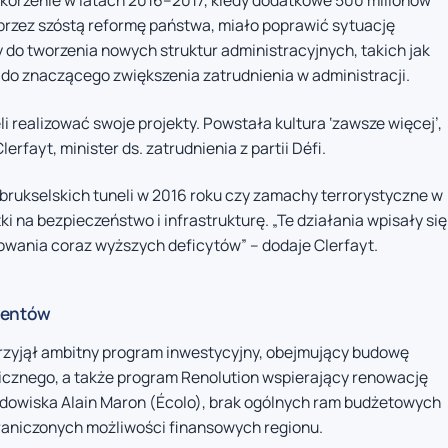
korzenie w latach 2016–2017, kiedy dodatkowe 500 milionów
rzez szóstą reformę państwa, miało poprawić sytuację
 do tworzenia nowych struktur administracyjnych, takich jak
z do znaczącego zwiększenia zatrudnienia w administracji.
 realizować swoje projekty. Powstała kultura ‘zawsze więcej’,
rfayt, minister ds. zatrudnienia z partii Défi.
i brukselskich tuneli w 2016 roku czy zamachy terrorystyczne w
na bezpieczeństwo i infrastrukturę. „Te działania wpisały się
owania coraz wyższych deficytów” – dodaje Clerfayt.
mentów
przyjął ambitny program inwestycyjny, obejmujący budowę
licznego, a także program Renolution wspierający renowację
rodowiska Alain Maron (Écolo), brak ogólnych ram budżetowych
graniczonych możliwości finansowych regionu.