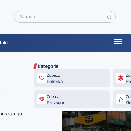
takt
Kategorie
Zobacz
Zo
Polityka
Po
e
Zobacz
Zo
Bruksela
Fl
wynoszącego