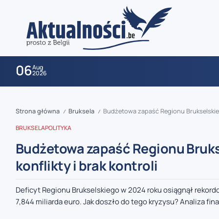
06
Aug
2026
Strona główna
Bruksela
Budżetowa zapaść Regionu Brukselskiego:
/
/
BRUKSELA
POLITYKA
Budżetowa zapaść Regionu Brukse
konflikty i brak kontroli
zaobserwuj nas
Deficyt Regionu Brukselskiego w 2024 roku osiągnął rekord
7,844 miliarda euro. Jak doszło do tego kryzysu? Analiza fin
zaobserwuj nas