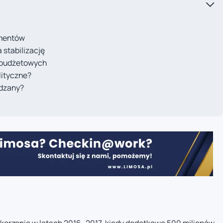
amentów
stabilizację
i budżetowych
lityczne?
ądzany?