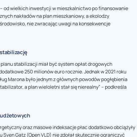
 – od wielkich inwestycji w mieszkalnictwo po finansowanie
cznych nakładów na plan mieszkaniowy, a ekolodzy
 środowisko, nie zwracając uwagi na konsekwencje
tabilizację
lanu stabilizacji miał być system opłat drogowych
dodatkowe 250 milionów euro rocznie. Jednak w 2021 roku
edług Marona było jednym z głównych powodów pogłębienia
abilizator, a plan wieloletni stał się nierealny” – podkreśla
 budżetowych
rgetyczny oraz masowe indeksacje płac dodatkowo obciążyły
u Sven Gatz (Open VLD) nie zdołał skutecznie ograniczyć