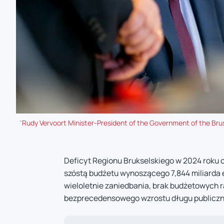
"
Rudy Vervoort Minister-President of the Government of the Bru
Deficyt Regionu Brukselskiego w 2024 roku o
szóstą budżetu wynoszącego 7,844 miliarda e
wieloletnie zaniedbania, brak budżetowych ra
bezprecedensowego wzrostu długu publiczne