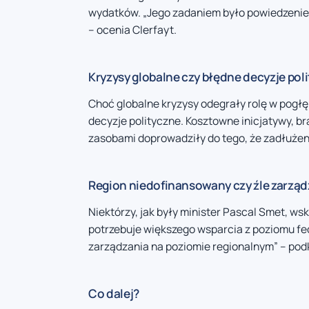
wydatków. „Jego zadaniem było powiedzenie ‘n
– ocenia Clerfayt.
Kryzysy globalne czy błędne decyzje pol
Choć globalne kryzysy odegrały rolę w pog
decyzje polityczne. Kosztowne inicjatywy, b
zasobami doprowadziły do tego, że zadłużenie
Region niedofinansowany czy źle zarzą
Niektórzy, jak były minister Pascal Smet, w
potrzebuje większego wsparcia z poziomu fe
zarządzania na poziomie regionalnym” – pod
Co dalej?