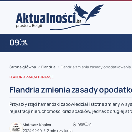
09
Aug
2026
Strona główna
Flandria
Flandria zmienia zasady opodatkowania
/
/
FLANDRIA
PRACA I FINANSE
Flandria zmienia zasady opodatk
Przyszły rząd flamandzki zapowiedział istotne zmiany w s
zaobserwuj nas
rejestracji nieruchomości oraz spadków, jednak z drugiej stro
zaobserwuj nas
Mateusz Kapica
956
0
2024-12-10
2 min czytania