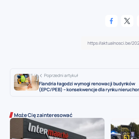
Poprzedni artykuł
Flandria łagodzi wymogi renowacji budynków
(EPC/PEB) – konsekwencje dla rynku nierucho
Może Cię zainteresować