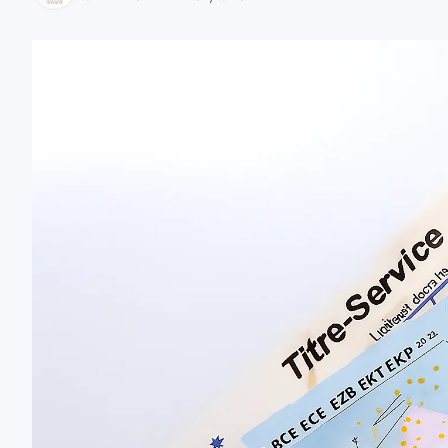
zaobserwuj nas
zaobserwuj nas
zaobserwuj nas
zaobserwuj nas