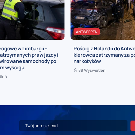
ANTWERPEN
rogowe w Limburgii –
Pościg z Holandii do Antwe
atrzymanych praw jazdy i
kierowca zatrzymany za p
wirowane samochody po
narkotyków
ym wyścigu
88 Wyświetleń
tleń