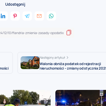
Udostępnij
Następny artykuł
Walonia obniża podatek od rejestracji
mości
nieruchomości – zmiany od stycznia 202