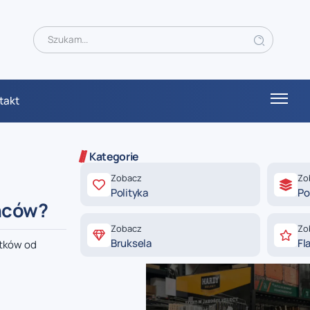
takt
Kategorie
Zobacz
Zo
Polityka
Po
ańców?
Zobacz
Zo
Bruksela
Fl
atków od