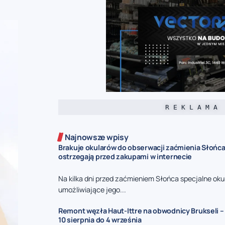
R E K L A M A
Najnowsze wpisy
Brakuje okularów do obserwacji zaćmienia Słońca
ostrzegają przed zakupami w internecie
Na kilka dni przed zaćmieniem Słońca specjalne oku
umożliwiające jego...
Remont węzła Haut-Ittre na obwodnicy Brukseli –
10 sierpnia do 4 września