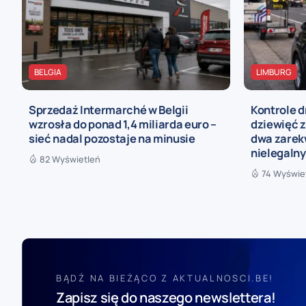
BELGIA
LIMBURG
Sprzedaż Intermarché w Belgii
Kontrole d
wzrosła do ponad 1,4 miliarda euro –
dziewięć z
sieć nadal pozostaje na minusie
dwa zarek
nielegaln
82 Wyświetleń
74 Wyświe
BĄDŹ NA BIEŻĄCO Z AKTUALNOSCI.BE!
Zapisz się do naszego newslettera!