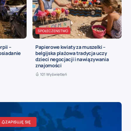
SPOŁECZEŃSTWO
rpii –
Papierowe kwiaty za muszelki –
osiadanie
belgijska plażowa tradycja uczy
dzieci negocjacji i nawiązywania
znajomości
101 Wyświetleń
ZAPISUJĘ SIĘ