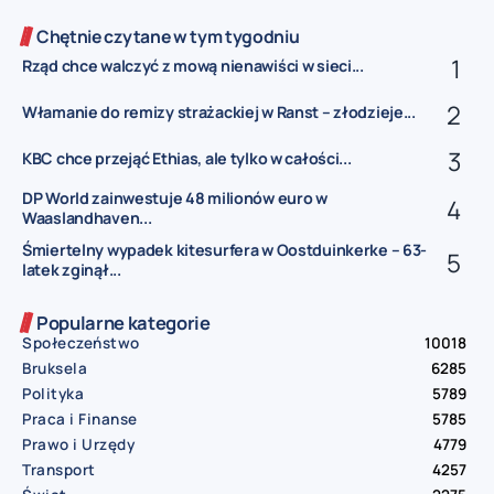
Chętnie czytane w tym tygodniu
Rząd chce walczyć z mową nienawiści w sieci...
Włamanie do remizy strażackiej w Ranst – złodzieje...
KBC chce przejąć Ethias, ale tylko w całości...
DP World zainwestuje 48 milionów euro w
Waaslandhaven...
Śmiertelny wypadek kitesurfera w Oostduinkerke – 63-
latek zginął...
Popularne kategorie
Społeczeństwo
10018
Bruksela
6285
Polityka
5789
Praca i Finanse
5785
Prawo i Urzędy
4779
Transport
4257