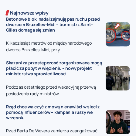
Najnowsze wpisy
Betonowe bloki nadal zajmują pas ruchu przed
dworcem Bruxelles-Midi – burmistrz Saint-
Gilles domaga się zmian
Kilkadziesiąt metrów od międzynarodowego
dworca Bruxelles-Midi, przy...
Skazani za przestępczość zorganizowaną mogą
płacić za pobyt w więzieniu – nowy projekt
ministerstwa sprawiedliwości
Podczas ostatniego przed wakacyjną przerwą
posiedzenia rady ministrów...
Rząd chce walczyć z mową nienawiści w sieci z
pomocą influencerów – kampania ruszy we
wrześniu
Rząd Barta De Wevera zamierza zaangażować