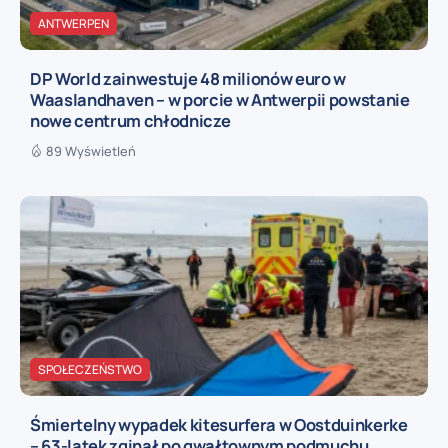
ANTWERPEN
DP World zainwestuje 48 milionów euro w
Waaslandhaven – w porcie w Antwerpii powstanie
nowe centrum chłodnicze
89 Wyświetleń
SPOŁECZEŃSTWO
Śmiertelny wypadek kitesurfera w Oostduinkerke
– 63-latek zginął po gwałtownym podmuchu