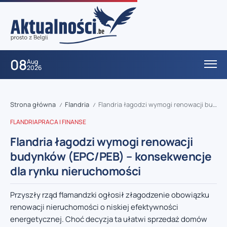
08
Aug
2026
Strona główna
Flandria
Flandria łagodzi wymogi renowacji budynków (EPC/PEB) – konsekwencje dla rynku nieruchomości
/
/
FLANDRIA
PRACA I FINANSE
Flandria łagodzi wymogi renowacji
budynków (EPC/PEB) – konsekwencje
dla rynku nieruchomości
Przyszły rząd flamandzki ogłosił złagodzenie obowiązku
renowacji nieruchomości o niskiej efektywności
energetycznej. Choć decyzja ta ułatwi sprzedaż domów