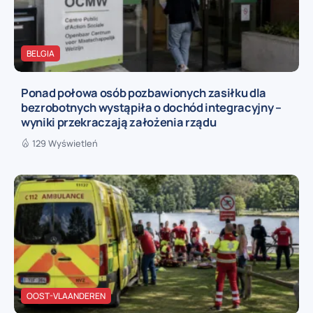
BELGIA
Ponad połowa osób pozbawionych zasiłku dla
bezrobotnych wystąpiła o dochód integracyjny –
wyniki przekraczają założenia rządu
129 Wyświetleń
OOST-VLAANDEREN