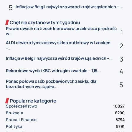
Inflacja w Belgii najwyższa wśród krajów sąsiednich –...
Chętnie czytane w tym tygodniu
Prawie dwóch na trzech kierowców przekracza prędkość
w...
ALDI otwiera tymczasowy sklep outletowy w Lanaken
–...
Inflacja w Belgii najwyższa wśród krajów sąsiednich –...
Rekordowe wyniki KBC w drugim kwartale – 1,15...
Ponad połowa osób pozbawionych zasiłku dla
bezrobotnych wystąpiła...
Popularne kategorie
Społeczeństwo
10027
Bruksela
6290
Praca i Finanse
5794
Polityka
5791