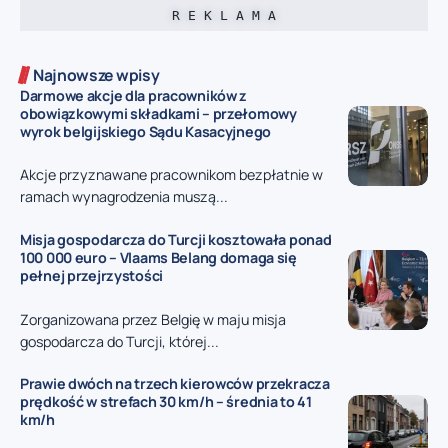
R E K L A M A
Najnowsze wpisy
Darmowe akcje dla pracowników z
obowiązkowymi składkami – przełomowy
wyrok belgijskiego Sądu Kasacyjnego
Akcje przyznawane pracownikom bezpłatnie w
ramach wynagrodzenia muszą...
Misja gospodarcza do Turcji kosztowała ponad
100 000 euro – Vlaams Belang domaga się
pełnej przejrzystości
Zorganizowana przez Belgię w maju misja
gospodarcza do Turcji, której...
Prawie dwóch na trzech kierowców przekracza
prędkość w strefach 30 km/h – średnia to 41
km/h