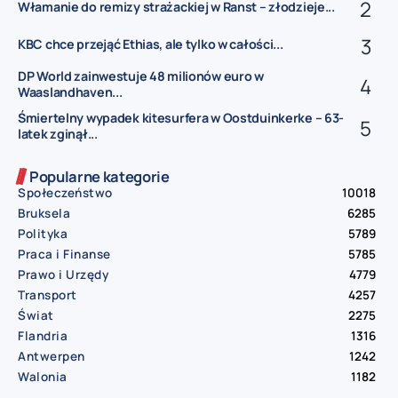
Włamanie do remizy strażackiej w Ranst – złodzieje...
KBC chce przejąć Ethias, ale tylko w całości...
DP World zainwestuje 48 milionów euro w
Waaslandhaven...
Śmiertelny wypadek kitesurfera w Oostduinkerke – 63-
latek zginął...
Popularne kategorie
Społeczeństwo
10018
Bruksela
6285
Polityka
5789
Praca i Finanse
5785
Prawo i Urzędy
4779
Transport
4257
Świat
2275
Flandria
1316
Antwerpen
1242
Walonia
1182