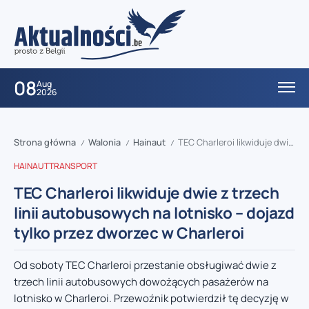
08
Aug
2026
Strona główna
Walonia
Hainaut
TEC Charleroi likwiduje dwie z trzech linii autobusowych na lotnisko – dojazd tylko przez dworzec w Charleroi
/
/
/
HAINAUT
TRANSPORT
TEC Charleroi likwiduje dwie z trzech
linii autobusowych na lotnisko – dojazd
tylko przez dworzec w Charleroi
Od soboty TEC Charleroi przestanie obsługiwać dwie z
trzech linii autobusowych dowożących pasażerów na
lotnisko w Charleroi. Przewoźnik potwierdził tę decyzję w