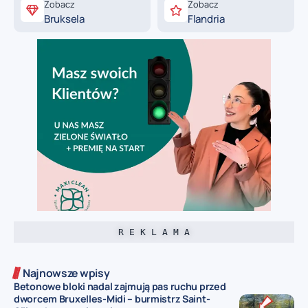
Zobacz
Zobacz
Bruksela
Flandria
R E K L A M A
Najnowsze wpisy
Betonowe bloki nadal zajmują pas ruchu przed
dworcem Bruxelles-Midi – burmistrz Saint-