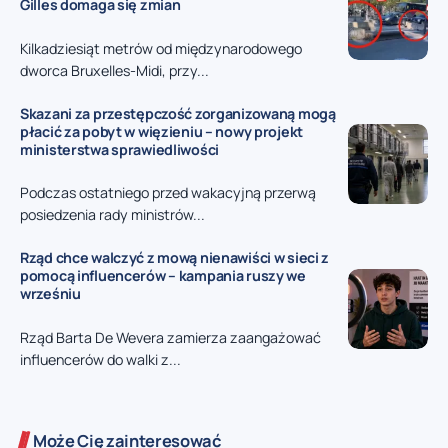
Gilles domaga się zmian
Kilkadziesiąt metrów od międzynarodowego
dworca Bruxelles-Midi, przy...
Skazani za przestępczość zorganizowaną mogą
płacić za pobyt w więzieniu – nowy projekt
ministerstwa sprawiedliwości
Podczas ostatniego przed wakacyjną przerwą
posiedzenia rady ministrów...
Rząd chce walczyć z mową nienawiści w sieci z
pomocą influencerów – kampania ruszy we
wrześniu
Rząd Barta De Wevera zamierza zaangażować
influencerów do walki z...
Może Cię zainteresować