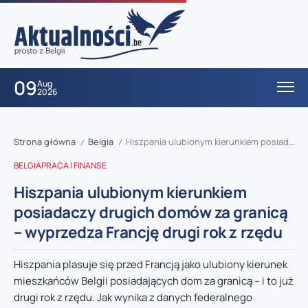
09
Aug
2026
Strona główna
Belgia
Hiszpania ulubionym kierunkiem posiadaczy drugich domów za granicą – wyprzedza Francję drugi rok z rzędu
/
/
BELGIA
PRACA I FINANSE
Hiszpania ulubionym kierunkiem
posiadaczy drugich domów za granicą
– wyprzedza Francję drugi rok z rzędu
Hiszpania plasuje się przed Francją jako ulubiony kierunek
mieszkańców Belgii posiadających dom za granicą – i to już
drugi rok z rzędu. Jak wynika z danych federalnego