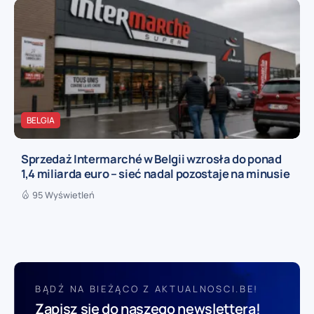
BELGIA
Sprzedaż Intermarché w Belgii wzrosła do ponad
1,4 miliarda euro – sieć nadal pozostaje na minusie
95 Wyświetleń
BĄDŹ NA BIEŻĄCO Z AKTUALNOSCI.BE!
Zapisz się do naszego newslettera!