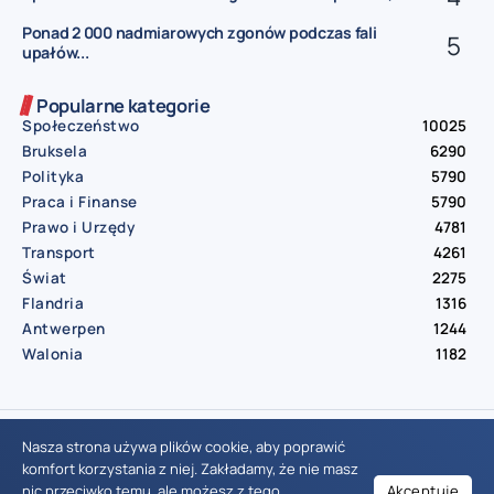
Ponad 2 000 nadmiarowych zgonów podczas fali
upałów...
Popularne kategorie
Społeczeństwo
10025
Bruksela
6290
Polityka
5790
Praca i Finanse
5790
Prawo i Urzędy
4781
Transport
4261
Świat
2275
Flandria
1316
Antwerpen
1244
Walonia
1182
© Aktualnosci.be – All Right Reserved 2016-2026
Nasza strona używa plików cookie, aby poprawić
komfort korzystania z niej. Zakładamy, że nie masz
nic przeciwko temu, ale możesz z tego
Akceptuję
Wiadomości Belgia
Wydarzenia Belgia
Informacje Belgia
Nowinki Belgia
Nowości Belgia
Co w Belgii
Aktualności Belgia | Wiadomości z Belgii | Informacje dla mieszkańców Belgii | Życie w Belgii | Praca w Belgii | Prawo i przepisy w Belgii | Wydarzenia lokalne Belgia | Edukacja w Belgii | Porady dla rezydentów Belgii | Codzienne życie w Belgii | Polonia w Belgii | Aktualności społeczno-polityczne | Przewodnik dla imigrantów w Belgii | Gospodarka Belgii | Kultura i tradycje w Belgii