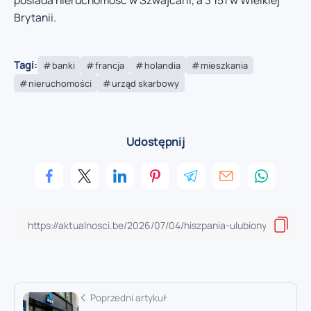
posiada nieruchomość w Szwajcarii, a 3 151 w Wielkiej
Brytanii.
Tagi:
banki
francja
holandia
mieszkania
nieruchomości
urząd skarbowy
Udostępnij
Poprzedni artykuł