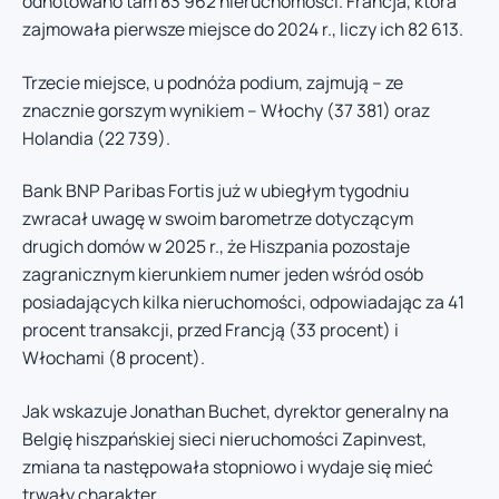
odnotowano tam 83 962 nieruchomości. Francja, która
zajmowała pierwsze miejsce do 2024 r., liczy ich 82 613.
Trzecie miejsce, u podnóża podium, zajmują – ze
znacznie gorszym wynikiem – Włochy (37 381) oraz
Holandia (22 739).
Bank BNP Paribas Fortis już w ubiegłym tygodniu
zwracał uwagę w swoim barometrze dotyczącym
drugich domów w 2025 r., że Hiszpania pozostaje
zagranicznym kierunkiem numer jeden wśród osób
posiadających kilka nieruchomości, odpowiadając za 41
procent transakcji, przed Francją (33 procent) i
Włochami (8 procent).
Jak wskazuje Jonathan Buchet, dyrektor generalny na
Belgię hiszpańskiej sieci nieruchomości Zapinvest,
zmiana ta następowała stopniowo i wydaje się mieć
trwały charakter.