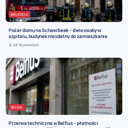
BRUKSELA
Pożar domu na Schaerbeek – dwie osoby w
szpitalu, budynek niezdatny do zamieszkania
48 Wyświetleń
BELGIA
Przerwa techniczna w Belfius – płatności