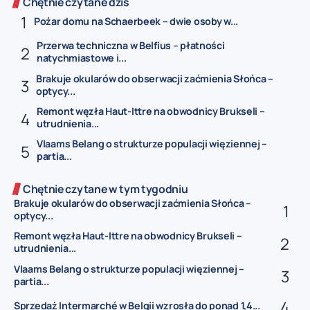
Chętnie czytane dziś
Pożar domu na Schaerbeek – dwie osoby w...
Przerwa techniczna w Belfius – płatności
natychmiastowe i...
Brakuje okularów do obserwacji zaćmienia Słońca –
optycy...
Remont węzła Haut-Ittre na obwodnicy Brukseli –
utrudnienia...
Vlaams Belang o strukturze populacji więziennej –
partia...
Chętnie czytane w tym tygodniu
Brakuje okularów do obserwacji zaćmienia Słońca –
optycy...
Remont węzła Haut-Ittre na obwodnicy Brukseli –
utrudnienia...
Vlaams Belang o strukturze populacji więziennej –
partia...
Sprzedaż Intermarché w Belgii wzrosła do ponad 1,4...