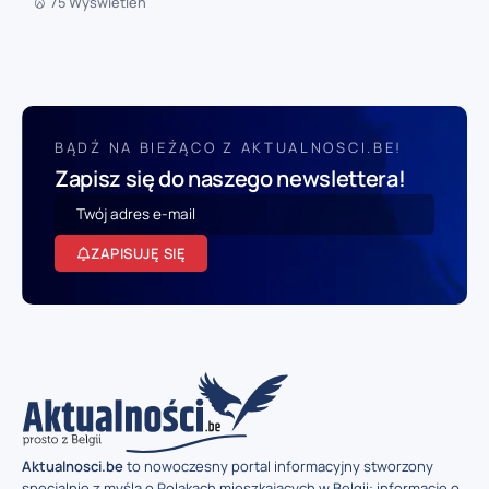
75 Wyświetleń
BĄDŹ NA BIEŻĄCO Z AKTUALNOSCI.BE!
Zapisz się do naszego newslettera!
ZAPISUJĘ SIĘ
Aktualnosci.be
to nowoczesny portal informacyjny stworzony
specjalnie z myślą o Polakach mieszkających w Belgii: informacje o