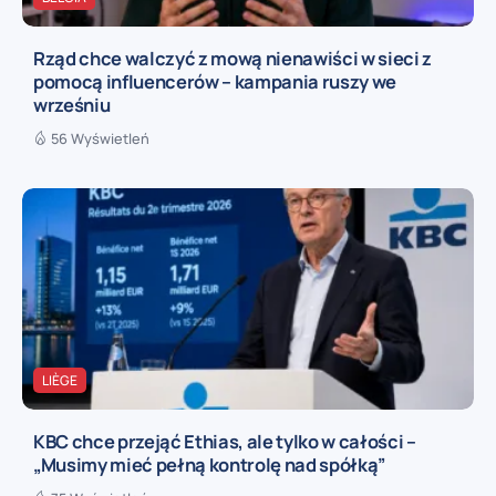
Rząd chce walczyć z mową nienawiści w sieci z
pomocą influencerów – kampania ruszy we
wrześniu
56 Wyświetleń
LIÈGE
KBC chce przejąć Ethias, ale tylko w całości –
„Musimy mieć pełną kontrolę nad spółką”