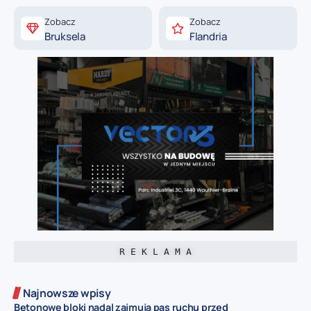
Zobacz
Zobacz
Bruksela
Flandria
R E K L A M A
Najnowsze wpisy
Betonowe bloki nadal zajmują pas ruchu przed