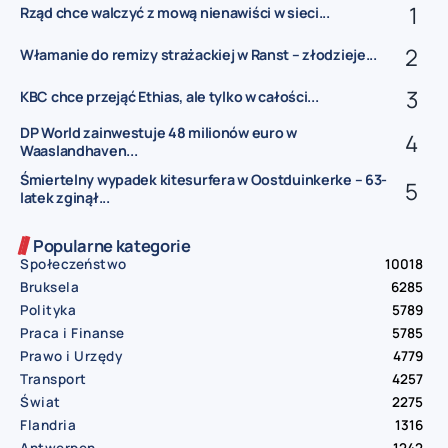
Rząd chce walczyć z mową nienawiści w sieci...
Włamanie do remizy strażackiej w Ranst – złodzieje...
KBC chce przejąć Ethias, ale tylko w całości...
DP World zainwestuje 48 milionów euro w
Waaslandhaven...
Śmiertelny wypadek kitesurfera w Oostduinkerke – 63-
latek zginął...
Popularne kategorie
Społeczeństwo
10018
Bruksela
6285
Polityka
5789
Praca i Finanse
5785
Prawo i Urzędy
4779
Transport
4257
Świat
2275
Flandria
1316
Antwerpen
1242