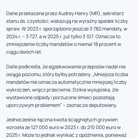
Dane przekazane przez Audrey Henry (MR), sekretarz
stanu ds. czystości, wskazują na wyraźny spadek liczby
spraw. W 2023 r. sporządzono jeszcze 3 782 mandaty, w
2024 r. – 3 727, a w 2025 r. już tylko 3 107. Oznacza to
zmniejszenie liczby mandatów o niemal 18 procent w
ciągu dwóch lat.
Dalle podkreśla, że egzekwowanie przepisów nadal nie
osiąga poziomu, który byłby potrzebny. „Mniejsza liczba
mandatów nie oznacza automatycznie mniejszej liczby
wykroczeń, wręcz przeciwnie. Dzikie wysypiska, źle
wystawione odpady i porzucone śmieci pozostają
uporczywym problemem” – zaznacza deputowany.
Jednocześnie łączna kwota ściągniętych grzywien
wzrosła ze 127 000 euro w 2023 r. do 210 000 euro w
2025 r. Może to jednak wynikać z opóźnienia, ponieważ