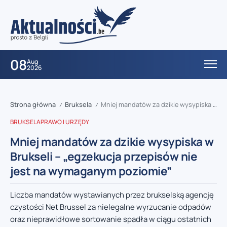
08
Aug
2026
Strona główna
Bruksela
Mniej mandatów za dzikie wysypiska w Brukseli – „egzekucja przepisów nie jest na wymaganym poziomie”
/
/
BRUKSELA
PRAWO I URZĘDY
Mniej mandatów za dzikie wysypiska w
Brukseli – „egzekucja przepisów nie
jest na wymaganym poziomie”
Liczba mandatów wystawianych przez brukselską agencję
czystości Net Brussel za nielegalne wyrzucanie odpadów
oraz nieprawidłowe sortowanie spadła w ciągu ostatnich