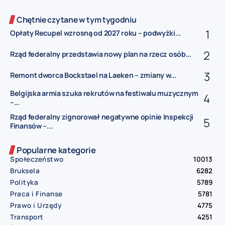
Chętnie czytane w tym tygodniu
Opłaty Recupel wzrosną od 2027 roku – podwyżki...
Rząd federalny przedstawia nowy plan na rzecz osób...
Remont dworca Bockstael na Laeken – zmiany w...
Belgijska armia szuka rekrutów na festiwalu muzycznym
–...
Rząd federalny zignorował negatywne opinie Inspekcji
Finansów –...
Popularne kategorie
Społeczeństwo
10013
Bruksela
6282
Polityka
5789
Praca i Finanse
5781
Prawo i Urzędy
4775
Transport
4251