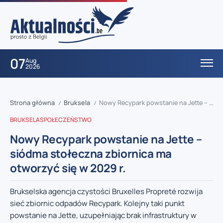
07
Aug
2026
Strona główna
Bruksela
Nowy Recypark powstanie na Jette – siódma stołeczna zbiornica ma otworzyć się w 2029 r.
/
/
BRUKSELA
SPOŁECZEŃSTWO
Nowy Recypark powstanie na Jette –
siódma stołeczna zbiornica ma
otworzyć się w 2029 r.
Brukselska agencja czystości Bruxelles Propreté rozwija
sieć zbiornic odpadów Recypark. Kolejny taki punkt
powstanie na Jette, uzupełniając brak infrastruktury w