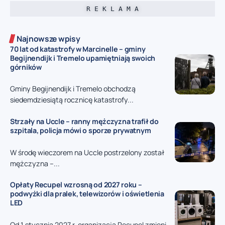
R E K L A M A
Najnowsze wpisy
70 lat od katastrofy w Marcinelle – gminy
Begijnendijk i Tremelo upamiętniają swoich
górników
Gminy Begijnendijk i Tremelo obchodzą
siedemdziesiątą rocznicę katastrofy...
Strzały na Uccle – ranny mężczyzna trafił do
szpitala, policja mówi o sporze prywatnym
W środę wieczorem na Uccle postrzelony został
mężczyzna –...
Opłaty Recupel wzrosną od 2027 roku –
podwyżki dla pralek, telewizorów i oświetlenia
LED
Od 1 stycznia 2027 r. organizacja Recupel zmieni