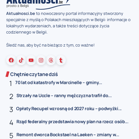
Aktualnosci.be
to nowoczesny portal informacyjny stworzony
specjalnie z myślą o Polakach mieszkających w Belgii: informacje o
lokalnych wydarzeniach, a także treści dotyczące życia
codziennego w Belgii.
Śledź nas, aby być na bieżąco z tym, co ważne!
Chętnie czytane dziś
70 lat od katastrofy w Marcinelle – gminy...
Strzały na Uccle – ranny mężczyzna trafił do...
Opłaty Recupel wzrosną od 2027 roku – podwyżki...
Rząd federalny przedstawia nowy plan na rzecz osób...
Remont dworca Bockstael na Laeken – zmiany w...