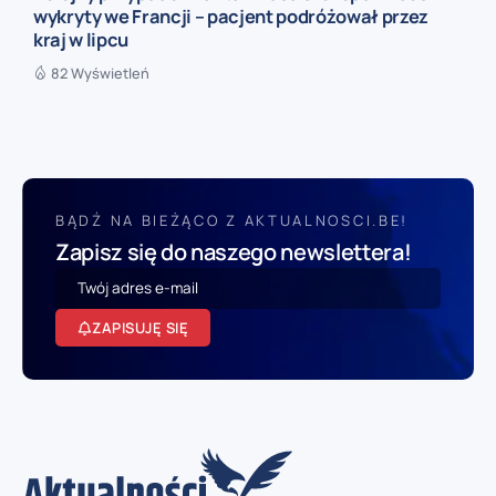
wykryty we Francji – pacjent podróżował przez
kraj w lipcu
82 Wyświetleń
BĄDŹ NA BIEŻĄCO Z AKTUALNOSCI.BE!
Zapisz się do naszego newslettera!
ZAPISUJĘ SIĘ