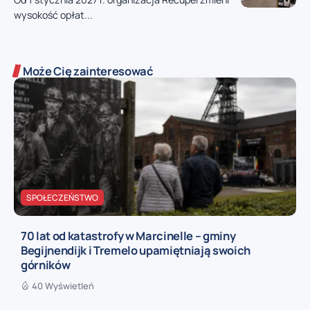
wysokość opłat...
Może Cię zainteresować
SPOŁECZEŃSTWO
70 lat od katastrofy w Marcinelle – gminy
Begijnendijk i Tremelo upamiętniają swoich
górników
40 Wyświetleń