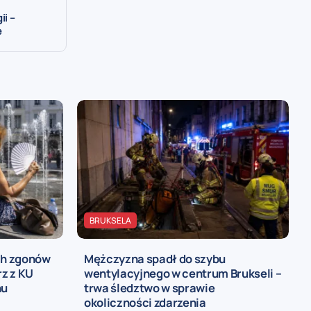
i –
e
BRUKSELA
ch zgonów
Mężczyzna spadł do szybu
rz z KU
wentylacyjnego w centrum Brukseli –
nu
trwa śledztwo w sprawie
okoliczności zdarzenia