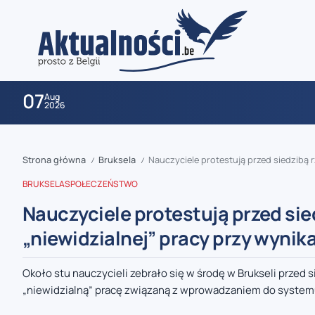
07
Aug
2026
Strona główna
Bruksela
Nauczyciele protestują przed siedzibą 
/
/
BRUKSELA
SPOŁECZEŃSTWO
Nauczyciele protestują przed sie
„niewidzialnej” pracy przy wyni
zaobserwuj nas
Około stu nauczycieli zebrało się w środę w Brukseli przed
„niewidzialną” pracę związaną z wprowadzaniem do system
zaobserwuj nas