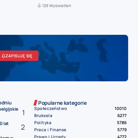
129 Wyświetleń
ZAPISUJĘ SIĘ
odniu
Popularne kategorie
Społeczeństwo
10010
belgijskie
Bruksela
6277
Polityka
5786
0 lat
Praca i Finanse
5779
Prawo i Urzędy
4772
ożem w