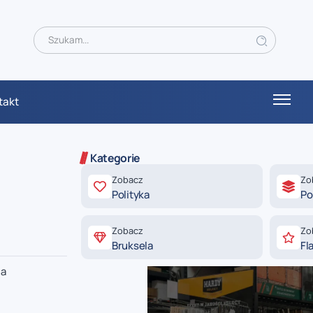
takt
Kategorie
Zobacz
Zo
Polityka
Po
Zobacz
Zo
Bruksela
Fl
na