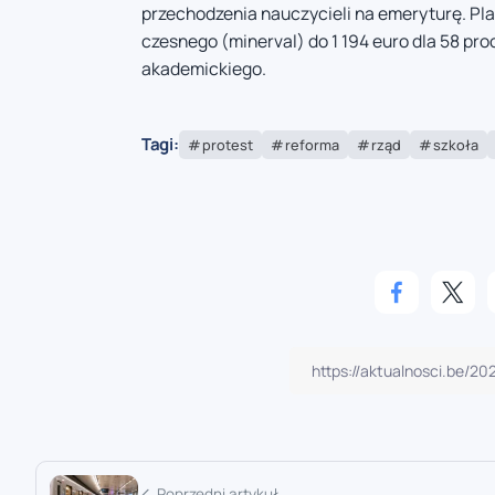
przechodzenia nauczycieli na emeryturę. Pl
czesnego (minerval) do 1 194 euro dla 58 pr
akademickiego.
Tagi:
protest
reforma
rząd
szkoła
Poprzedni artykuł