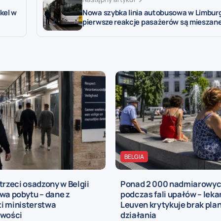
kel w
Nowa szybka linia autobusowa w Limburgi
pierwsze reakcje pasażerów są mieszan
BELGIA
trzeci osadzony w Belgii
Ponad 2 000 nadmiarowy
wa pobytu – dane z
podczas fali upałów – leka
i ministerstwa
Leuven krytykuje brak pla
iwości
działania