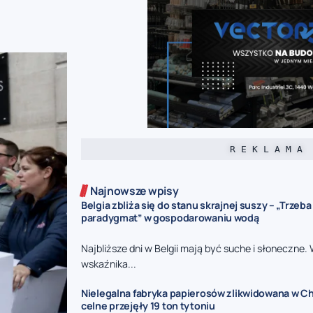
R E K L A M A
Najnowsze wpisy
Belgia zbliża się do stanu skrajnej suszy – „Trzeb
paradygmat” w gospodarowaniu wodą
Najbliższe dni w Belgii mają być suche i słoneczne.
wskaźnika...
Nielegalna fabryka papierosów zlikwidowana w Ch
celne przejęły 19 ton tytoniu