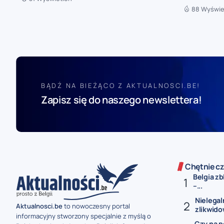
88 Wyświe
BĄDŹ NA BIEŻĄCO Z AKTUALNOSCI.BE!
Zapisz się do naszego newslettera!
Chętnie cz
Belgia zb
–...
Nielegal
Aktualnosci.be
to nowoczesny portal
zlikwido
informacyjny stworzony specjalnie z myślą o
Czy na p