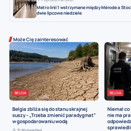
Metro linii 1 wstrzymane między Mérode a Stoc
dwie lipcowe niedziele
Może Cię zainteresować
BELGIA
BELGIA
Belgia zbliża się do stanu skrajnej
Niemal co 
suszy – „Trzeba zmienić paradygmat”
nie ma pra
w gospodarowaniu wodą
odpowiedz
sprawiedl
31 Wyświetleń