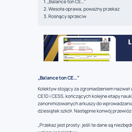
„Balance ton CE…”
Wesoła oprawa, poważny przekaz
Rosnący sprzeciw
„Balance ton CE…”
Kolektyw stojący za zgromadzeniem nazwał 
CE1D i CESS, kończących kolejne etapy nauki.
zanonimizowanych arkuszy do wprowadzania
dziesiątek szkół. Następnie konwój przewió
„Przekaz jest prosty: jeśli te dane są niezb