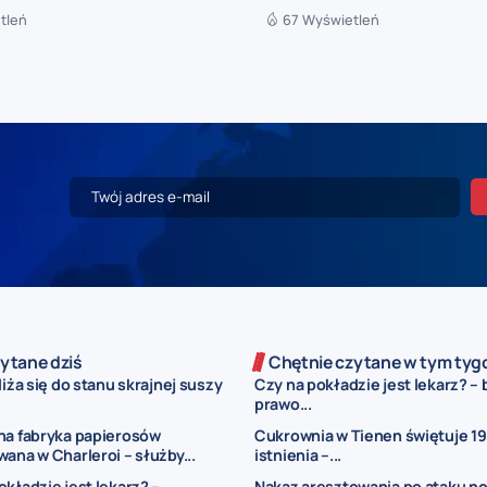
tleń
67 Wyświetleń
ytane dziś
Chętnie czytane w tym tyg
liża się do stanu skrajnej suszy
Czy na pokładzie jest lekarz? – 
prawo...
na fabryka papierosów
Cukrownia w Tienen świętuje 19
wana w Charleroi – służby...
istnienia –...
okładzie jest lekarz? –
Nakaz aresztowania po ataku n