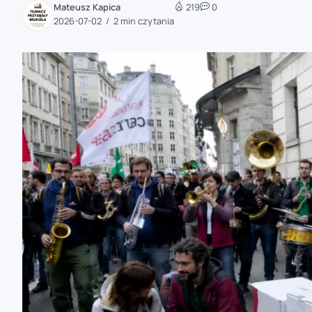
Mateusz Kapica
219
0
zaobserwuj nas
2026-07-02
2 min czytania
zaobserwuj nas
zaobserwuj nas
zaobserwuj nas