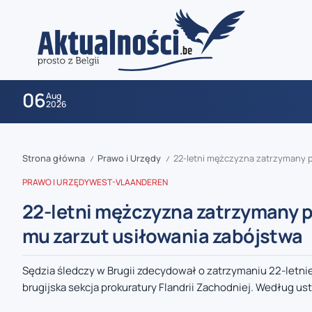
06
Aug
2026
Strona główna
Prawo i Urzędy
22-letni mężczyzna zatrzymany p
/
/
PRAWO I URZĘDY
WEST-VLAANDEREN
22-letni mężczyzna zatrzymany po
mu zarzut usiłowania zabójstwa
zaobserwuj nas
Sędzia śledczy w Brugii zdecydował o zatrzymaniu 22-letn
brugijska sekcja prokuratury Flandrii Zachodniej. Według ust
zaobserwuj nas