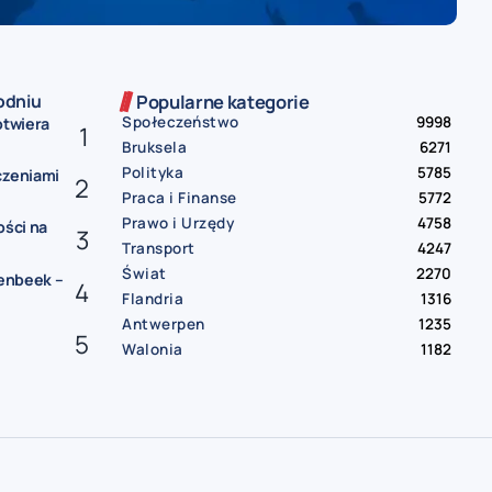
odniu
Popularne kategorie
Społeczeństwo
9998
otwiera
Bruksela
6271
Polityka
5785
czeniami
Praca i Finanse
5772
Prawo i Urzędy
4758
ości na
Transport
4247
Świat
2270
lenbeek –
Flandria
1316
Antwerpen
1235
Walonia
1182