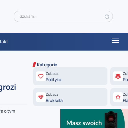
takt
Kategorie
Zobacz
Zo
Polityka
Po
grozi
Zobacz
Zo
Bruksela
Fl
ła o tym