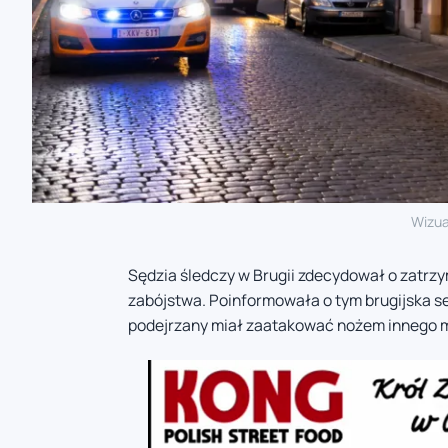
Wizua
Sędzia śledczy w Brugii zdecydował o zatrz
zabójstwa. Poinformowała o tym brugijska se
podejrzany miał zaatakować nożem innego mę