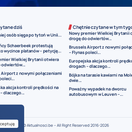
ytane dziś
Chętnie czytane w tym tyg
Nowy premier Wielkiej Brytanii 
ej osób sięga po tytoń w Unii...
drogę do odwiertów...
ńcy Schaerbeek protestują
Brussels Airport z nowymi połą
o wycince platanów – petycję...
– Flynas poleci...
mier Wielkiej Brytanii otwiera
Europejska akcja kontroli prędk
 odwiertów...
drogach – dlaczego...
 Airport z nowymi połączeniami
Bójka na tarasie kawiarni na Mo
poleci...
dwie...
ka akcja kontroli prędkości na
Poważny wypadek na dworcu
– dlaczego...
autobusowym w Leuven –...
ceptuję
© Aktualnosci.be – All Right Reserved 2016-2026