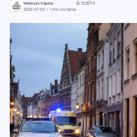
Mateusz Kapica
322
0
zaobserwuj nas
2026-07-02
1 min czytania
zaobserwuj nas
zaobserwuj nas
zaobserwuj nas