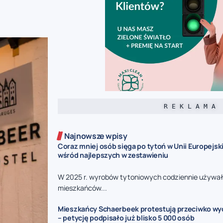
R E K L A M A
Najnowsze wpisy
Coraz mniej osób sięga po tytoń w Unii Europejski
wśród najlepszych w zestawieniu
W 2025 r. wyrobów tytoniowych codziennie używał
mieszkańców...
Mieszkańcy Schaerbeek protestują przeciwko wy
– petycję podpisało już blisko 5 000 osób