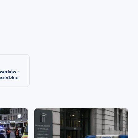
rwerków –
ąsiedzkie