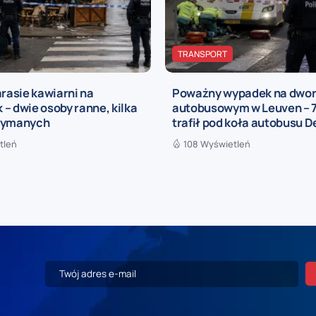
TRANSPORT
arasie kawiarni na
Poważny wypadek na dwo
– dwie osoby ranne, kilka
autobusowym w Leuven – 7
zymanych
trafił pod koła autobusu De
tleń
108 Wyświetleń