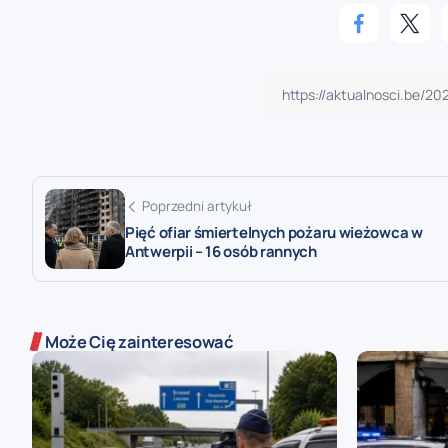
Poprzedni artykuł
Pięć ofiar śmiertelnych pożaru wieżowca w
Antwerpii – 16 osób rannych
Może Cię zainteresować