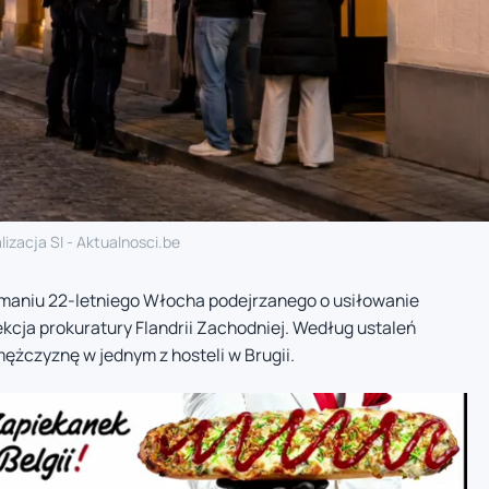
lizacja SI - Aktualnosci.be
ymaniu 22-letniego Włocha podejrzanego o usiłowanie
kcja prokuratury Flandrii Zachodniej. Według ustaleń
żczyznę w jednym z hosteli w Brugii.