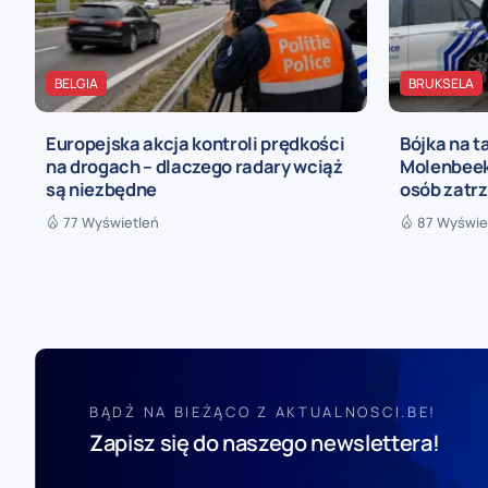
BELGIA
BRUKSELA
Europejska akcja kontroli prędkości
Bójka na t
na drogach – dlaczego radary wciąż
Molenbeek 
są niezbędne
osób zatr
77 Wyświetleń
87 Wyświe
BĄDŹ NA BIEŻĄCO Z AKTUALNOSCI.BE!
Zapisz się do naszego newslettera!