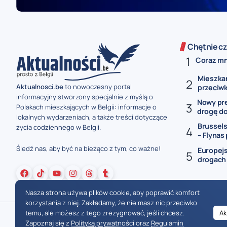
Chętnie cz
Coraz mni
Mieszka
Aktualnosci.be
to nowoczesny portal
przeciwk
informacyjny stworzony specjalnie z myślą o
Nowy pre
Polakach mieszkających w Belgii: informacje o
drogę do
lokalnych wydarzeniach, a także treści dotyczące
Brussels
życia codziennego w Belgii.
– Flynas 
Śledź nas, aby być na bieżąco z tym, co ważne!
Europejs
drogach 
Nasza strona używa plików cookie, aby poprawić komfort
korzystania z niej. Zakładamy, że nie masz nic przeciwko
temu, ale możesz z tego zrezygnować, jeśli chcesz.
Ak
Zapoznaj się z
Polityką prywatności
oraz
Regulamin