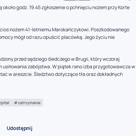
lę około godz. 19.45 zgłoszenie o pchnięciu nożem przy Korte
ć cios nożem 41-letniemu Marokańczykowi. Poszkodowanego
pomocy mógł od razu opuścić placówkę. Jego życiu nie
zony przed sędziego śledczego w Brugii, który wczoraj
m usiłowania zabójstwa. W piątek rano izba przygotowawcza w
stać w areszcie. Śledztwo dotyczące tła oraz dokładnych
zpital
zatrzymanie
Udostępnij