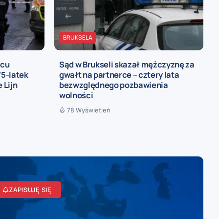
BRUKSELA
rcu
Sąd w Brukseli skazał mężczyznę za
5-latek
gwałt na partnerce – cztery lata
 Lijn
bezwzględnego pozbawienia
wolności
78 Wyświetleń
ZAPISUJĘ SIĘ