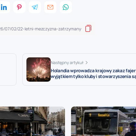
Następny artykuł
Holandia wprowadza krajowy zakaz faje
wyjątkiem tylko kluby i stowarzyszenia s