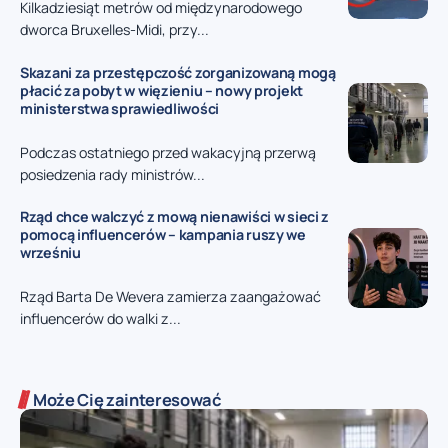
Kilkadziesiąt metrów od międzynarodowego
dworca Bruxelles-Midi, przy...
Skazani za przestępczość zorganizowaną mogą
płacić za pobyt w więzieniu – nowy projekt
ministerstwa sprawiedliwości
Podczas ostatniego przed wakacyjną przerwą
posiedzenia rady ministrów...
Rząd chce walczyć z mową nienawiści w sieci z
pomocą influencerów – kampania ruszy we
wrześniu
Rząd Barta De Wevera zamierza zaangażować
influencerów do walki z...
Może Cię zainteresować