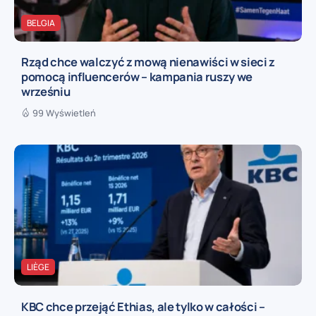
BELGIA
Rząd chce walczyć z mową nienawiści w sieci z
pomocą influencerów – kampania ruszy we
wrześniu
99 Wyświetleń
LIÈGE
KBC chce przejąć Ethias, ale tylko w całości –