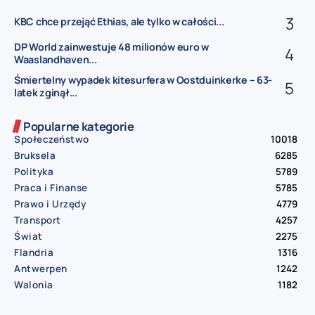
KBC chce przejąć Ethias, ale tylko w całości...
DP World zainwestuje 48 milionów euro w
Waaslandhaven...
Śmiertelny wypadek kitesurfera w Oostduinkerke – 63-
latek zginął...
Popularne kategorie
Społeczeństwo
10018
Bruksela
6285
Polityka
5789
Praca i Finanse
5785
Prawo i Urzędy
4779
Transport
4257
Świat
2275
Flandria
1316
Antwerpen
1242
Walonia
1182