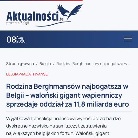
08
Aug
2026
Strona główna
Belgia
Rodzina Berghmansów najbogatsza w Belgii – waloński gigant wapienniczy sprzedaje oddział za 11,8 miliarda euro
/
/
BELGIA
PRACA I FINANSE
Rodzina Berghmansów najbogatsza w
Belgii – waloński gigant wapienniczy
sprzedaje oddział za 11,8 miliarda euro
Wyjątkowa transakcja finansowa wynosi dotąd bardzo
dyskretne nazwisko na sam szczyt zestawienia
największych belgijskich fortun. Waloński gigant