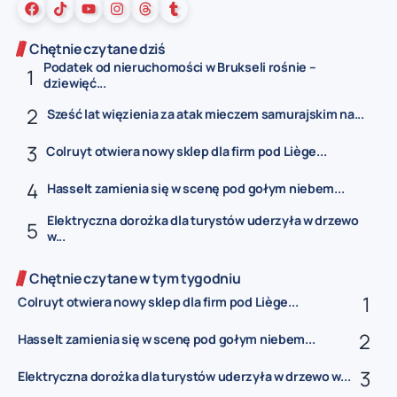
Chętnie czytane dziś
Podatek od nieruchomości w Brukseli rośnie –
dziewięć...
Sześć lat więzienia za atak mieczem samurajskim na...
Colruyt otwiera nowy sklep dla firm pod Liège...
Hasselt zamienia się w scenę pod gołym niebem...
Elektryczna dorożka dla turystów uderzyła w drzewo
w...
Chętnie czytane w tym tygodniu
Colruyt otwiera nowy sklep dla firm pod Liège...
Hasselt zamienia się w scenę pod gołym niebem...
Elektryczna dorożka dla turystów uderzyła w drzewo w...