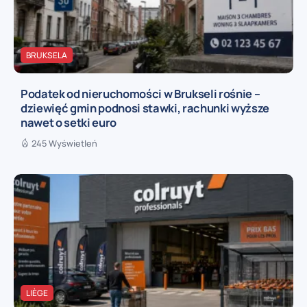
BRUKSELA
Podatek od nieruchomości w Brukseli rośnie –
dziewięć gmin podnosi stawki, rachunki wyższe
nawet o setki euro
245 Wyświetleń
LIÈGE