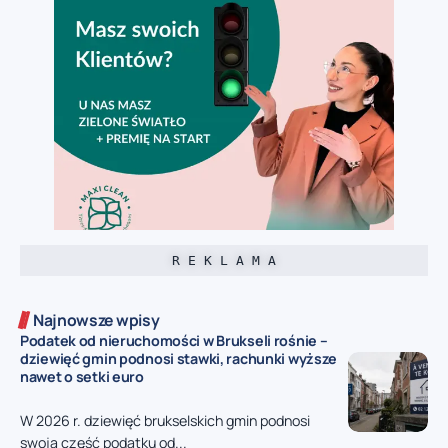
R E K L A M A
Najnowsze wpisy
Podatek od nieruchomości w Brukseli rośnie –
dziewięć gmin podnosi stawki, rachunki wyższe
nawet o setki euro
W 2026 r. dziewięć brukselskich gmin podnosi
swoją część podatku od...