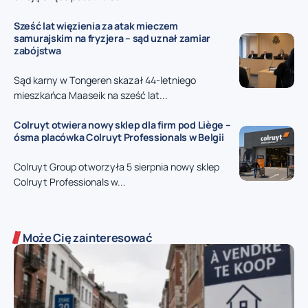
Sześć lat więzienia za atak mieczem
samurajskim na fryzjera – sąd uznał zamiar
zabójstwa
Sąd karny w Tongeren skazał 44-letniego
mieszkańca Maaseik na sześć lat...
Colruyt otwiera nowy sklep dla firm pod Liège –
ósma placówka Colruyt Professionals w Belgii
Colruyt Group otworzyła 5 sierpnia nowy sklep
Colruyt Professionals w...
Może Cię zainteresować