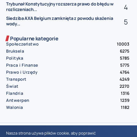
Trybunał Konstytucyjny rozszerza prawo do błędu w
rozliczeniach...
Siedziba AXA Belgium zamknięta z powodu skażenia
wody...
Popularne kategorie
Społeczeństwo
10003
Bruksela
6275
Polityka
5785
Praca i Finanse
5775
Prawo i Urzędy
4764
Transport
4249
Świat
2270
Flandria
1316
Antwerpen
1239
Walonia
1182
© Aktualnosci.be – All Right Reserved 2016-2026
Nasza strona używa plików cookie, aby poprawić