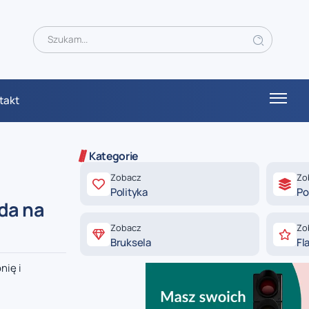
takt
Kategorie
Zobacz
Zo
Polityka
Po
da na
Zobacz
Zo
Bruksela
Fl
nię i