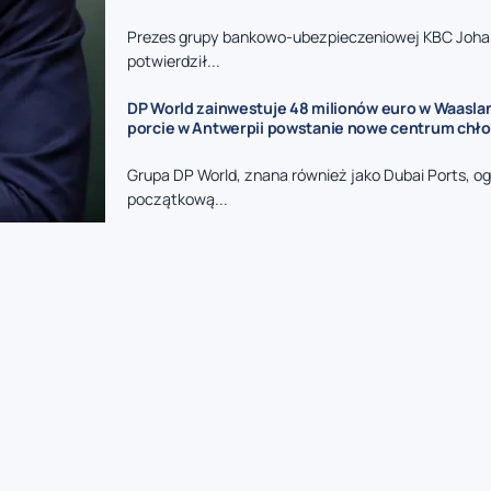
Prezes grupy bankowo-ubezpieczeniowej KBC Joha
potwierdził...
DP World zainwestuje 48 milionów euro w Waasla
porcie w Antwerpii powstanie nowe centrum chł
Grupa DP World, znana również jako Dubai Ports, og
początkową...