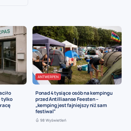
ANTWERPEN
aciło
Ponad 4 tysiące osób na kempingu
 tylko
przed Antilliaanse Feesten –
pracę
„kemping jest fajniejszy niż sam
festiwal”
98 Wyświetleń