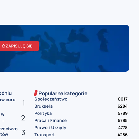
ZAPISUJĘ SIĘ
odniu
Popularne kategorie
Społeczeństwo
10017
ów euro
Bruksela
6284
Polityka
5789
 w
..
Praca i Finanse
5785
Prawo i Urzędy
4778
rzeciwko
otów
Transport
4256