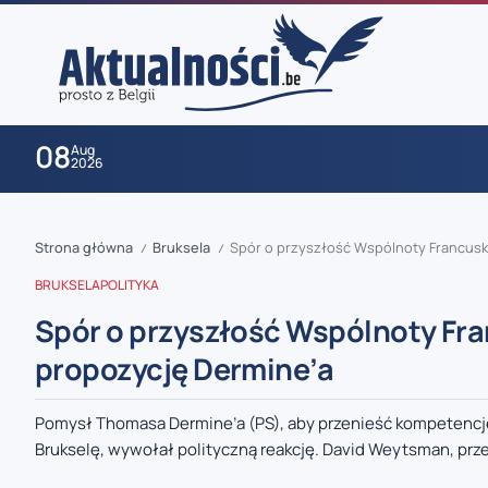
08
Aug
2026
Strona główna
Bruksela
Spór o przyszłość Wspólnoty Francusk
/
/
BRUKSELA
POLITYKA
Spór o przyszłość Wspólnoty Fr
propozycję Dermine’a
zaobserwuj nas
Pomysł Thomasa Dermine’a (PS), aby przenieść kompetencje 
Brukselę, wywołał polityczną reakcję. David Weytsman, prz
zaobserwuj nas