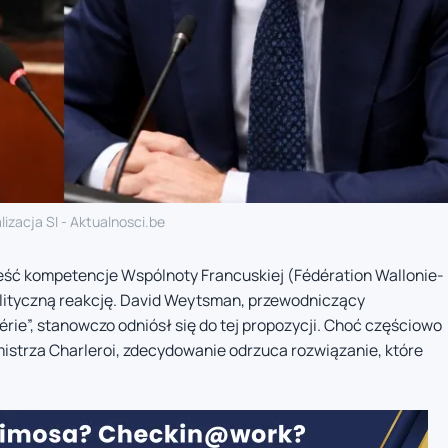
lizacja SI - Aktualnosci.be
eść kompetencje Wspólnoty Francuskiej (Fédération Wallonie-
polityczną reakcję. David Weytsman, przewodniczący
hérie”, stanowczo odniósł się do tej propozycji. Choć częściowo
istrza Charleroi, zdecydowanie odrzuca rozwiązanie, które