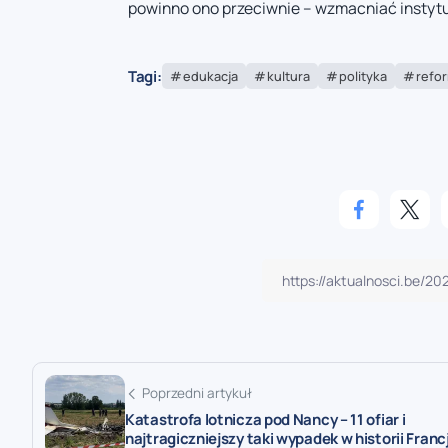
powinno ono przeciwnie – wzmacniać instytu
Tagi:
edukacja
kultura
polityka
refo
Poprzedni artykuł
Katastrofa lotnicza pod Nancy – 11 ofiar i
najtragiczniejszy taki wypadek w historii Francj