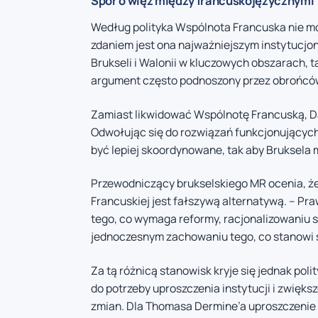
Spór o więź między francuskojęzycznymi
Według polityka Wspólnota Francuska nie mo
zdaniem jest ona najważniejszym instytucj
Brukseli i Walonii w kluczowych obszarach, ta
argument często podnoszony przez obrońców 
Zamiast likwidować Wspólnotę Francuską, D
Odwołując się do rozwiązań funkcjonujących
być lepiej skoordynowane, tak aby Bruksela mo
Przewodniczący brukselskiego MR ocenia, że
Francuskiej jest fałszywą alternatywą. – P
tego, co wymaga reformy, racjonalizowaniu s
jednoczesnym zachowaniu tego, co stanowi s
Za tą różnicą stanowisk kryje się jednak poli
do potrzeby uproszczenia instytucji i zwiększ
zmian. Dla Thomasa Dermine’a uproszczenie 