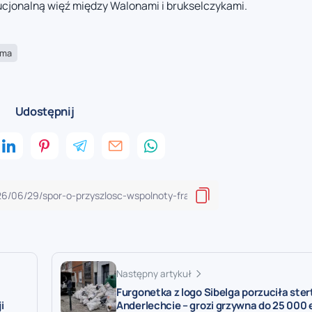
cjonalną więź między Walonami i brukselczykami.
rma
Udostępnij
Następny artykuł
Furgonetka z logo Sibelga porzuciła ster
i
Anderlechcie – grozi grzywna do 25 000 