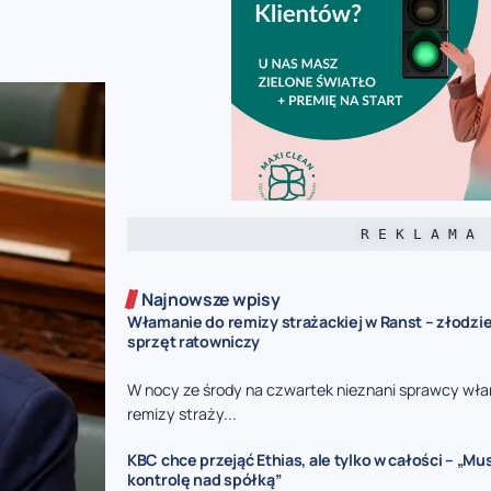
R E K L A M A
Najnowsze wpisy
Włamanie do remizy strażackiej w Ranst – złodzie
sprzęt ratowniczy
W nocy ze środy na czwartek nieznani sprawcy włam
remizy straży...
KBC chce przejąć Ethias, ale tylko w całości – „M
kontrolę nad spółką”