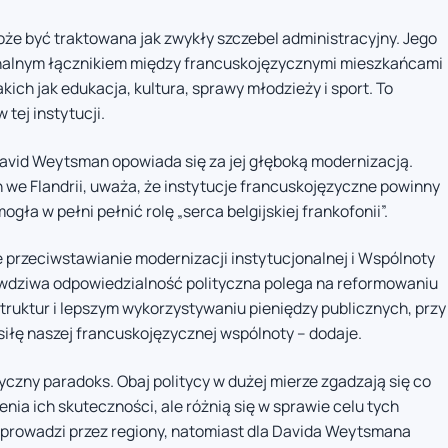
że być traktowana jak zwykły szczebel administracyjny. Jego
onalnym łącznikiem między francuskojęzycznymi mieszkańcami
kich jak edukacja, kultura, sprawy młodzieży i sport. To
tej instytucji.
avid Weytsman opowiada się za jej głęboką modernizacją.
 we Flandrii, uważa, że instytucje francuskojęzyczne powinny
gła w pełni pełnić rolę „serca belgijskiej frankofonii”.
 przeciwstawianie modernizacji instytucjonalnej i Wspólnoty
rawdziwa odpowiedzialność polityczna polega na reformowaniu
truktur i lepszym wykorzystywaniu pieniędzy publicznych, przy
iłę naszej francuskojęzycznej wspólnoty – dodaje.
tyczny paradoks. Obaj politycy w dużej mierze zgadzają się co
enia ich skuteczności, ale różnią się w sprawie celu tych
prowadzi przez regiony, natomiast dla Davida Weytsmana