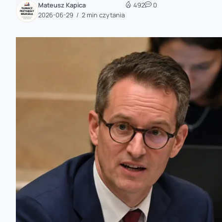
Mateusz Kapica
492
0
zaobserwuj nas
2026-06-29
2 min czytania
zaobserwuj nas
zaobserwuj nas
zaobserwuj nas