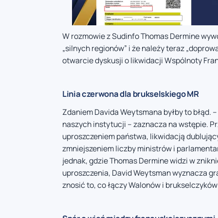
W rozmowie z Sudinfo Thomas Dermine wywoła
„silnych regionów” i że należy teraz „dopro
otwarcie dyskusji o likwidacji Wspólnoty Fra
Linia czerwona dla brukselskiego MR
Zdaniem Davida Weytsmana byłby to błąd. – 
naszych instytucji – zaznacza na wstępie. 
uproszczeniem państwa, likwidacją dublując
zmniejszeniem liczby ministrów i parlament
jednak, gdzie Thomas Dermine widzi w znikni
uproszczenia, David Weytsman wyznacza gr
znosić to, co łączy Walonów i brukselczyków