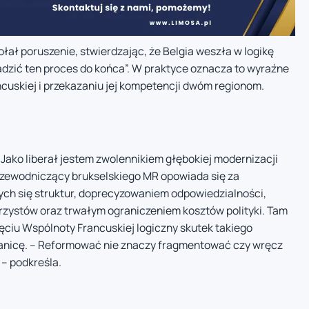
ł poruszenie, stwierdzając, że Belgia weszła w logikę
wadzić ten proces do końca”. W praktyce oznacza to wyraźne
ncuskiej i przekazaniu jej kompetencji dwóm regionom.
Jako liberał jestem zwolennikiem głębokiej modernizacji
Przewodniczący brukselskiego MR opowiada się za
ych się struktur, doprecyzowaniem odpowiedzialności,
arzystów oraz trwałym ograniczeniem kosztów polityki. Tam
ęciu Wspólnoty Francuskiej logiczny skutek takiego
anicę. – Reformować nie znaczy fragmentować czy wręcz
 – podkreśla.