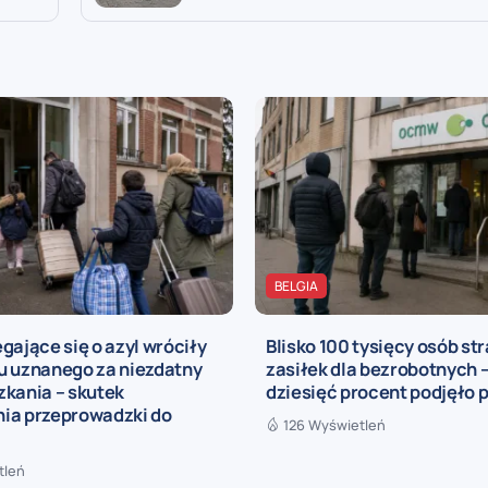
BELGIA
gające się o azyl wróciły
Blisko 100 tysięcy osób str
u uznanego za niezdatny
zasiłek dla bezrobotnych –
zkania – skutek
dziesięć procent podjęło 
ia przeprowadzki do
126 Wyświetleń
tleń