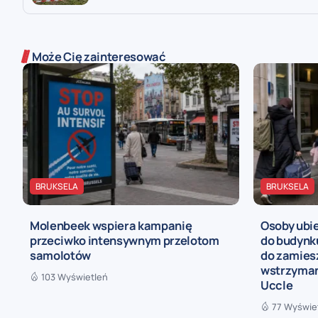
Może Cię zainteresować
BRUKSELA
BRUKSELA
Molenbeek wspiera kampanię
Osoby ubie
przeciwko intensywnym przelotom
do budynk
samolotów
do zamies
wstrzyman
103 Wyświetleń
Uccle
77 Wyświe