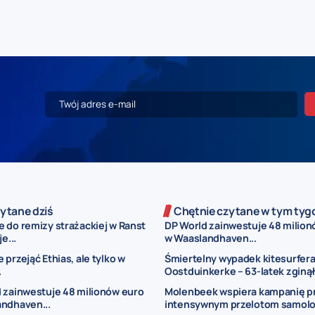
ytane dziś
Chętnie czytane w tym tyg
 do remizy strażackiej w Ranst
DP World zainwestuje 48 milion
e...
w Waaslandhaven...
 przejąć Ethias, ale tylko w
Śmiertelny wypadek kitesurfera
.
Oostduinkerke – 63-latek zginął.
 zainwestuje 48 milionów euro
Molenbeek wspiera kampanię p
ndhaven...
intensywnym przelotom samol