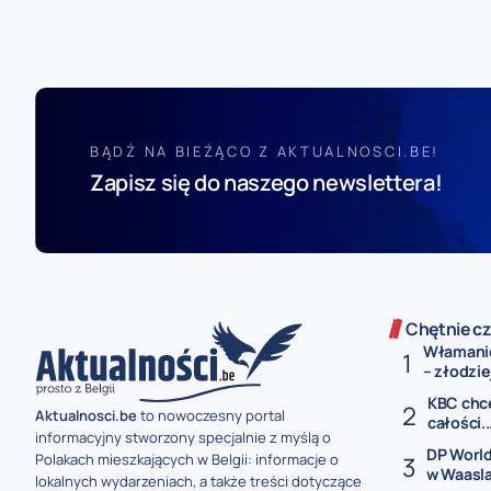
BĄDŹ NA BIEŻĄCO Z AKTUALNOSCI.BE!
Zapisz się do naszego newslettera!
Chętnie cz
Włamanie
– złodziej
KBC chce
Aktualnosci.be
to nowoczesny portal
całości..
informacyjny stworzony specjalnie z myślą o
DP World
Polakach mieszkających w Belgii: informacje o
w Waasla
lokalnych wydarzeniach, a także treści dotyczące