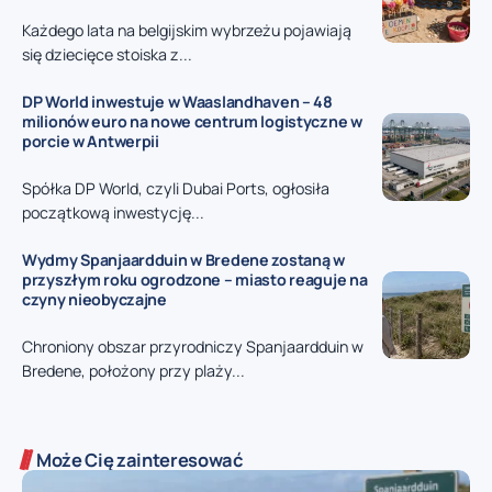
Każdego lata na belgijskim wybrzeżu pojawiają
się dziecięce stoiska z...
DP World inwestuje w Waaslandhaven – 48
milionów euro na nowe centrum logistyczne w
porcie w Antwerpii
Spółka DP World, czyli Dubai Ports, ogłosiła
początkową inwestycję...
Wydmy Spanjaardduin w Bredene zostaną w
przyszłym roku ogrodzone – miasto reaguje na
czyny nieobyczajne
Chroniony obszar przyrodniczy Spanjaardduin w
Bredene, położony przy plaży...
Może Cię zainteresować