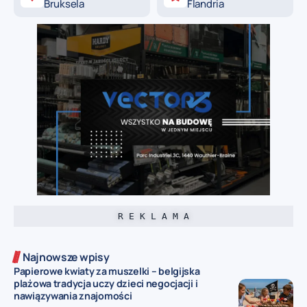
Bruksela
Flandria
R E K L A M A
Najnowsze wpisy
Papierowe kwiaty za muszelki – belgijska
plażowa tradycja uczy dzieci negocjacji i
nawiązywania znajomości