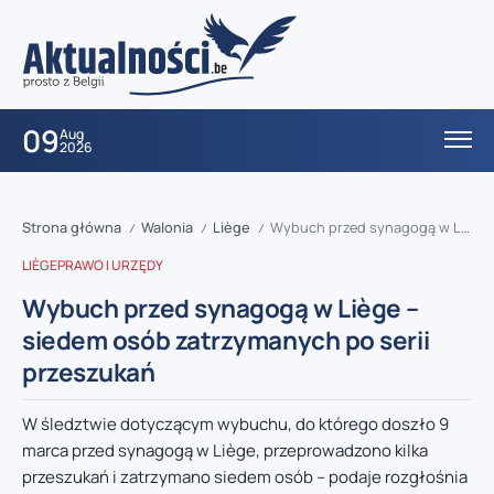
09
Aug
2026
Strona główna
Walonia
Liège
Wybuch przed synagogą w Liège – siedem osób zatrzymanych po serii przeszukań
/
/
/
LIÈGE
PRAWO I URZĘDY
Wybuch przed synagogą w Liège –
siedem osób zatrzymanych po serii
przeszukań
W śledztwie dotyczącym wybuchu, do którego doszło 9
marca przed synagogą w Liège, przeprowadzono kilka
przeszukań i zatrzymano siedem osób – podaje rozgłośnia