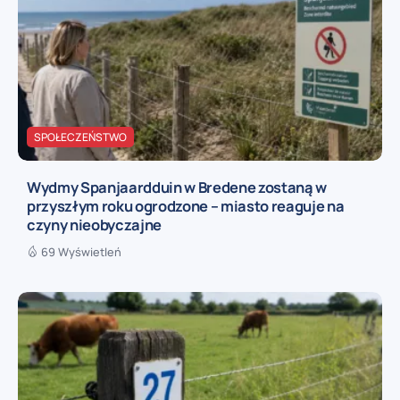
SPOŁECZEŃSTWO
Wydmy Spanjaardduin w Bredene zostaną w
przyszłym roku ogrodzone – miasto reaguje na
czyny nieobyczajne
69 Wyświetleń