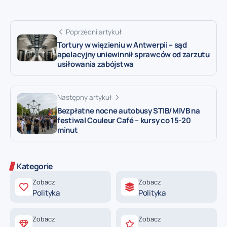
Poprzedni artykuł
Tortury w więzieniu w Antwerpii – sąd
apelacyjny uniewinnił sprawców od zarzutu
usiłowania zabójstwa
Następny artykuł
Bezpłatne nocne autobusy STIB/MIVB na
festiwal Couleur Café – kursy co 15-20
minut
Kategorie
Zobacz
Zobacz
Polityka
Polityka
Zobacz
Zobacz