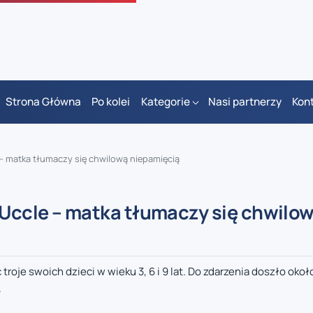
Strona Główna
Po kolei
Kategorie
Nasi partnerzy
Kon
 – matka tłumaczy się chwilową niepamięcią
 Uccle – matka tłumaczy się chwilo
oje swoich dzieci w wieku 3, 6 i 9 lat. Do zdarzenia doszło okoł
.