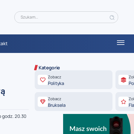
takt
Kategorie
Zobacz
Zo
Polityka
Po
wą
Zobacz
Zo
Bruksela
Fl
o godz. 20.30