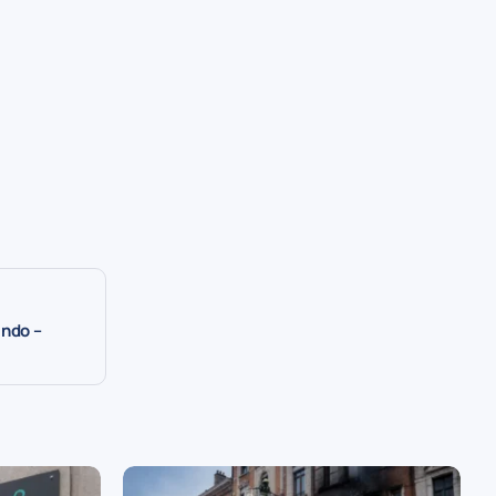
ndo –