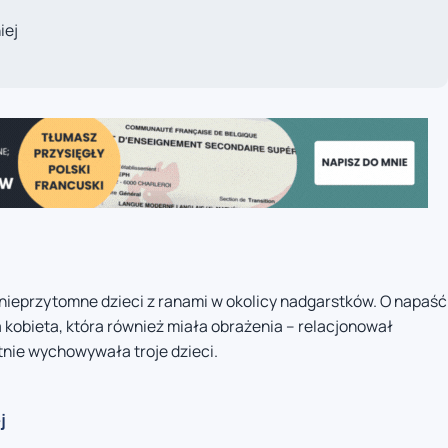
iej
i nieprzytomne dzieci z ranami w okolicy nadgarstków. O napaść
a kobieta, która również miała obrażenia – relacjonował
tnie wychowywała troje dzieci.
j