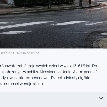
lizacja SI - Aktualnosci.be
owała zabić troje swoich dzieci w wieku 3, 6 i 9 lat. Do
u położonym w pobliżu Messidor na Uccle. Alarm podnieśli
ślady krwi na klatce schodowej. Dzieci odniosły ciężkie
iczne konsekwencje ataku.