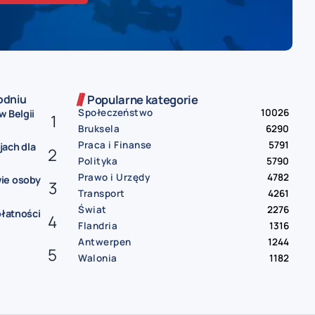
odniu
Popularne kategorie
Społeczeństwo
10026
w Belgii
Bruksela
6290
Praca i Finanse
5791
jach dla
Polityka
5790
Prawo i Urzędy
4782
ie osoby
Transport
4261
Świat
2276
płatności
Flandria
1316
Antwerpen
1244
Walonia
1182