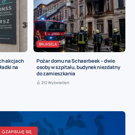
BRUKSELA
ch akcjach
Pożar domu na Schaerbeek – dwie
ładki na
osoby w szpitalu, budynek niezdatny
do zamieszkania
212 Wyświetleń
ZAPISUJĘ SIĘ