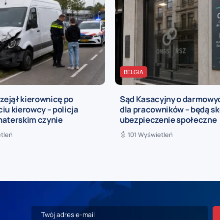
BELGIA
rzejął kierownicę po
Sąd Kasacyjny o darmowy
iu kierowcy – policja
dla pracowników – będą sk
haterskim czynie
ubezpieczenie społeczne
tleń
101 Wyświetleń