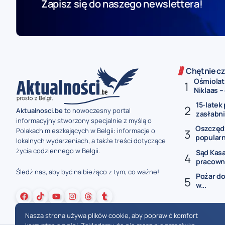
Zapisz się do naszego newslettera!
Chętnie cz
Ośmiolat
Niklaas –
15-latek
Aktualnosci.be
to nowoczesny portal
zasłabnię
informacyjny stworzony specjalnie z myślą o
Oszczędz
Polakach mieszkających w Belgii: informacje o
popularn
lokalnych wydarzeniach, a także treści dotyczące
życia codziennego w Belgii.
Sąd Kasa
pracowni
Śledź nas, aby być na bieżąco z tym, co ważne!
Pożar d
w...
Nasza strona używa plików cookie, aby poprawić komfort