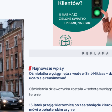
R E K L A M A
Najnowsze wpisy
Ośmiolatka wyciągnięta z wody w Sint-Niklaas – 
udało się reanimować
Ośmioletnia dziewczynka została w sobotę wyciągn
terenie...
15-latek przejął kierownicę po zasłabnięciu kierow
mówi o bohaterskim czynie