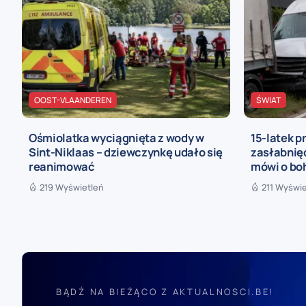
OOST-VLAANDEREN
ŚWIAT
Ośmiolatka wyciągnięta z wody w
15-latek p
Sint-Niklaas – dziewczynkę udało się
zasłabnięc
reanimować
mówi o bo
219 Wyświetleń
211 Wyświe
BĄDŹ NA BIEŻĄCO Z AKTUALNOSCI.BE!