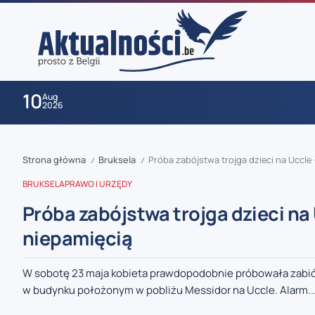
10
Aug
2026
Strona główna
Bruksela
Próba zabójstwa trojga dzieci na Uccle
/
/
BRUKSELA
PRAWO I URZĘDY
Próba zabójstwa trojga dzieci na
niepamięcią
zaobserwuj nas
W sobotę 23 maja kobieta prawdopodobnie próbowała zabić tr
w budynku położonym w pobliżu Messidor na Uccle. Alarm..
zaobserwuj nas