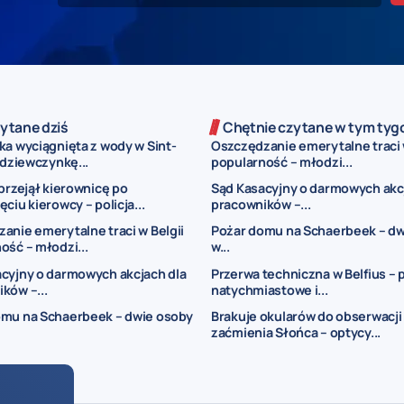
ytane dziś
Chętnie czytane w tym tyg
ka wyciągnięta z wody w Sint-
Oszczędzanie emerytalne traci 
 dziewczynkę...
popularność – młodzi...
 przejął kierownicę po
Sąd Kasacyjny o darmowych akc
ciu kierowcy – policja...
pracowników –...
anie emerytalne traci w Belgii
Pożar domu na Schaerbeek – dw
ość – młodzi...
w...
cyjny o darmowych akcjach dla
Przerwa techniczna w Belfius – 
ków –...
natychmiastowe i...
omu na Schaerbeek – dwie osoby
Brakuje okularów do obserwacji
zaćmienia Słońca – optycy...