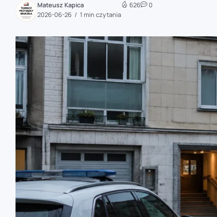
Mateusz Kapica
626
0
zaobserwuj nas
2026-06-26
1 min czytania
zaobserwuj nas
zaobserwuj nas
zaobserwuj nas