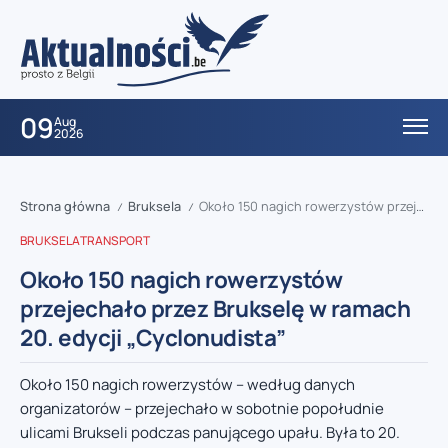
09
Aug
2026
Strona główna
Bruksela
Około 150 nagich rowerzystów przejechało przez Brukselę w ramach 20. edycji „Cyclonudista”
/
/
BRUKSELA
TRANSPORT
Około 150 nagich rowerzystów
przejechało przez Brukselę w ramach
20. edycji „Cyclonudista”
Około 150 nagich rowerzystów – według danych
organizatorów – przejechało w sobotnie popołudnie
ulicami Brukseli podczas panującego upału. Była to 20.