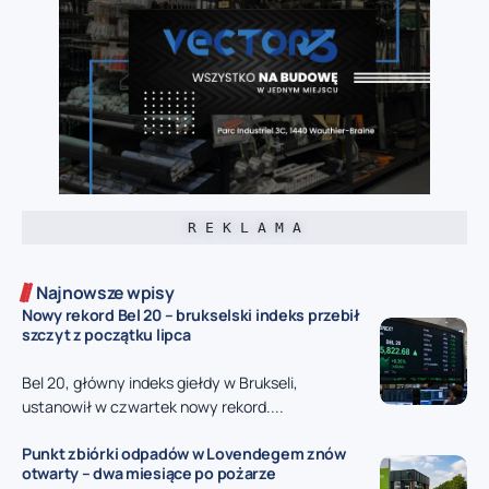
R E K L A M A
Najnowsze wpisy
Nowy rekord Bel 20 – brukselski indeks przebił
szczyt z początku lipca
Bel 20, główny indeks giełdy w Brukseli,
ustanowił w czwartek nowy rekord....
Punkt zbiórki odpadów w Lovendegem znów
otwarty – dwa miesiące po pożarze