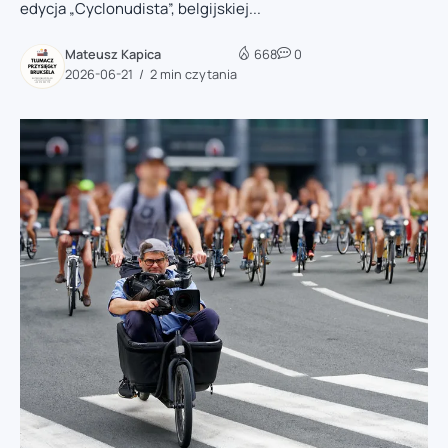
edycja „Cyclonudista”, belgijskiej...
Mateusz Kapica
668
0
2026-06-21
2 min czytania