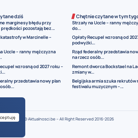
ytane dziś
Chętnie czytane w tym tyg
ne marginesy błędu przy
Strzały na Uccle – ranny mężczy
prędkości pozostają bez...
do...
 katastrofy w Marcinelle –
Opłaty Recupel wzrosną od 2027
podwyżki...
na Uccle – ranny mężczyzna
Rząd federalny przedstawia now
..
na rzecz osób...
ecupel wzrosną od 2027 roku –
Remont dworca Bockstael na La
...
zmiany w...
eralny przedstawia nowy plan
Belgijska armia szuka rekrutów 
 osób...
festiwalu muzycznym –...
ceptuję
© Aktualnosci.be – All Right Reserved 2016-2026
ogłoszenia Belgia
ogłoszenia dla Polaków w Belgii
drobne ogłoszenia Bel
je w Belgii