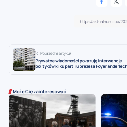
Poprzedni artykuł
Prywatne wiadomości pokazują interwencje
polityków kilku partii u prezesa Foyer anderlec
Może Cię zainteresować