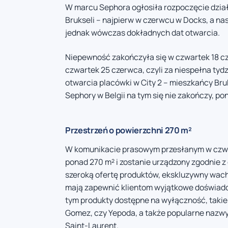
W marcu Sephora ogłosiła rozpoczęcie działa
Brukseli – najpierw w czerwcu w Docks, a n
jednak wówczas dokładnych dat otwarcia.
Niepewność zakończyła się w czwartek 18 cze
czwartek 25 czerwca, czyli za niespełna tydz
otwarcia placówki w City 2 – mieszkańcy Bruk
Sephory w Belgii na tym się nie zakończy, p
Przestrzeń o powierzchni 270 m²
W komunikacie prasowym przesłanym w czwar
ponad 270 m² i zostanie urządzony zgodnie 
szeroką ofertę produktów, ekskluzywny wac
mają zapewnić klientom wyjątkowe doświadc
tym produkty dostępne na wyłączność, takie 
Gomez, czy Yepoda, a także popularne nazwy: B
Saint-Laurent.