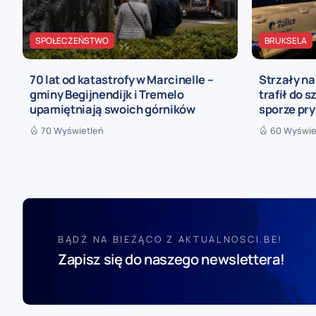
SPOŁECZEŃSTWO
BRUKSELA
70 lat od katastrofy w Marcinelle –
Strzały n
gminy Begijnendijk i Tremelo
trafił do s
upamiętniają swoich górników
sporze pr
70 Wyświetleń
60 Wyświe
BĄDŹ NA BIEŻĄCO Z AKTUALNOSCI.BE!
Zapisz się do naszego newslettera!