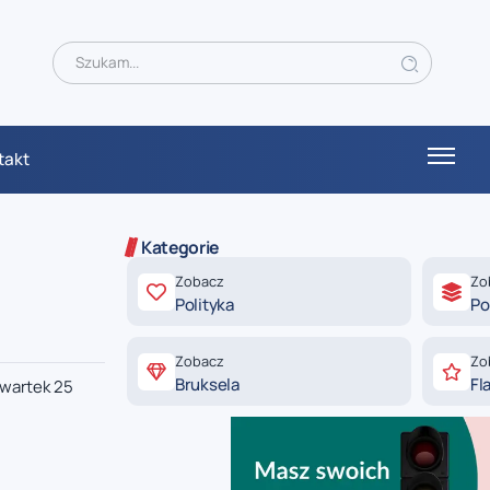
takt
Kategorie
Zobacz
Zo
Polityka
Po
Zobacz
Zo
Bruksela
Fl
zwartek 25