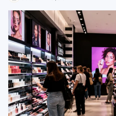
zaobserwuj nas
zaobserwuj nas
zaobserwuj nas
zaobserwuj nas