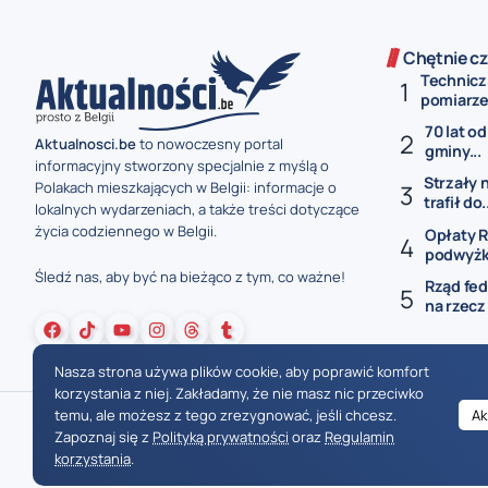
Chętnie cz
Technicz
pomiarze 
70 lat od
Aktualnosci.be
to nowoczesny portal
gminy...
informacyjny stworzony specjalnie z myślą o
Strzały 
Polakach mieszkających w Belgii: informacje o
trafił do.
lokalnych wydarzeniach, a także treści dotyczące
życia codziennego w Belgii.
Opłaty R
podwyżki
Śledź nas, aby być na bieżąco z tym, co ważne!
Rząd fed
na rzecz
Nasza strona używa plików cookie, aby poprawić komfort
korzystania z niej. Zakładamy, że nie masz nic przeciwko
temu, ale możesz z tego zrezygnować, jeśli chcesz.
Ak
Zapoznaj się z
Polityką prywatności
oraz
Regulamin
korzystania
.
Wiadomości Belgia
Wydarzenia Belgia
Informacje Belgia
Nowinki Belgia
Nowości Belgia
Co w Belgii
Aktualności Belgia | Wiadomości z Belgii | Informacje dla mieszkańców Belgii | Życie w Belgii | Praca w Belgii | Prawo i przepisy w Belgii | Wydarzenia lokalne Belgia | Edukacja w Belgii | Porady dla rezydentów Belgii | Codzienne życie w Belgii | Polonia w Belgii | Aktualności społeczno-polityczne | Przewodnik dla imigrantów w Belgii | Gospodarka Belgii | Kultura i tradyc