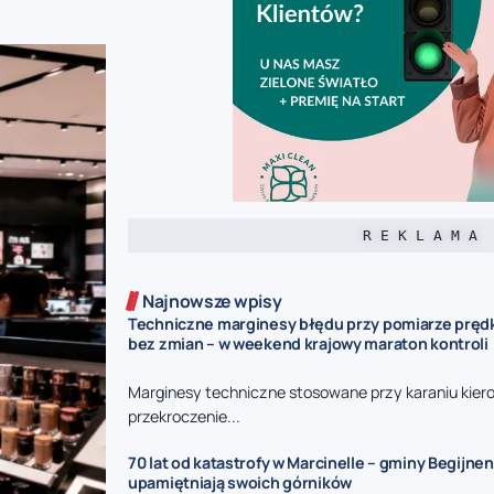
R E K L A M A
Najnowsze wpisy
Techniczne marginesy błędu przy pomiarze prędk
bez zmian – w weekend krajowy maraton kontroli
Marginesy techniczne stosowane przy karaniu kie
przekroczenie...
70 lat od katastrofy w Marcinelle – gminy Begijnen
upamiętniają swoich górników