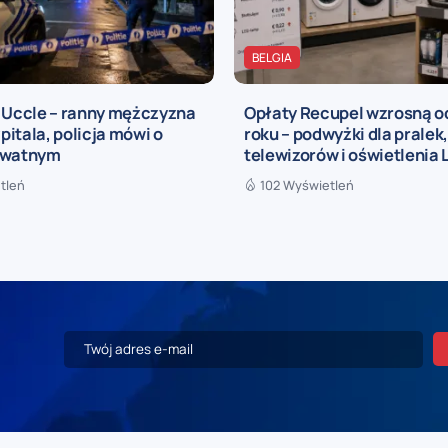
BELGIA
a Uccle – ranny mężczyzna
Opłaty Recupel wzrosną o
zpitala, policja mówi o
roku – podwyżki dla pralek
ywatnym
telewizorów i oświetlenia 
tleń
102 Wyświetleń