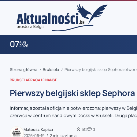
07
Aug
2026
Strona główna
Bruksela
Pierwszy belgijski sklep Sephora otworz
/
/
BRUKSELA
PRACA I FINANSE
Pierwszy belgijski sklep Sephora
Informacja została oficjalnie potwierdzona: pierwszy w Belg
zaobserwuj nas
czerwca w centrum handlowym Docks w Brukseli. Druga plac
zaobserwuj nas
Mateusz Kapica
512
0
2026-06-19
2 min czytania