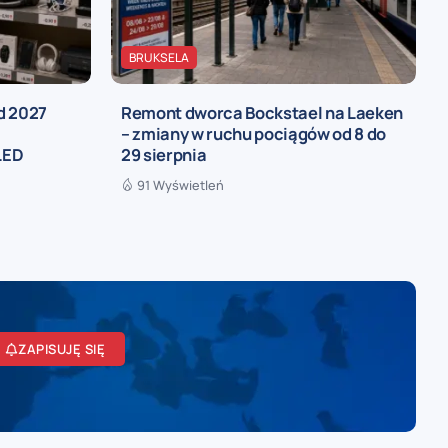
BRUKSELA
d 2027
Remont dworca Bockstael na Laeken
,
– zmiany w ruchu pociągów od 8 do
LED
29 sierpnia
91 Wyświetleń
ZAPISUJĘ SIĘ