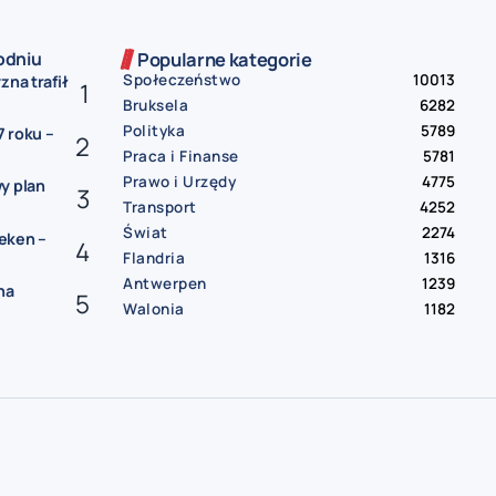
odniu
Popularne kategorie
Społeczeństwo
10013
zna trafił
Bruksela
6282
Polityka
5789
 roku –
Praca i Finanse
5781
Prawo i Urzędy
4775
y plan
Transport
4252
Świat
2274
eken –
Flandria
1316
Antwerpen
1239
na
Walonia
1182
gia
darmowe ogłoszenia Belgia
praca Belgia
praca od zaraz Belgia
oferty pracy Belgia
mieszkanie do wynajęcia Belgia
pokój do wynajęcia Belgia
wynajem Belgia
bus Belgia Polska
paczki Belgia Polska
przeprowadzki Belgia
sprzedam auto Belgia
samochód na sprzedaż Belgia
usługi remontowe Belgia
hydraulik Belgia
elektryk Belgia | sprzątanie Belgia
tłumacz przysięgły Belgia
księgowość Belgia