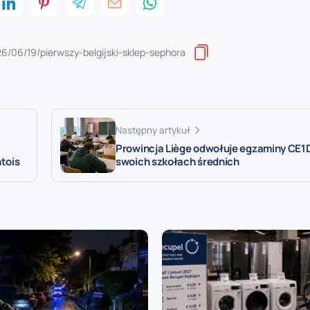
Następny artykuł
Prowincja Liège odwołuje egzaminy CE1
htois
swoich szkołach średnich