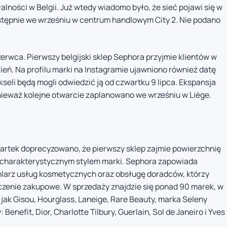
lności w Belgii. Już wtedy wiadomo było, że sieć pojawi się w
astępnie we wrześniu w centrum handlowym City 2. Nie podano
rwca. Pierwszy belgijski sklep Sephora przyjmie klientów w
ień. Na profilu marki na Instagramie ujawniono również datę
seli będą mogli odwiedzić ją od czwartku 9 lipca. Ekspansja
onieważ kolejne otwarcie zaplanowano we wrześniu w Liège.
tek doprecyzowano, że pierwszy sklep zajmie powierzchnię
z charakterystycznym stylem marki. Sephora zapowiada
hlarz usług kosmetycznych oraz obsługę doradców, którzy
zenie zakupowe. W sprzedaży znajdzie się ponad 90 marek, w
jak Gisou, Hourglass, Laneige, Rare Beauty, marka Seleny
enefit, Dior, Charlotte Tilbury, Guerlain, Sol de Janeiro i Yves