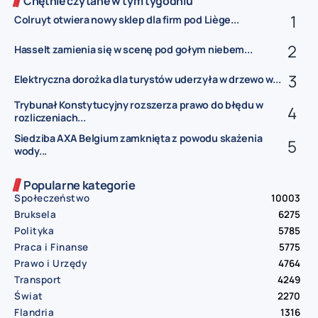
Chętnie czytane w tym tygodniu
Colruyt otwiera nowy sklep dla firm pod Liège...
Hasselt zamienia się w scenę pod gołym niebem...
Elektryczna dorożka dla turystów uderzyła w drzewo w...
Trybunał Konstytucyjny rozszerza prawo do błędu w
rozliczeniach...
Siedziba AXA Belgium zamknięta z powodu skażenia
wody...
Popularne kategorie
Społeczeństwo
10003
Bruksela
6275
Polityka
5785
Praca i Finanse
5775
Prawo i Urzędy
4764
Transport
4249
Świat
2270
Flandria
1316