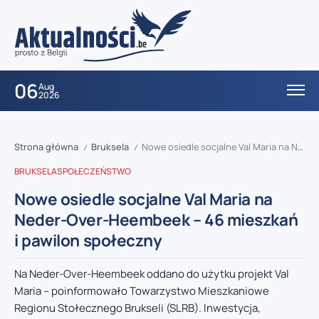
06
Aug
2026
Strona główna
Bruksela
Nowe osiedle socjalne Val Maria na Neder-Over-Heembeek – 46 mieszkań i pawilon społeczny
/
/
BRUKSELA
SPOŁECZEŃSTWO
Nowe osiedle socjalne Val Maria na
Neder-Over-Heembeek – 46 mieszkań
i pawilon społeczny
Na Neder-Over-Heembeek oddano do użytku projekt Val
Maria – poinformowało Towarzystwo Mieszkaniowe
Regionu Stołecznego Brukseli (SLRB). Inwestycja,