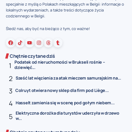
specjalnie z myślą o Polakach mieszkających w Belgii: informacje o
lokalnych wydarzeniach, a także treści dotyczące życia
codziennego w Belgii.
Śledź nas, aby być na bieżąco z tym, co ważne!
Chętnie czytane dziś
Podatek od nieruchomości w Brukseli rośnie –
dziewięć...
Sześć lat więzienia za atak mieczem samurajskim na...
Colruyt otwiera nowy sklep dla firm pod Liège...
Hasselt zamienia się w scenę pod gołym niebem...
Elektryczna dorożka dla turystów uderzyła w drzewo
w...