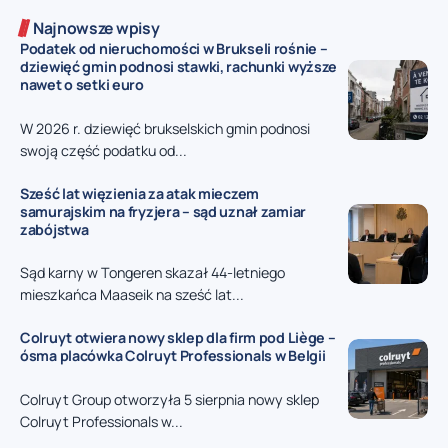
Najnowsze wpisy
Podatek od nieruchomości w Brukseli rośnie –
dziewięć gmin podnosi stawki, rachunki wyższe
nawet o setki euro
W 2026 r. dziewięć brukselskich gmin podnosi
swoją część podatku od...
Sześć lat więzienia za atak mieczem
samurajskim na fryzjera – sąd uznał zamiar
zabójstwa
Sąd karny w Tongeren skazał 44-letniego
mieszkańca Maaseik na sześć lat...
Colruyt otwiera nowy sklep dla firm pod Liège –
ósma placówka Colruyt Professionals w Belgii
Colruyt Group otworzyła 5 sierpnia nowy sklep
Colruyt Professionals w...