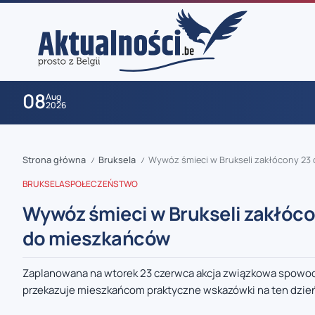
08
Aug
2026
Strona główna
Bruksela
Wywóz śmieci w Brukseli zakłócony 23 
/
/
BRUKSELA
SPOŁECZEŃSTWO
Wywóz śmieci w Brukseli zakłóco
do mieszkańców
zaobserwuj nas
Zaplanowana na wtorek 23 czerwca akcja związkowa spowodu
przekazuje mieszkańcom praktyczne wskazówki na ten dzień.
zaobserwuj nas