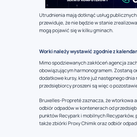
Utrudnienia mają dotknąć usług publicznych
przewiduje, że nie będzie w stanie zrealiz
mogą pojawić się w kilku gminach.
Worki należy wystawić zgodnie z kalenda
Mimo spodziewanych zakłóceń agencja zachę
obowiązującym harmonogramem. Zostaną one
dodatkowe kursy, które już następnego dnia
przedsiębiorcy proszeni są więc o pozostaw
Bruxelles-Propreté zaznacza, że wtorkowa ak
odbiór odpadów w kontenerach od przedsięb
punktów Recypark i mobilnych Recyparków, pr
także zbiórki Proxy Chimik oraz odbiór odp