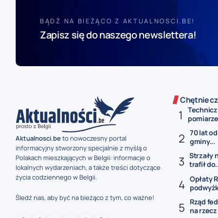
BĄDŹ NA BIEŻĄCO Z AKTUALNOSCI.BE!
Zapisz się do naszego newslettera!
Chętnie cz
Technicz
pomiarze 
70 lat od
Aktualnosci.be
to nowoczesny portal
gminy...
informacyjny stworzony specjalnie z myślą o
Strzały 
Polakach mieszkających w Belgii: informacje o
trafił do.
lokalnych wydarzeniach, a także treści dotyczące
życia codziennego w Belgii.
Opłaty R
podwyżki
Śledź nas, aby być na bieżąco z tym, co ważne!
Rząd fed
na rzecz