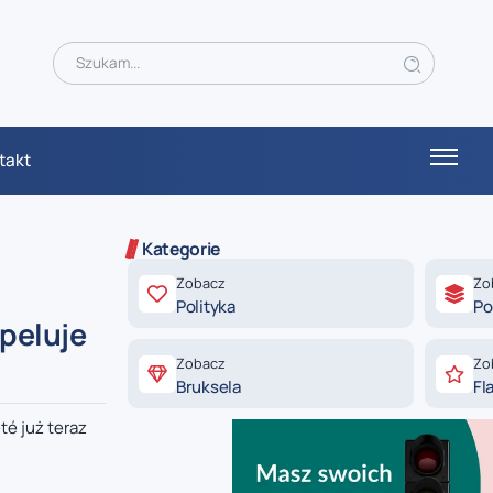
takt
Kategorie
Zobacz
Zo
Polityka
Po
peluje
Zobacz
Zo
Bruksela
Fl
é już teraz