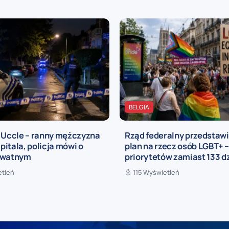
BELGIA
a Uccle – ranny mężczyzna
Rząd federalny przedstaw
zpitala, policja mówi o
plan na rzecz osób LGBT+ –
ywatnym
priorytetów zamiast 133 d
etleń
115 Wyświetleń