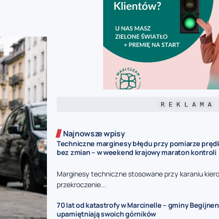
R E K L A M A
Najnowsze wpisy
Techniczne marginesy błędu przy pomiarze prędk
bez zmian – w weekend krajowy maraton kontroli
Marginesy techniczne stosowane przy karaniu kie
przekroczenie...
70 lat od katastrofy w Marcinelle – gminy Begijnen
upamiętniają swoich górników