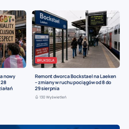
BRUKSELA
ia nowy
Remont dworca Bockstael na Laeken
 28
– zmiany w ruchu pociągów od 8 do
ziałań
29 sierpnia
130 Wyświetleń