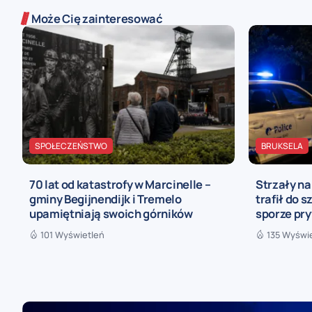
Może Cię zainteresować
SPOŁECZEŃSTWO
BRUKSELA
70 lat od katastrofy w Marcinelle –
Strzały n
gminy Begijnendijk i Tremelo
trafił do s
upamiętniają swoich górników
sporze pr
101 Wyświetleń
135 Wyświ