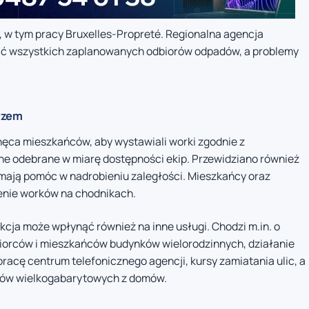
, w tym pracy Bruxelles-Propreté. Regionalna agencja
ować wszystkich zaplanowanych odbiorów odpadów, a problemy
rzem
ca mieszkańców, aby wystawiali worki zgodnie z
 odebrane w miarę dostępności ekip. Przewidziano również
 mają pomóc w nadrobieniu zaległości. Mieszkańcy oraz
ienie worków na chodnikach.
cja może wpłynąć również na inne usługi. Chodzi m.in. o
iorców i mieszkańców budynków wielorodzinnych, działanie
acę centrum telefonicznego agencji, kursy zamiatania ulic, a
adów wielkogabarytowych z domów.