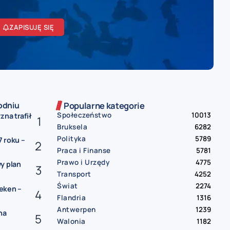
ZAPISUJĘ SIĘ
odniu
Popularne kategorie
Społeczeństwo
10013
zna trafił
Bruksela
6282
Polityka
5789
 roku –
Praca i Finanse
5781
Prawo i Urzędy
4775
y plan
Transport
4252
Świat
2274
eken –
Flandria
1316
Antwerpen
1239
na
Walonia
1182