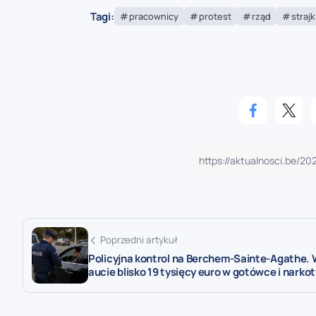
Tagi:
pracownicy
protest
rząd
strajk
Poprzedni artykuł
Policyjna kontrol na Berchem-Sainte-Agathe.
aucie blisko 19 tysięcy euro w gotówce i narkot