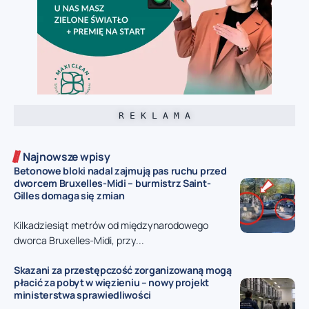
R E K L A M A
Najnowsze wpisy
Betonowe bloki nadal zajmują pas ruchu przed
dworcem Bruxelles-Midi – burmistrz Saint-
Gilles domaga się zmian
Kilkadziesiąt metrów od międzynarodowego
dworca Bruxelles-Midi, przy...
Skazani za przestępczość zorganizowaną mogą
płacić za pobyt w więzieniu – nowy projekt
ministerstwa sprawiedliwości