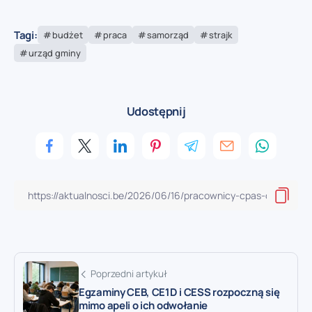
Tagi:
budżet
praca
samorząd
strajk
urząd gminy
Udostępnij
Poprzedni artykuł
Egzaminy CEB, CE1D i CESS rozpoczną się
mimo apeli o ich odwołanie