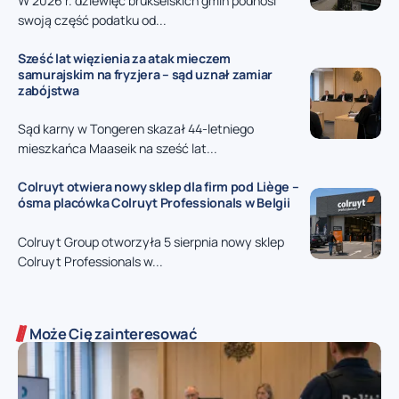
W 2026 r. dziewięć brukselskich gmin podnosi
swoją część podatku od...
Sześć lat więzienia za atak mieczem
samurajskim na fryzjera – sąd uznał zamiar
zabójstwa
Sąd karny w Tongeren skazał 44-letniego
mieszkańca Maaseik na sześć lat...
Colruyt otwiera nowy sklep dla firm pod Liège –
ósma placówka Colruyt Professionals w Belgii
Colruyt Group otworzyła 5 sierpnia nowy sklep
Colruyt Professionals w...
Może Cię zainteresować