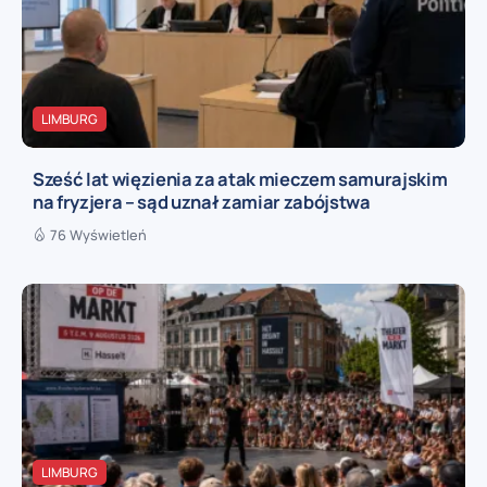
LIMBURG
Sześć lat więzienia za atak mieczem samurajskim
na fryzjera – sąd uznał zamiar zabójstwa
76 Wyświetleń
LIMBURG