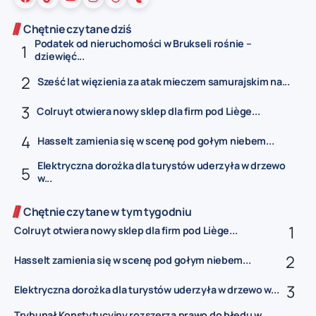
Chętnie czytane dziś
Podatek od nieruchomości w Brukseli rośnie –
dziewięć...
Sześć lat więzienia za atak mieczem samurajskim na...
Colruyt otwiera nowy sklep dla firm pod Liège...
Hasselt zamienia się w scenę pod gołym niebem...
Elektryczna dorożka dla turystów uderzyła w drzewo
w...
Chętnie czytane w tym tygodniu
Colruyt otwiera nowy sklep dla firm pod Liège...
Hasselt zamienia się w scenę pod gołym niebem...
Elektryczna dorożka dla turystów uderzyła w drzewo w...
Trybunał Konstytucyjny rozszerza prawo do błędu w