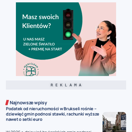
R E K L A M A
Najnowsze wpisy
Podatek od nieruchomości w Brukseli rośnie –
dziewięć gmin podnosi stawki, rachunki wyższe
nawet o setki euro