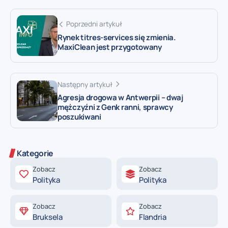
Poprzedni artykuł
Rynek titres-services się zmienia.
MaxiClean jest przygotowany
Następny artykuł
Agresja drogowa w Antwerpii – dwaj
mężczyźni z Genk ranni, sprawcy
poszukiwani
Kategorie
Zobacz
Zobacz
Polityka
Polityka
Zobacz
Zobacz
Bruksela
Flandria