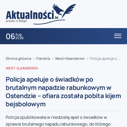
06
Aug
2026
Strona główna
Flandria
West-Vlaanderen
Policja apeluje o świadków po brutalnym napadzie rabunkowym w Ostendzie – ofiara została pobita kijem bejsbolowym
/
/
/
WEST-VLAANDEREN
Policja apeluje o świadków po
brutalnym napadzie rabunkowym w
Ostendzie – ofiara została pobita kijem
bejsbolowym
Policja opublikowała w niedzielę apel o świadków w
sprawie brutalnego napadu rabunkowego, do którego