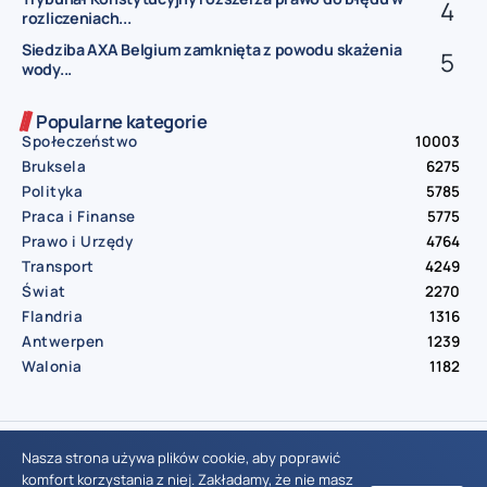
rozliczeniach...
Siedziba AXA Belgium zamknięta z powodu skażenia
wody...
Popularne kategorie
Społeczeństwo
10003
Bruksela
6275
Polityka
5785
Praca i Finanse
5775
Prawo i Urzędy
4764
Transport
4249
Świat
2270
Flandria
1316
Antwerpen
1239
Walonia
1182
© Aktualnosci.be – All Right Reserved 2016-2026
Nasza strona używa plików cookie, aby poprawić
komfort korzystania z niej. Zakładamy, że nie masz