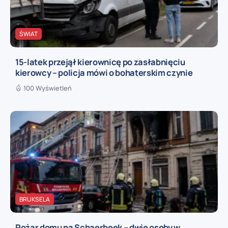
ŚWIAT
15-latek przejął kierownicę po zasłabnięciu
kierowcy – policja mówi o bohaterskim czynie
100 Wyświetleń
BRUKSELA
Pożar domu na Schaerbeek – dwie osoby w