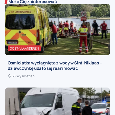
Może Cię zainteresować
OOST-VLAANDEREN
Ośmiolatka wyciągnięta z wody w Sint-Niklaas –
dziewczynkę udało się reanimować
56 Wyświetleń