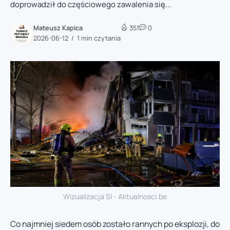
doprowadził do częściowego zawalenia się...
Mateusz Kapica
351
0
2026-06-12
1 min czytania
Wizualizacja SI - Aktualnosci.be
Co najmniej siedem osób zostało rannych po eksplozji, do