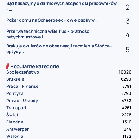
Sąd Kasacyjny o darmowych akcjach dla pracowników
–...
Pożar domu na Schaerbeek – dwie osoby w...
Przerwa techniczna w Belfius – płatności
natychmiastowe i...
Brakuje okularów do obserwacji zaćmienia Słońca –
optycy...
Popularne kategorie
Społeczeństwo
10026
Bruksela
6290
Praca i Finanse
5791
Polityka
5790
Prawo i Urzędy
4782
Transport
4261
Świat
2276
Flandria
1316
Antwerpen
1244
Walonia
1182