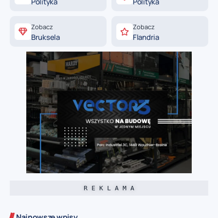
Polityka
Polityka
Zobacz
Zobacz
Bruksela
Flandria
R E K L A M A
Najnowsze wpisy