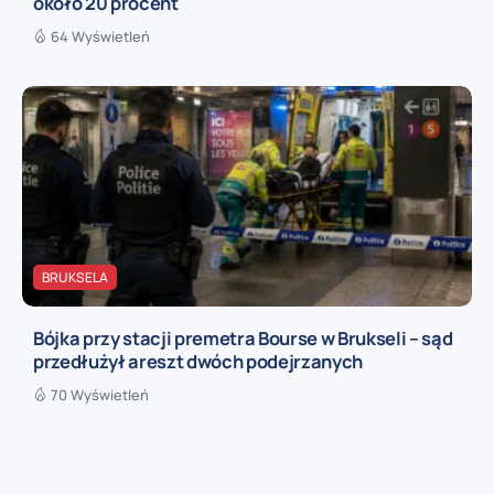
około 20 procent
64 Wyświetleń
BRUKSELA
Bójka przy stacji premetra Bourse w Brukseli – sąd
przedłużył areszt dwóch podejrzanych
70 Wyświetleń