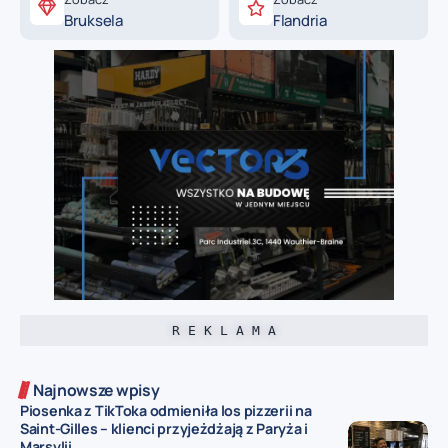
Bruksela
Flandria
R E K L A M A
Najnowsze wpisy
Piosenka z TikToka odmieniła los pizzerii na
Saint-Gilles – klienci przyjeżdżają z Paryża i
Marsylii