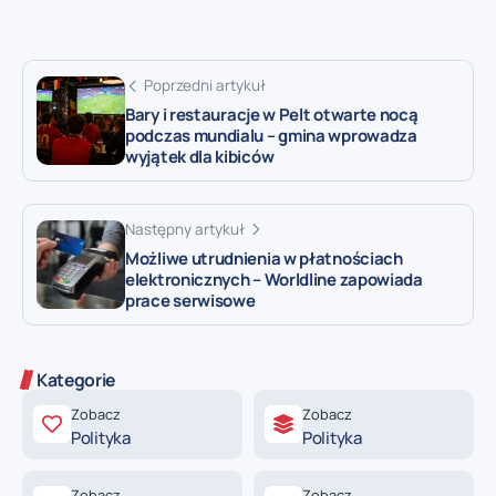
Poprzedni artykuł
Bary i restauracje w Pelt otwarte nocą
podczas mundialu – gmina wprowadza
wyjątek dla kibiców
Następny artykuł
Możliwe utrudnienia w płatnościach
elektronicznych – Worldline zapowiada
prace serwisowe
Kategorie
Zobacz
Zobacz
Polityka
Polityka
Zobacz
Zobacz