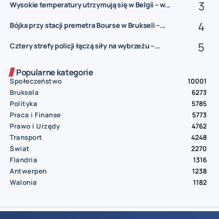
Wysokie temperatury utrzymują się w Belgii – w...
Bójka przy stacji premetra Bourse w Brukseli –...
Cztery strefy policji łączą siły na wybrzeżu –...
Popularne kategorie
Społeczeństwo
10001
Bruksela
6273
Polityka
5785
Praca i Finanse
5773
Prawo i Urzędy
4762
Transport
4248
Świat
2270
Flandria
1316
Antwerpen
1238
Walonia
1182