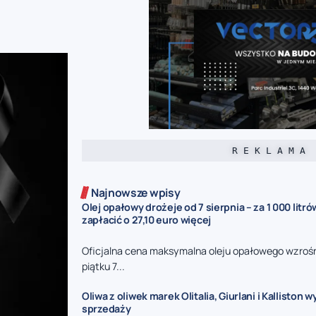
R E K L A M A
Najnowsze wpisy
Olej opałowy drożeje od 7 sierpnia – za 1 000 litr
zapłacić o 27,10 euro więcej
Oficjalna cena maksymalna oleju opałowego wzrośni
piątku 7...
Oliwa z oliwek marek Olitalia, Giurlani i Kalliston 
sprzedaży