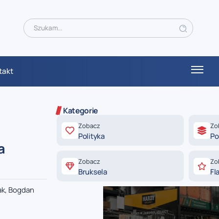
takt
Kategorie
Zobacz
Zo
Polityka
Po
a
Zobacz
Zo
Bruksela
Fl
ak, Bogdan