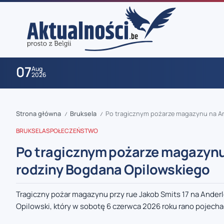
07
Aug
2026
Strona główna
Bruksela
Po tragicznym pożarze magazynu na An
/
/
BRUKSELA
SPOŁECZEŃSTWO
Po tragicznym pożarze magazynu 
rodziny Bogdana Opilowskiego
zaobserwuj nas
Tragiczny pożar magazynu przy rue Jakob Smits 17 na Anderl
Opilowski, który w sobotę 6 czerwca 2026 roku rano pojechał
zaobserwuj nas