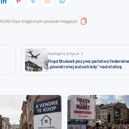
Następny artykuł
Rząd Brukseli pozywa państwo federalne
„powietrznej autostrady” nad stolicą