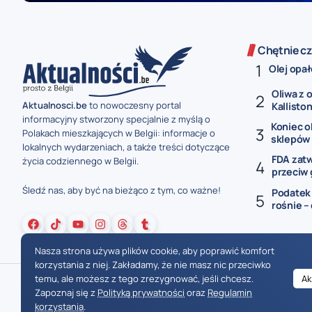
Chętnie cz
Olej opał
Oliwa z o
Aktualnosci.be
to nowoczesny portal
Kalliston.
informacyjny stworzony specjalnie z myślą o
Koniec 
Polakach mieszkających w Belgii: informacje o
sklepów w
lokalnych wydarzeniach, a także treści dotyczące
FDA zat
życia codziennego w Belgii.
przeciw g
Śledź nas, aby być na bieżąco z tym, co ważne!
Podatek 
rośnie – 
Nasza strona używa plików cookie, aby poprawić komfort
korzystania z niej. Zakładamy, że nie masz nic przeciwko
temu, ale możesz z tego zrezygnować, jeśli chcesz.
Ak
Zapoznaj się z
Polityką prywatności
oraz
Regulamin
korzystania
.