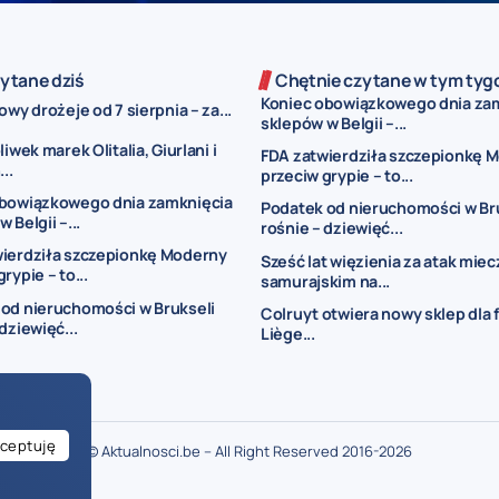
ytane dziś
Chętnie czytane w tym tyg
Koniec obowiązkowego dnia za
owy drożeje od 7 sierpnia – za...
sklepów w Belgii –...
liwek marek Olitalia, Giurlani i
FDA zatwierdziła szczepionkę 
..
przeciw grypie – to...
obowiązkowego dnia zamknięcia
Podatek od nieruchomości w Br
 Belgii –...
rośnie – dziewięć...
wierdziła szczepionkę Moderny
Sześć lat więzienia za atak mie
rypie – to...
samurajskim na...
od nieruchomości w Brukseli
Colruyt otwiera nowy sklep dla 
dziewięć...
Liège...
ceptuję
© Aktualnosci.be – All Right Reserved 2016-2026