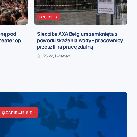
BRUKSELA
enę pod
Siedziba AXA Belgium zamknięta z
heater op
powodu skażenia wody – pracownicy
przeszli na pracę zdalną
125 Wyświetleń
ZAPISUJĘ SIĘ