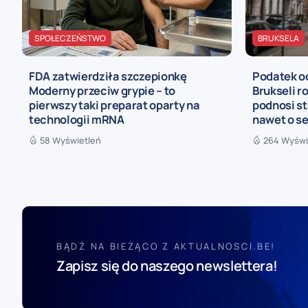
SPOŁECZEŃSTWO
BRUKSELA
FDA zatwierdziła szczepionkę
Podatek o
Moderny przeciw grypie – to
Brukseli r
pierwszy taki preparat oparty na
podnosi st
technologii mRNA
nawet o se
58 Wyświetleń
264 Wyświ
BĄDŹ NA BIEŻĄCO Z AKTUALNOSCI.BE!
Zapisz się do naszego newslettera!