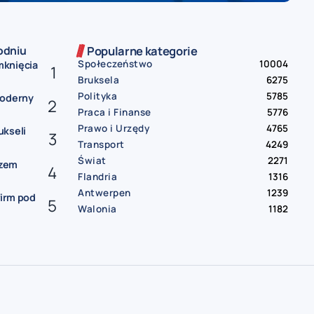
odniu
Popularne kategorie
Społeczeństwo
10004
mknięcia
Bruksela
6275
Polityka
5785
Moderny
Praca i Finanse
5776
Prawo i Urzędy
4765
ukseli
Transport
4249
Świat
2271
czem
Flandria
1316
Antwerpen
1239
firm pod
Walonia
1182