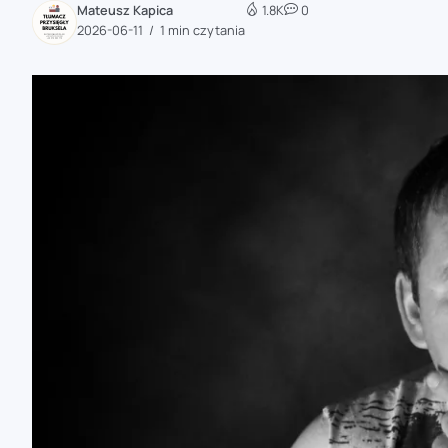
Mateusz Kapica
1.8K
0
zaobserwuj nas
2026-06-11
1 min czytania
zaobserwuj nas
zaobserwuj nas
zaobserwuj nas