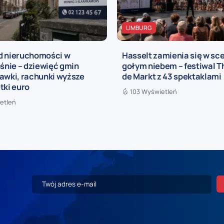
LIMBURG
d nieruchomości w
Hasselt zamienia się w sc
ośnie – dziewięć gmin
gołym niebem – festiwal T
awki, rachunki wyższe
de Markt z 43 spektaklami
tki euro
103 Wyświetleń
etleń