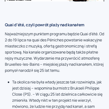
Quai d’été, czyli powrót plaży nad kanałem
Najważniejszym punktem programu będzie Quai d’été. Od
2 do 19 lipca na quai des Péniches powstanie wakacyjne
miasteczko z muzyką, ofertą gastronomiczną i strefą
sportową. Na kanale organizowane będą także płatne
rejsy muzyczne. Wydarzenie ma przywrócić atmosferę
Bruxelles-les-Bains – miejskiej plaży nad kanałem, której
pomysł narodził się 25 lat temu.
Ta okolica nie była wtedy jeszcze tak rozwinięta, jak
jest dzisiaj – wspomina burmistrz Brukseli Philippe
Close (PS). – W ciągu 25 lat dzielnica całkowicie się
zmieniła. Wtedy nikt w ten projekt nie wierzył,
mówiono, że ludzie nie przyjdą nad kanał, a sam