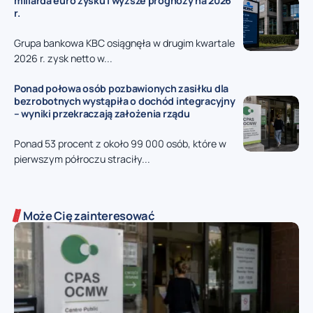
miliarda euro zysku i wyższe prognozy na 2026
r.
Grupa bankowa KBC osiągnęła w drugim kwartale
2026 r. zysk netto w...
Ponad połowa osób pozbawionych zasiłku dla
bezrobotnych wystąpiła o dochód integracyjny
– wyniki przekraczają założenia rządu
Ponad 53 procent z około 99 000 osób, które w
pierwszym półroczu straciły...
Może Cię zainteresować