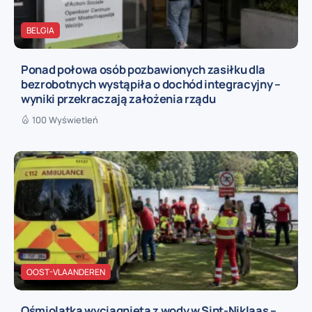
BELGIA
Ponad połowa osób pozbawionych zasiłku dla
bezrobotnych wystąpiła o dochód integracyjny –
wyniki przekraczają założenia rządu
100 Wyświetleń
OOST-VLAANDEREN
Ośmiolatka wyciągnięta z wody w Sint-Niklaas –