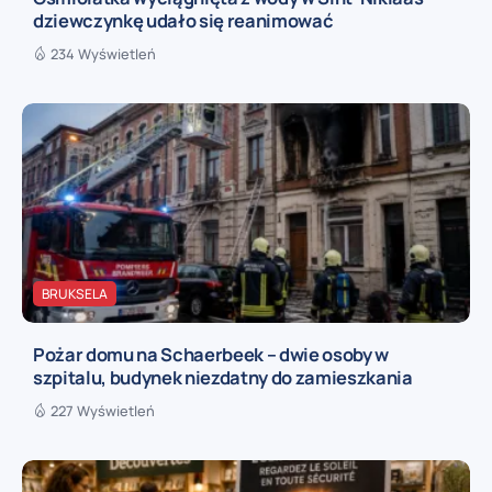
dziewczynkę udało się reanimować
234 Wyświetleń
BRUKSELA
Pożar domu na Schaerbeek – dwie osoby w
szpitalu, budynek niezdatny do zamieszkania
227 Wyświetleń