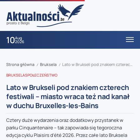
10
Aug
2026
Strona główna
Bruksela
Lato w Brukseli pod znakiem czterech festiwali – miasto wraca też nad kanał w duchu Bruxelles-les-Bains
/
/
BRUKSELA
SPOŁECZEŃSTWO
Lato w Brukseli pod znakiem czterech
festiwali – miasto wraca też nad kanał
w duchu Bruxelles-les-Bains
Cztery duże wydarzenia oraz dodatkowy przystanek w
parku Cinquantenaire – tak zapowiada się tegoroczna
edycja cyklu Plaisirs d’été 2026. Przez całe lato Bruksela