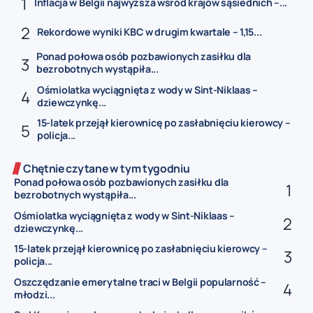
Inflacja w Belgii najwyższa wśród krajów sąsiednich –...
Rekordowe wyniki KBC w drugim kwartale – 1,15...
Ponad połowa osób pozbawionych zasiłku dla
bezrobotnych wystąpiła...
Ośmiolatka wyciągnięta z wody w Sint-Niklaas –
dziewczynkę...
15-latek przejął kierownicę po zasłabnięciu kierowcy –
policja...
Chętnie czytane w tym tygodniu
Ponad połowa osób pozbawionych zasiłku dla
bezrobotnych wystąpiła...
Ośmiolatka wyciągnięta z wody w Sint-Niklaas –
dziewczynkę...
15-latek przejął kierownicę po zasłabnięciu kierowcy –
policja...
Oszczędzanie emerytalne traci w Belgii popularność –
młodzi...