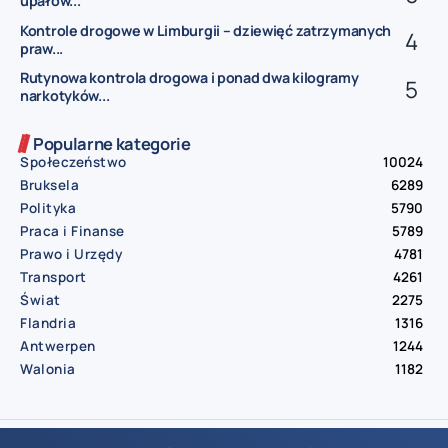
upałów...
Kontrole drogowe w Limburgii – dziewięć zatrzymanych
praw...
Rutynowa kontrola drogowa i ponad dwa kilogramy
narkotyków...
Popularne kategorie
Społeczeństwo
10024
Bruksela
6289
Polityka
5790
Praca i Finanse
5789
Prawo i Urzędy
4781
Transport
4261
Świat
2275
Flandria
1316
Antwerpen
1244
Walonia
1182
© Aktualnosci.be – All Right Reserved 2016-2026