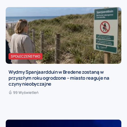
SPOŁECZEŃSTWO
Wydmy Spanjaardduin w Bredene zostaną w
przyszłym roku ogrodzone – miasto reaguje na
czyny nieobyczajne
99 Wyświetleń