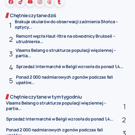
Chętnie czytane dziś
Brakuje okularów do obserwacji zaćmienia Słońca –
optycy...
Remont węzła Haut-Ittre na obwodnicy Brukseli –
utrudnienia...
Vlaams Belang o strukturze populacji więziennej –
partia...
Sprzedaż Intermarché w Belgii wzrosła do ponad 1,4...
Ponad 2 000 nadmiarowych zgonów podczas fali
upałów...
Chętnie czytane w tym tygodniu
Vlaams Belang o strukturze populacji więziennej –
partia...
Sprzedaż Intermarché w Belgii wzrosła do ponad 1,4...
Ponad 2 000 nadmiarowych zgonów podczas fali