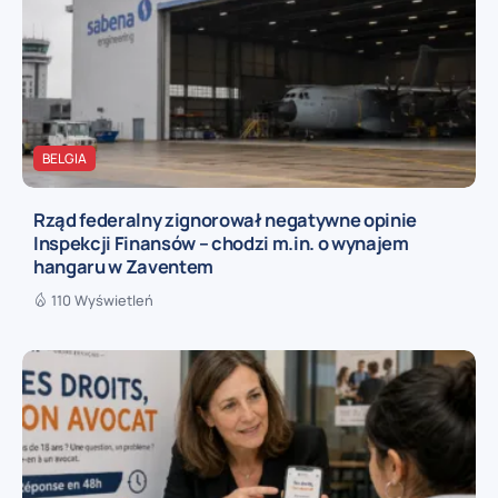
BELGIA
Rząd federalny zignorował negatywne opinie
Inspekcji Finansów – chodzi m.in. o wynajem
hangaru w Zaventem
110 Wyświetleń