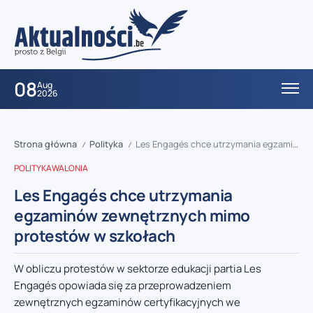
08
Aug
2026
Strona główna
Polityka
Les Engagés chce utrzymania egzaminów zewnętrznych mimo protestów w szkołach
/
/
POLITYKA
WALONIA
Les Engagés chce utrzymania
egzaminów zewnętrznych mimo
protestów w szkołach
W obliczu protestów w sektorze edukacji partia Les
Engagés opowiada się za przeprowadzeniem
zewnętrznych egzaminów certyfikacyjnych we