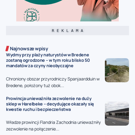
R E K L A M A
Najnowsze wpisy
Wydmy przy plaży naturystów w Bredene
zostaną ogrodzone – w tym roku blisko 50
mandatów za czyny nieobyczajne
Chroniony obszar przyrodniczy Spanjaardduin w
Bredene, położony tuż obok...
Prowincja unieważniła zezwolenie na duży
sklep w Harelbeke – decydujące okazały się
kwestie ruchu i bezpieczeństwa
Władze prowincji Flandria Zachodnia unieważniły
zezwolenie na połączenie...