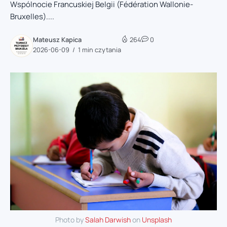
Wspólnocie Francuskiej Belgii (Fédération Wallonie-
Bruxelles)....
Mateusz Kapica
264
0
2026-06-09
1 min czytania
Photo by
‪Salah Darwish
on
Unsplash