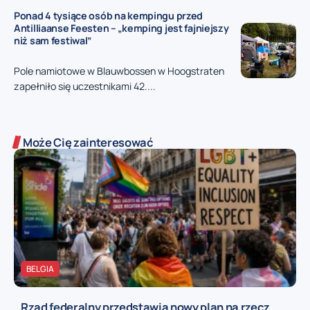
Ponad 4 tysiące osób na kempingu przed
Antilliaanse Feesten – „kemping jest fajniejszy
niż sam festiwal”
Pole namiotowe w Blauwbossen w Hoogstraten
zapełniło się uczestnikami 42....
Może Cię zainteresować
BELGIA
Rząd federalny przedstawia nowy plan na rzecz