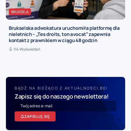
BRUKSELA
Brukselska adwokatura uruchomiła platformę dla
nieletnich – „Tes droits, ton avocat” zapewnia
kontakt z prawnikiem w ciągu 48 godzin
114 Wyświetleń
BĄDŹ NA BIEŻĄCO Z AKTUALNOSCI.BE!
Zapisz się do naszego newslettera!
ZAPISUJĘ SIĘ