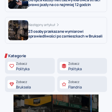
prawo jazdy na co najmniej 12 godzin
Następny artykuł
23 osoby przekazane wymiarowi
sprawiedliwości po zamieszkach w Brukseli
Kategorie
Zobacz
Zobacz
Polityka
Polityka
Zobacz
Zobacz
Bruksela
Flandria