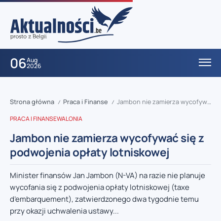
06
Aug
2026
Strona główna
Praca i Finanse
Jambon nie zamierza wycofywać się z podwojenia opłaty lotniskowej
/
/
PRACA I FINANSE
WALONIA
Jambon nie zamierza wycofywać się z
podwojenia opłaty lotniskowej
Minister finansów Jan Jambon (N-VA) na razie nie planuje
wycofania się z podwojenia opłaty lotniskowej (taxe
d’embarquement), zatwierdzonego dwa tygodnie temu
przy okazji uchwalenia ustawy...