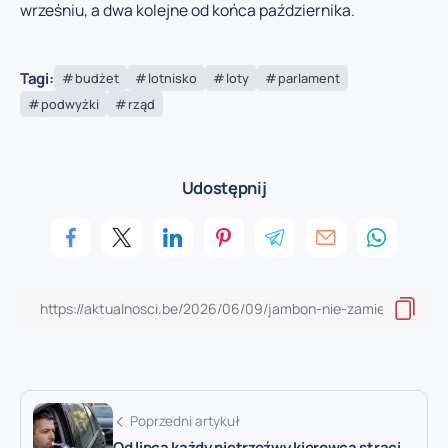
wrześniu, a dwa kolejne od końca października.
Tagi:
budżet
lotnisko
loty
parlament
podwyżki
rząd
Udostępnij
Poprzedni artykuł
Od lipca każdy nietrzeźwy kierowca straci