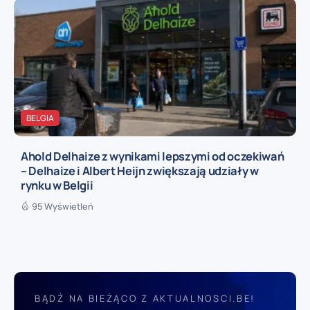
BELGIA
Ahold Delhaize z wynikami lepszymi od oczekiwań
– Delhaize i Albert Heijn zwiększają udziały w
rynku w Belgii
95 Wyświetleń
BĄDŹ NA BIEŻĄCO Z AKTUALNOSCI.BE!