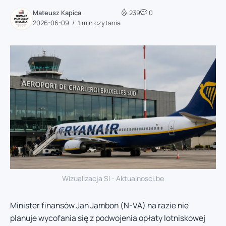
Mateusz Kapica
239
0
2026-06-09
1 min czytania
Wizualizacja SI - Aktualnosci.be
Minister finansów Jan Jambon (N-VA) na razie nie
planuje wycofania się z podwojenia opłaty lotniskowej