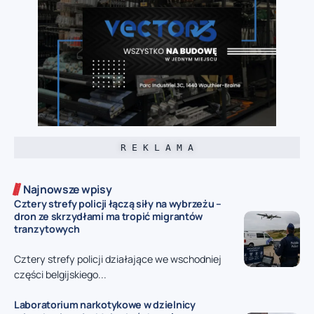
R E K L A M A
Najnowsze wpisy
Cztery strefy policji łączą siły na wybrzeżu –
dron ze skrzydłami ma tropić migrantów
tranzytowych
Cztery strefy policji działające we wschodniej
części belgijskiego...
Laboratorium narkotykowe w dzielnicy