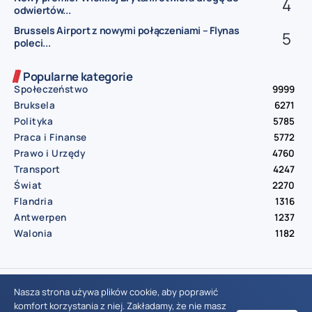
odwiertów...
Brussels Airport z nowymi połączeniami – Flynas
poleci...
Popularne kategorie
Społeczeństwo
9999
Bruksela
6271
Polityka
5785
Praca i Finanse
5772
Prawo i Urzędy
4760
Transport
4247
Świat
2270
Flandria
1316
Antwerpen
1237
Walonia
1182
© Aktualnosci.be – All Right Reserved 2016-2026
Nasza strona używa plików cookie, aby poprawić
komfort korzystania z niej. Zakładamy, że nie masz