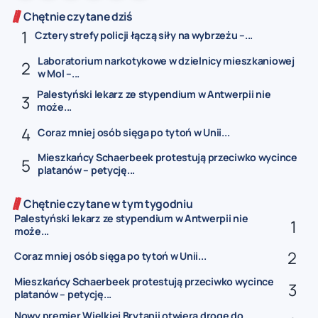
Chętnie czytane dziś
Cztery strefy policji łączą siły na wybrzeżu –...
Laboratorium narkotykowe w dzielnicy mieszkaniowej
w Mol –...
Palestyński lekarz ze stypendium w Antwerpii nie
może...
Coraz mniej osób sięga po tytoń w Unii...
Mieszkańcy Schaerbeek protestują przeciwko wycince
platanów – petycję...
Chętnie czytane w tym tygodniu
Palestyński lekarz ze stypendium w Antwerpii nie
może...
Coraz mniej osób sięga po tytoń w Unii...
Mieszkańcy Schaerbeek protestują przeciwko wycince
platanów – petycję...
Nowy premier Wielkiej Brytanii otwiera drogę do