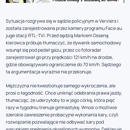
Sytuacja rozgrywa się w sądzie policyjnym w Verviers i
została zarejestrowana przez kamery programu Face au
juge stacji RTL-TVI. Przed sędzią Markiem Osseną
kierowca próbuje tłumaczyć, że dywanik samochodowy
wsunął się pod pedał gazu, przez co fotoradar
zarejestrował go przy prędkości 121 km/h na drodze,
gdzie obowiązywało ograniczenie do 70 km/h. Sędziego
ta argumentacja wyraźnie nie przekonuje.
Mężczyzna nie kwestionuje samego wykroczenia, ale
prosi o łagodność. Chce uniknąć odebrania prawa jazdy,
tłumacząc, że uderzyłoby to w jego córkę, która pięć
razy w tygodniu trenuje gimnastykę. Wnosi o możliwie
szerokie zawieszenie probacyjne wykonania kary, czyli
rozwiązanie pozwalające nie odbywać kary pod
warunkiem spełnienia określonych wymogów. Deklaruje,