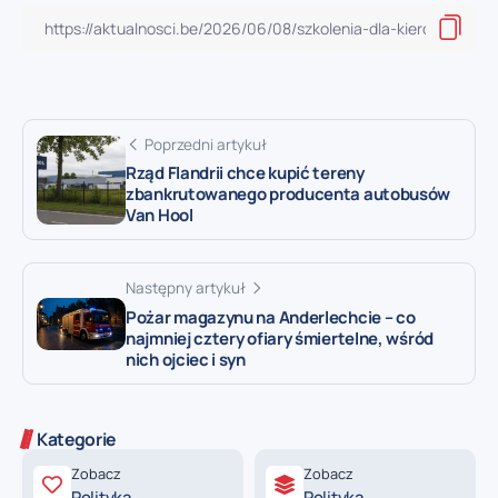
Poprzedni artykuł
Rząd Flandrii chce kupić tereny
zbankrutowanego producenta autobusów
Van Hool
Następny artykuł
Pożar magazynu na Anderlechcie – co
najmniej cztery ofiary śmiertelne, wśród
nich ojciec i syn
Kategorie
Zobacz
Zobacz
Polityka
Polityka