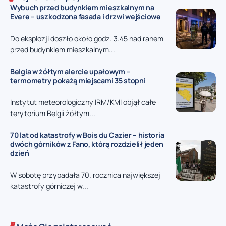
Wybuch przed budynkiem mieszkalnym na
Evere – uszkodzona fasada i drzwi wejściowe
Do eksplozji doszło około godz. 3.45 nad ranem
przed budynkiem mieszkalnym...
Belgia w żółtym alercie upałowym –
termometry pokażą miejscami 35 stopni
Instytut meteorologiczny IRM/KMI objął całe
terytorium Belgii żółtym...
70 lat od katastrofy w Bois du Cazier – historia
dwóch górników z Fano, którą rozdzielił jeden
dzień
W sobotę przypadała 70. rocznica największej
katastrofy górniczej w...