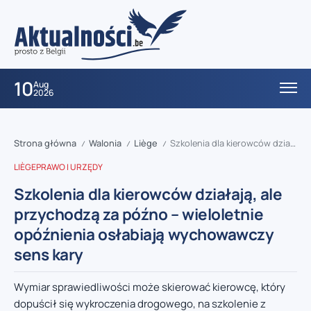
10
Aug
2026
Strona główna
Walonia
Liège
Szkolenia dla kierowców działają, ale przychodzą za późno – wieloletnie opóźnienia osłabiają wychowawczy sens kary
/
/
/
LIÈGE
PRAWO I URZĘDY
Szkolenia dla kierowców działają, ale
przychodzą za późno – wieloletnie
opóźnienia osłabiają wychowawczy
sens kary
Wymiar sprawiedliwości może skierować kierowcę, który
dopuścił się wykroczenia drogowego, na szkolenie z