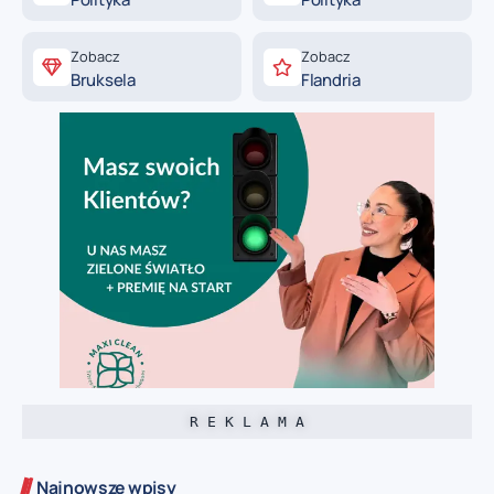
Zobacz
Zobacz
Bruksela
Flandria
R E K L A M A
Najnowsze wpisy