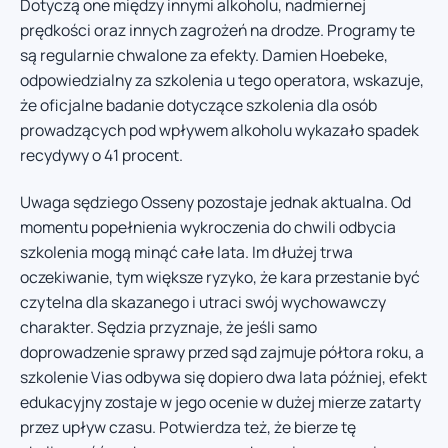
Dotyczą one między innymi alkoholu, nadmiernej
prędkości oraz innych zagrożeń na drodze. Programy te
są regularnie chwalone za efekty. Damien Hoebeke,
odpowiedzialny za szkolenia u tego operatora, wskazuje,
że oficjalne badanie dotyczące szkolenia dla osób
prowadzących pod wpływem alkoholu wykazało spadek
recydywy o 41 procent.
Uwaga sędziego Osseny pozostaje jednak aktualna. Od
momentu popełnienia wykroczenia do chwili odbycia
szkolenia mogą minąć całe lata. Im dłużej trwa
oczekiwanie, tym większe ryzyko, że kara przestanie być
czytelna dla skazanego i utraci swój wychowawczy
charakter. Sędzia przyznaje, że jeśli samo
doprowadzenie sprawy przed sąd zajmuje półtora roku, a
szkolenie Vias odbywa się dopiero dwa lata później, efekt
edukacyjny zostaje w jego ocenie w dużej mierze zatarty
przez upływ czasu. Potwierdza też, że bierze tę