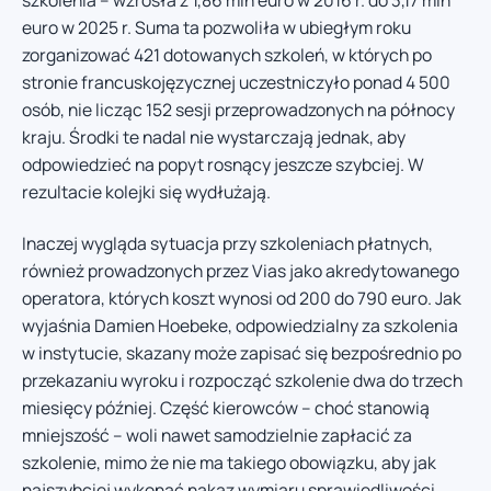
euro w 2025 r. Suma ta pozwoliła w ubiegłym roku
zorganizować 421 dotowanych szkoleń, w których po
stronie francuskojęzycznej uczestniczyło ponad 4 500
osób, nie licząc 152 sesji przeprowadzonych na północy
kraju. Środki te nadal nie wystarczają jednak, aby
odpowiedzieć na popyt rosnący jeszcze szybciej. W
rezultacie kolejki się wydłużają.
Inaczej wygląda sytuacja przy szkoleniach płatnych,
również prowadzonych przez Vias jako akredytowanego
operatora, których koszt wynosi od 200 do 790 euro. Jak
wyjaśnia Damien Hoebeke, odpowiedzialny za szkolenia
w instytucie, skazany może zapisać się bezpośrednio po
przekazaniu wyroku i rozpocząć szkolenie dwa do trzech
miesięcy później. Część kierowców – choć stanowią
mniejszość – woli nawet samodzielnie zapłacić za
szkolenie, mimo że nie ma takiego obowiązku, aby jak
najszybciej wykonać nakaz wymiaru sprawiedliwości.