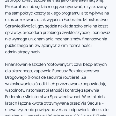
zaproponować szkolenie Vias jako karę alternatywną.
Prokuratura lub sędzia mogą zdecydować, czy skazany
ma sam pokryć koszty takiego programu, a to wpływa na
czas oczekiwania. Jak wyjaśnia Federalne Ministerstwo
Sprawiedliwości, gdy sędzia nakłada szkolenie na koszt
sprawcy, procedura przebiega zwykle szybciej, ponieważ
nie wymaga uruchamiania mechanizmów finansowania
publicznego ani związanych z nimi formalności
administracyjnych.
Finansowanie szkoleń “dotowanych”, czyli bezpłatnych
dla skazanego, zapewnia Fundusz Bezpieczeństwa
Drogowego (Fonds de sécurité routière). Za
wnioskowanie o środki i ich przyznawanie odpowiadają
wspólnoty, natomiast płatność i kontrolę zapewnia
Federalne Ministerstwo Sprawiedliwości. W ostatnich
latach łączna kwota otrzymywana przez Via Secura –
stowarzyszenie powiązane z Vias i odpowiedzialne za te
szkolenia – wzrosła z 1,86 mln euro w 2016 r. do 3,17 mln