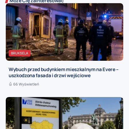
Może Cię zainteresować
BRUKSELA
Wybuch przed budynkiem mieszkalnym na Evere –
uszkodzona fasada i drzwi wejściowe
66 Wyświetleń