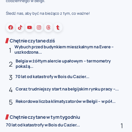
codziennego w Belgii.
Śledź nas, aby być na bieżąco z tym, co ważne!
Chętnie czytane dziś
Wybuch przed budynkiem mieszkalnym na Evere –
uszkodzona...
Belgia w żółtym alercie upałowym – termometry
pokażą...
70 lat od katastrofy w Bois du Cazier...
Coraz trudniejszy start na belgijskim rynku pracy –...
Rekordowa liczba klimatyzatorów w Belgii – w pół...
Chętnie czytane w tym tygodniu
70 lat od katastrofy w Bois du Cazier...