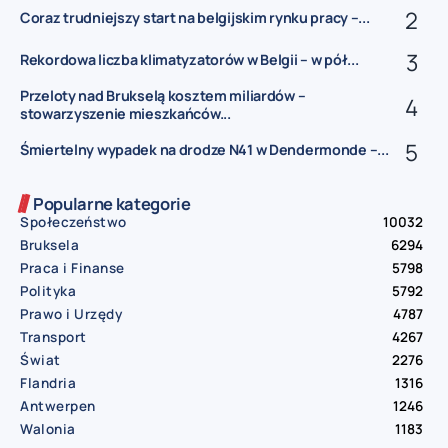
Coraz trudniejszy start na belgijskim rynku pracy –...
Rekordowa liczba klimatyzatorów w Belgii – w pół...
Przeloty nad Brukselą kosztem miliardów –
stowarzyszenie mieszkańców...
Śmiertelny wypadek na drodze N41 w Dendermonde –...
Popularne kategorie
Społeczeństwo
10032
Bruksela
6294
Praca i Finanse
5798
Polityka
5792
Prawo i Urzędy
4787
Transport
4267
Świat
2276
Flandria
1316
Antwerpen
1246
Walonia
1183