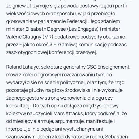
że gniew utrzymuje się z powodu postawy rządu i partii
większościowych oraz sposobu, w jaki przebiegło
głosowanie w parlamencie Federacji. Jego zdaniem
minister Elisabeth Degryse (Les Engagés) i minister
Valérie Glatigny (MR) dodatkowo podsyciły oburzenie
przez – jak to określił – kłamliwą komunikację podczas
zeszłotygodniowej konferencji prasowej.
Roland Lahaye, sekretarz generalny CSC Enseignement,
mówi z kolei o ogromnym rozczarowaniu tym, co
wydarzyło się na scenie politycznej, oraz tym, że rząd
pozostaje głuchy na głosy środowiska i nie wykonuje
żadnego gestu w stronę wznowienia dialogu czy
konsultacji. Do tych opinii dołącza międzysieciowy
kolektyw nauczycieli Mars Attacks, który podkreśla, że
od miesięcy alarmuje, argumentuje, manifestuje i
interpeluje, nie będąc ani wysłuchanym, ani
szanowanym. Jeden z koordynatorów ruchu, Sébastien