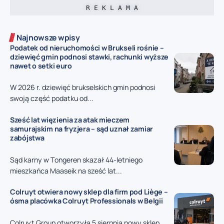
R E K L A M A
Najnowsze wpisy
Podatek od nieruchomości w Brukseli rośnie –
dziewięć gmin podnosi stawki, rachunki wyższe
nawet o setki euro
W 2026 r. dziewięć brukselskich gmin podnosi
swoją część podatku od...
Sześć lat więzienia za atak mieczem
samurajskim na fryzjera – sąd uznał zamiar
zabójstwa
Sąd karny w Tongeren skazał 44-letniego
mieszkańca Maaseik na sześć lat...
Colruyt otwiera nowy sklep dla firm pod Liège –
ósma placówka Colruyt Professionals w Belgii
Colruyt Group otworzyła 5 sierpnia nowy sklep