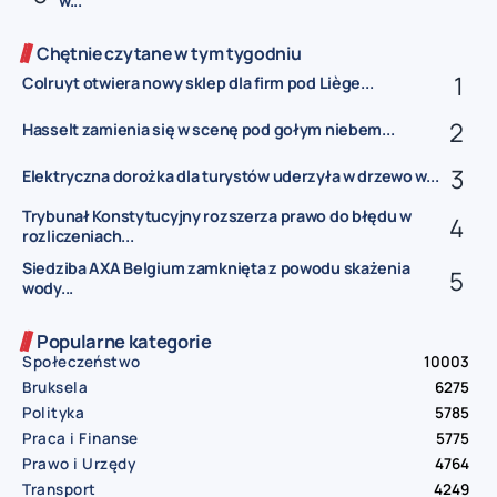
w...
Chętnie czytane w tym tygodniu
Colruyt otwiera nowy sklep dla firm pod Liège...
Hasselt zamienia się w scenę pod gołym niebem...
Elektryczna dorożka dla turystów uderzyła w drzewo w...
Trybunał Konstytucyjny rozszerza prawo do błędu w
rozliczeniach...
Siedziba AXA Belgium zamknięta z powodu skażenia
wody...
Popularne kategorie
Społeczeństwo
10003
Bruksela
6275
Polityka
5785
Praca i Finanse
5775
Prawo i Urzędy
4764
Transport
4249