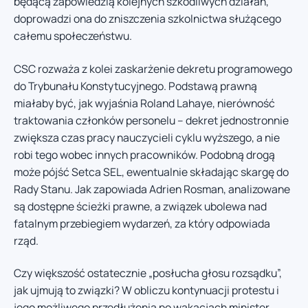
będącą zapowiedzią kolejnych szkodliwych działań,
doprowadzi ona do zniszczenia szkolnictwa służącego
całemu społeczeństwu.
CSC rozważa z kolei zaskarżenie dekretu programowego
do Trybunału Konstytucyjnego. Podstawą prawną
miałaby być, jak wyjaśnia Roland Lahaye, nierówność
traktowania członków personelu – dekret jednostronnie
zwiększa czas pracy nauczycieli cyklu wyższego, a nie
robi tego wobec innych pracowników. Podobną drogą
może pójść Setca SEL, ewentualnie składając skargę do
Rady Stanu. Jak zapowiada Adrien Rosman, analizowane
są dostępne ścieżki prawne, a związek ubolewa nad
fatalnym przebiegiem wydarzeń, za który odpowiada
rząd.
Czy większość ostatecznie „posłucha głosu rozsądku”,
jak ujmują to związki? W obliczu kontynuacji protestu i
jego możliwego przedłużenia po wakacjach minister