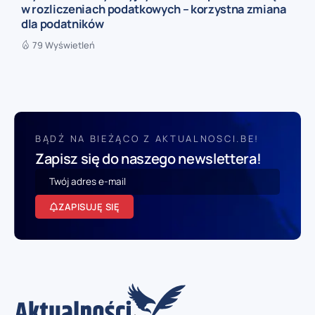
w rozliczeniach podatkowych – korzystna zmiana
dla podatników
79 Wyświetleń
BĄDŹ NA BIEŻĄCO Z AKTUALNOSCI.BE!
Zapisz się do naszego newslettera!
ZAPISUJĘ SIĘ