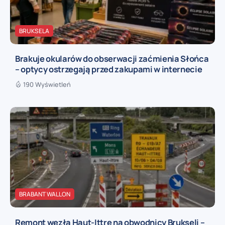
BRUKSELA
Brakuje okularów do obserwacji zaćmienia Słońca
– optycy ostrzegają przed zakupami w internecie
190 Wyświetleń
BRABANT WALLON
Remont węzła Haut-Ittre na obwodnicy Brukseli –