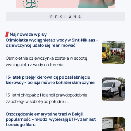
R E K L A M A
Najnowsze wpisy
Ośmiolatka wyciągnięta z wody w Sint-Niklaas –
dziewczynkę udało się reanimować
Ośmioletnia dziewczynka została w sobotę
wyciągnięta z wody na terenie...
15-latek przejął kierownicę po zasłabnięciu
kierowcy – policja mówi o bohaterskim czynie
15-letni chłopak z Holandii prawdopodobnie
zapobiegł w sobotę po południu...
Oszczędzanie emerytalne traci w Belgii
popularność – młodzi wybierają ETF-y zamiast
trzeciego filaru