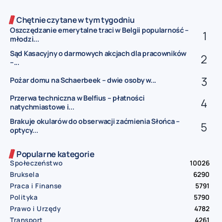
Chętnie czytane w tym tygodniu
Oszczędzanie emerytalne traci w Belgii popularność –
młodzi...
Sąd Kasacyjny o darmowych akcjach dla pracowników
–...
Pożar domu na Schaerbeek – dwie osoby w...
Przerwa techniczna w Belfius – płatności
natychmiastowe i...
Brakuje okularów do obserwacji zaćmienia Słońca –
optycy...
Popularne kategorie
Społeczeństwo
10026
Bruksela
6290
Praca i Finanse
5791
Polityka
5790
Prawo i Urzędy
4782
Transport
4261