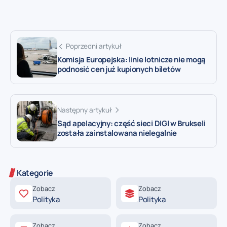
Poprzedni artykuł
Komisja Europejska: linie lotnicze nie mogą
podnosić cen już kupionych biletów
Następny artykuł
Sąd apelacyjny: część sieci DIGI w Brukseli
została zainstalowana nielegalnie
Kategorie
Zobacz
Zobacz
Polityka
Polityka
Zobacz
Zobacz