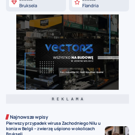
Bruksela
Flandria
R E K L A M A
Najnowsze wpisy
Pierwszy przypadek wirusa Zachodniego Nilu u
konia w Belgii – zwierzę uśpiono w okolicach
Brukseli