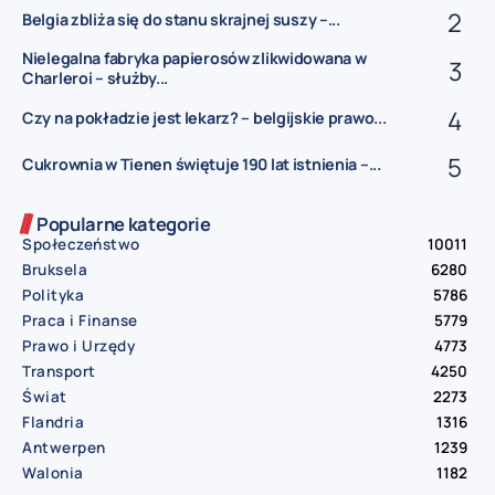
Belgia zbliża się do stanu skrajnej suszy –...
Nielegalna fabryka papierosów zlikwidowana w
Charleroi – służby...
Czy na pokładzie jest lekarz? – belgijskie prawo...
Cukrownia w Tienen świętuje 190 lat istnienia –...
Popularne kategorie
Społeczeństwo
10011
Bruksela
6280
Polityka
5786
Praca i Finanse
5779
Prawo i Urzędy
4773
Transport
4250
Świat
2273
Flandria
1316
Antwerpen
1239
Walonia
1182