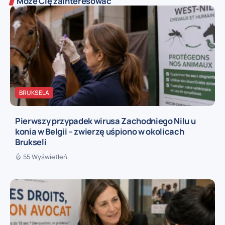
Może Cię zainteresować
BRUKSELA
Pierwszy przypadek wirusa Zachodniego Nilu u
konia w Belgii – zwierzę uśpiono w okolicach
Brukseli
55 Wyświetleń