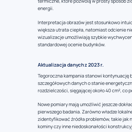
termiczne, które pozwolą w prosty sposób zi
energii.
Interpretacja obrazów jest stosunkowo intui
większa utrata ciepła, natomiast odcienie ni
wizualizacje umożliwiają szybkie wychwycen
standardowej ocenie budynków.
Aktualizacja danych z 2023 r.
Tegoroczna kampania stanowi kontynuację b
szczegółowych danych o stanie energetycz
rozdzielczości, sięgającej około 40 cm², co 
Nowe pomiary mają umożliwić jeszcze dokładn
pierwszego badania. Zarówno władze lokalne,
zidentyfikować źródła problemów, takie jak 
kominy czy inne niedoskonałości konstrukc