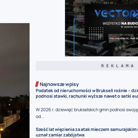
R E K L A M A
Najnowsze wpisy
Podatek od nieruchomości w Brukseli rośnie – dz
podnosi stawki, rachunki wyższe nawet o setki eu
W 2026 r. dziewięć brukselskich gmin podnosi swoj
od...
Sześć lat więzienia za atak mieczem samurajskim n
uznał zamiar zabójstwa