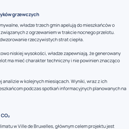
awyków grzewczych
wnywalne, władze trzech gmin apelują do mieszkańców o
związanych z ogrzewaniem w trakcie nocnego przelotu.
odwzorowanie rzeczywistych strat ciepła.
kowo niskiej wysokości, władze zapewniają, że generowany
zelot ma mieć charakter techniczny i nie powinien znacząco
nalizie w kolejnych miesiącach. Wyniki, wraz z ich
mieszkańcom podczas spotkań informacyjnych planowanych na
i CO₂
limatu w Ville de Bruxelles, głównym celem projektu jest