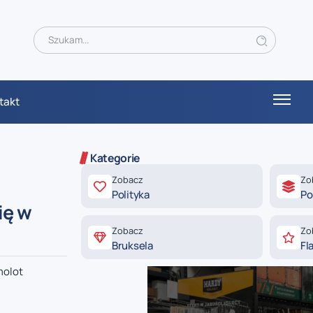
takt
Kategorie
Zobacz
Zo
Polityka
Po
ię w
Zobacz
Zo
Bruksela
Fl
molot