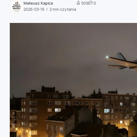
Mateusz Kapica
509
0
zaobserwuj nas
2026-03-19
2 min czytania
zaobserwuj nas
zaobserwuj nas
zaobserwuj nas