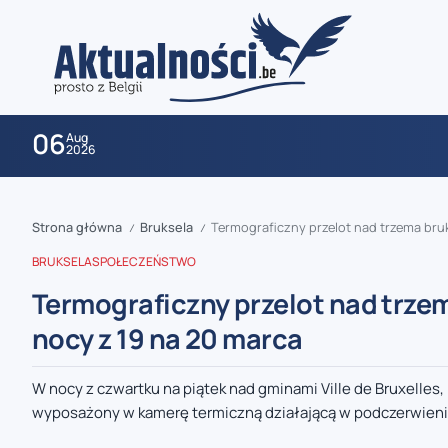
06
Aug
2026
Strona główna
Bruksela
Termograficzny przelot nad trzema bru
/
/
BRUKSELA
SPOŁECZEŃSTWO
Termograficzny przelot nad trze
nocy z 19 na 20 marca
zaobserwuj nas
W nocy z czwartku na piątek nad gminami Ville de Bruxelle
wyposażony w kamerę termiczną działającą w podczerwieni.
zaobserwuj nas