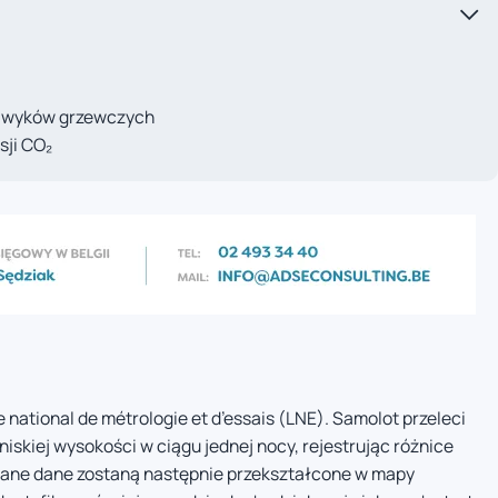
nawyków grzewczych
sji CO₂
 national de métrologie et d’essais (LNE). Samolot przeleci
kiej wysokości w ciągu jednej nocy, rejestrując różnice
ane dane zostaną następnie przekształcone w mapy