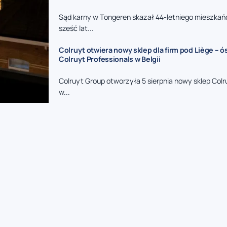
Sąd karny w Tongeren skazał 44-letniego mieszkań
sześć lat...
Colruyt otwiera nowy sklep dla firm pod Liège – 
Colruyt Professionals w Belgii
Colruyt Group otworzyła 5 sierpnia nowy sklep Colr
w...