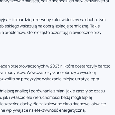
dentyfikować miejsca, gdzie dochodzi do największych strat
cyjna – im bardziej czerwony kolor widoczny na dachu, tym
ebieskiego wskazują na dobrą izolację termiczną. Takie
ie problemów, które często pozostają niewidoczne przy
adań przeprowadzonych w 2023 r., które dostarczyły bardzo
nym budynków. Wówczas uzyskano obrazy o wysokiej
pozwoliło na precyzyjne wskazanie miejsc utraty ciepła.
iejszą analizę i porównanie zmian, jakie zaszły od czasu
 jak i właściciele nieruchomości będą mogli lepiej
nieszczelne dachy, źle zaizolowane okna dachowe, otwarte
yjne wpływające na efektywność energetyczną.