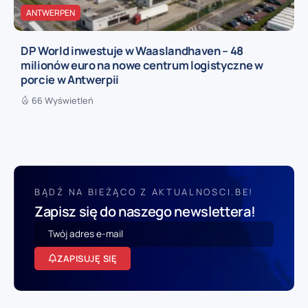
ANTWERPEN
DP World inwestuje w Waaslandhaven – 48
milionów euro na nowe centrum logistyczne w
porcie w Antwerpii
66 Wyświetleń
BĄDŹ NA BIEŻĄCO Z AKTUALNOSCI.BE!
Zapisz się do naszego newslettera!
ZAPISUJĘ SIĘ