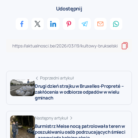
Udostępnij
Poprzedni artykuł
Drugi dzień strajku w Bruxelles-Propreté –
zakłócenia w odbiorze odpadów w wielu
gminach
Następny artykuł
Burmistrz Meise nocą patrolowała teren w
poszukiwaniu osób podrzucających śmieci
– zapowiada kolejne akcje