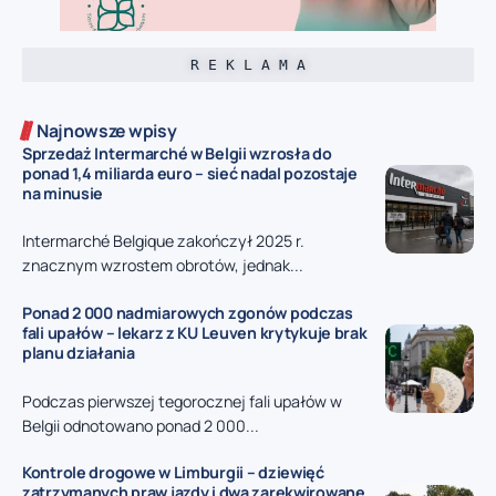
R E K L A M A
Najnowsze wpisy
Sprzedaż Intermarché w Belgii wzrosła do
ponad 1,4 miliarda euro – sieć nadal pozostaje
na minusie
Intermarché Belgique zakończył 2025 r.
znacznym wzrostem obrotów, jednak...
Ponad 2 000 nadmiarowych zgonów podczas
fali upałów – lekarz z KU Leuven krytykuje brak
planu działania
Podczas pierwszej tegorocznej fali upałów w
Belgii odnotowano ponad 2 000...
Kontrole drogowe w Limburgii – dziewięć
zatrzymanych praw jazdy i dwa zarekwirowane