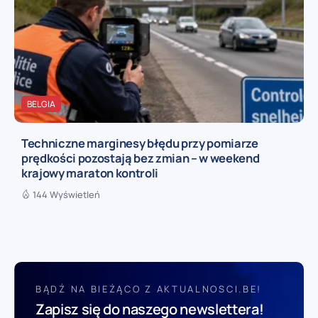
BELGIA
Techniczne marginesy błędu przy pomiarze
prędkości pozostają bez zmian – w weekend
krajowy maraton kontroli
144 Wyświetleń
BĄDŹ NA BIEŻĄCO Z AKTUALNOSCI.BE!
Zapisz się do naszego newslettera!