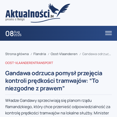
08
Aug
2026
Strona główna
Flandria
Oost-Vlaanderen
Gandawa odrzuca pomysł przejęcia kontroli prędkości tramwajów: “To niezgodne z prawem”
/
/
/
OOST-VLAANDEREN
TRANSPORT
Gandawa odrzuca pomysł przejęcia
kontroli prędkości tramwajów: “To
niezgodne z prawem”
Władze Gandawy sprzeciwiają się planom rządu
flamandzkiego, który chce przenieść odpowiedzialność za
kontrolę prędkości tramwajów na lokalne służby. Minister