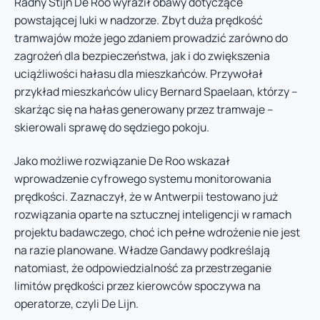
Radny Stijn De Roo wyraził obawy dotyczące
powstającej luki w nadzorze. Zbyt duża prędkość
tramwajów może jego zdaniem prowadzić zarówno do
zagrożeń dla bezpieczeństwa, jak i do zwiększenia
uciążliwości hałasu dla mieszkańców. Przywołał
przykład mieszkańców ulicy Bernard Spaelaan, którzy –
skarżąc się na hałas generowany przez tramwaje –
skierowali sprawę do sędziego pokoju.
Jako możliwe rozwiązanie De Roo wskazał
wprowadzenie cyfrowego systemu monitorowania
prędkości. Zaznaczył, że w Antwerpii testowano już
rozwiązania oparte na sztucznej inteligencji w ramach
projektu badawczego, choć ich pełne wdrożenie nie jest
na razie planowane. Władze Gandawy podkreślają
natomiast, że odpowiedzialność za przestrzeganie
limitów prędkości przez kierowców spoczywa na
operatorze, czyli De Lijn.