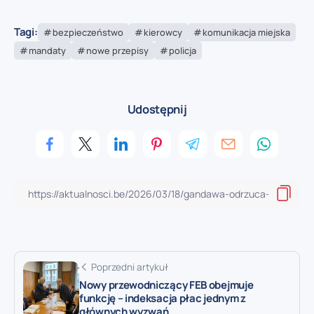
Tagi:
bezpieczeństwo
kierowcy
komunikacja miejska
mandaty
nowe przepisy
policja
Udostępnij
Poprzedni artykuł
Nowy przewodniczący FEB obejmuje
funkcję – indeksacja płac jednym z
głównych wyzwań