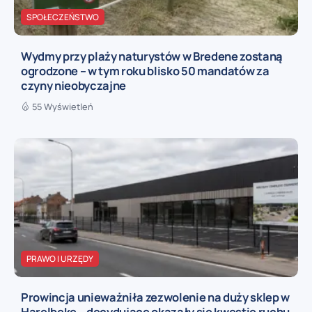
SPOŁECZEŃSTWO
Wydmy przy plaży naturystów w Bredene zostaną
ogrodzone – w tym roku blisko 50 mandatów za
czyny nieobyczajne
55 Wyświetleń
PRAWO I URZĘDY
Prowincja unieważniła zezwolenie na duży sklep w
Harelbeke – decydujące okazały się kwestie ruchu