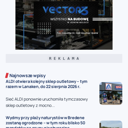
R E K L A M A
Najnowsze wpisy
ALDI otwiera kolejny sklep outletowy – tym
razem w Lanaken, do 22 sierpnia 2026 r.
Sieć ALDI ponownie uruchomiła tymczasowy
sklep outletowy z mocno...
Wydmy przy plaży naturystów w Bredene
zostaną ogrodzone – w tym roku blisko 50
mandatów za czyny nieobyczajne