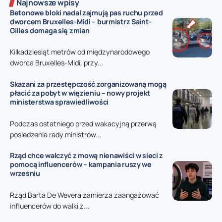
Najnowsze wpisy
Betonowe bloki nadal zajmują pas ruchu przed
dworcem Bruxelles-Midi – burmistrz Saint-
Gilles domaga się zmian
Kilkadziesiąt metrów od międzynarodowego
dworca Bruxelles-Midi, przy...
Skazani za przestępczość zorganizowaną mogą
płacić za pobyt w więzieniu – nowy projekt
ministerstwa sprawiedliwości
Podczas ostatniego przed wakacyjną przerwą
posiedzenia rady ministrów...
Rząd chce walczyć z mową nienawiści w sieci z
pomocą influencerów – kampania ruszy we
wrześniu
Rząd Barta De Wevera zamierza zaangażować
influencerów do walki z...