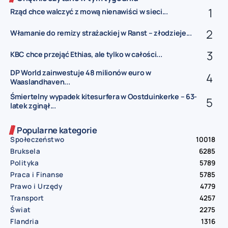
Rząd chce walczyć z mową nienawiści w sieci...
Włamanie do remizy strażackiej w Ranst – złodzieje...
KBC chce przejąć Ethias, ale tylko w całości...
DP World zainwestuje 48 milionów euro w
Waaslandhaven...
Śmiertelny wypadek kitesurfera w Oostduinkerke – 63-
latek zginął...
Popularne kategorie
Społeczeństwo
10018
Bruksela
6285
Polityka
5789
Praca i Finanse
5785
Prawo i Urzędy
4779
Transport
4257
Świat
2275
Flandria
1316