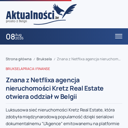
08
Aug
2026
Strona główna
Bruksela
Znana z Netflixa agencja nieruchomości Kretz Real Estate otwiera oddział w Belgii
/
/
BRUKSELA
PRACA I FINANSE
Znana z Netflixa agencja
nieruchomości Kretz Real Estate
otwiera oddział w Belgii
Luksusowa sieć nieruchomości Kretz Real Estate, która
zdobyła międzynarodową popularność dzięki serialowi
dokumentalnemu “L’Agence” emitowanemu na platformie