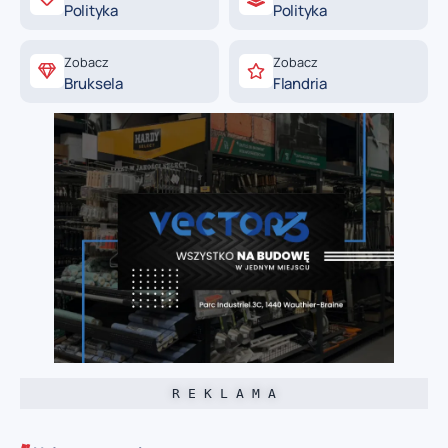
Polityka
Polityka
Zobacz
Zobacz
Bruksela
Flandria
R E K L A M A