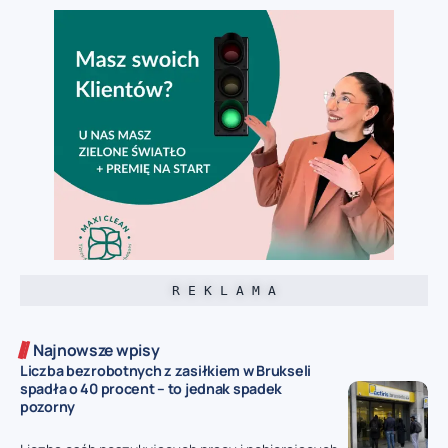
R E K L A M A
Najnowsze wpisy
Liczba bezrobotnych z zasiłkiem w Brukseli
spadła o 40 procent – to jednak spadek
pozorny