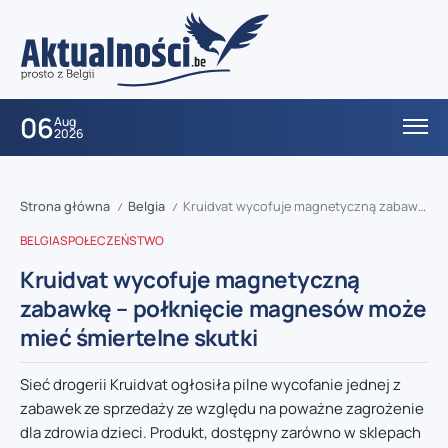
06
Aug
2026
Strona główna
Belgia
Kruidvat wycofuje magnetyczną zabawkę – połknięcie magnesów może mieć śmiertelne skutki
/
/
BELGIA
SPOŁECZEŃSTWO
Kruidvat wycofuje magnetyczną
zabawkę – połknięcie magnesów może
mieć śmiertelne skutki
Sieć drogerii Kruidvat ogłosiła pilne wycofanie jednej z
zabawek ze sprzedaży ze względu na poważne zagrożenie
dla zdrowia dzieci. Produkt, dostępny zarówno w sklepach