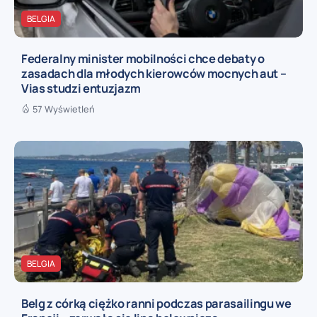
BELGIA
Federalny minister mobilności chce debaty o
zasadach dla młodych kierowców mocnych aut –
Vias studzi entuzjazm
57 Wyświetleń
BELGIA
Belg z córką ciężko ranni podczas parasailingu we