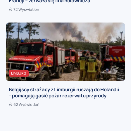
Francji – zerwała się lina holownicza
72 Wyświetleń
LIMBURG
Belgijscy strażacy z Limburgii ruszają do Holandii
– pomagają gasić pożar rezerwatu przyrody
62 Wyświetleń