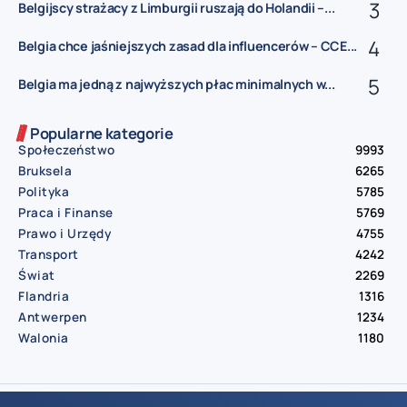
Belgijscy strażacy z Limburgii ruszają do Holandii –...
Belgia chce jaśniejszych zasad dla influencerów – CCE...
Belgia ma jedną z najwyższych płac minimalnych w...
Popularne kategorie
Społeczeństwo
9993
Bruksela
6265
Polityka
5785
Praca i Finanse
5769
Prawo i Urzędy
4755
Transport
4242
Świat
2269
Flandria
1316
Antwerpen
1234
Walonia
1180