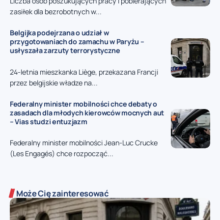
Liczba osób poszukujących pracy i pobierających
zasiłek dla bezrobotnych w...
Belgijka podejrzana o udział w
przygotowaniach do zamachu w Paryżu –
usłyszała zarzuty terrorystyczne
24-letnia mieszkanka Liège, przekazana Francji
przez belgijskie władze na...
Federalny minister mobilności chce debaty o
zasadach dla młodych kierowców mocnych aut
– Vias studzi entuzjazm
Federalny minister mobilności Jean-Luc Crucke
(Les Engagés) chce rozpocząć...
Może Cię zainteresować