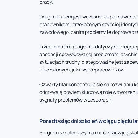
pracy.
Drugim filarem jest wczesne rozpoznawanie
pracownikom i przełożonym szybciej identyf
zawodowego, zanim problemy te doprowadzą 
Trzeci element programu dotyczy reintegracj
absencji spowodowanej problemami psychic
sytuacjach trudny, dlatego ważne jest zape
przełożonych, jak i współpracowników.
Czwarty filar koncentruje się na rozwijaniu 
odgrywają bowiem kluczową rolę w tworzeni
sygnały problemów w zespołach.
Ponad tysiąc dni szkoleń w ciągu pięciu la
Program szkoleniowy ma mieć znaczącą skalę.