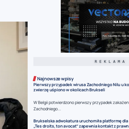
R E K L A M A
Najnowsze wpisy
Pierwszy przypadek wirusa Zachodniego Nilu u kon
zwierzę uśpiono w okolicach Brukseli
W Belgii potwierdzono pierwszy przypadek zakażen
Zachodniego...
Brukselska adwokatura uruchomiła platformę dla 
„Tes droits, ton avocat” zapewnia kontakt z praw