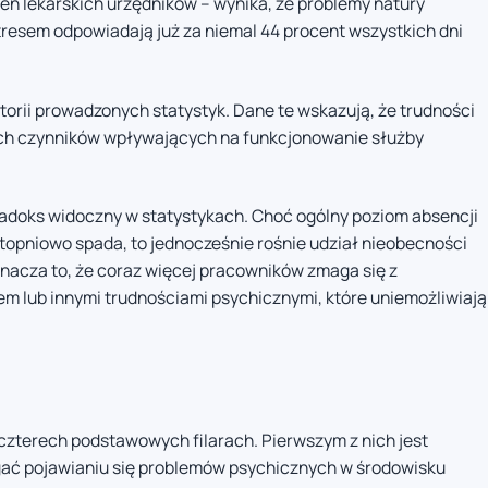
ień lekarskich urzędników – wynika, że problemy natury
tresem odpowiadają już za niemal 44 procent wszystkich dni
torii prowadzonych statystyk. Dane te wskazują, że trudności
zych czynników wpływających na funkcjonowanie służby
adoks widoczny w statystykach. Choć ogólny poziom absencji
opniowo spada, to jednocześnie rośnie udział nieobecności
acza to, że coraz więcej pracowników zmaga się z
 lub innymi trudnościami psychicznymi, które uniemożliwiają
czterech podstawowych filarach. Pierwszym z nich jest
egać pojawianiu się problemów psychicznych w środowisku