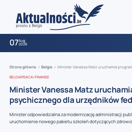
07
Aug
2026
Strona główna
Belgia
Minister Vanessa Matz uruchamia program
/
/
BELGIA
PRACA I FINANSE
Minister Vanessa Matz uruchamia
psychicznego dla urzędników fe
zaobserwuj nas
Minister odpowiedzialna za modernizację administracji publi
uruchomienie nowego pakietu szkoleń dotyczących zdrowia.
zaobserwuj nas