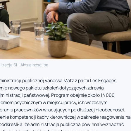
lizacja SI - Aktualnosci.be
inistracji publicznej Vanessa Matz z partii Les Engagés
ienie nowego pakietu szkoleń dotyczących zdrowia
ministracji państwowej. Program obejmie około 14 000
blemom psychicznym w miejscu pracy, ich wczesnym
eraniu pracowników wracających po dłuższej nieobecności.
zenie kompetencji kadry kierowniczej w zakresie reagowania na
podkreśliła, że administracja publiczna powinna wyznaczać