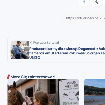
Poprzedni artykuł
Producent karmy dla zwierząt Degomeat z Aal
flamandzkim Starterem Roku według organizac
UNIZO
Może Cię zainteresować