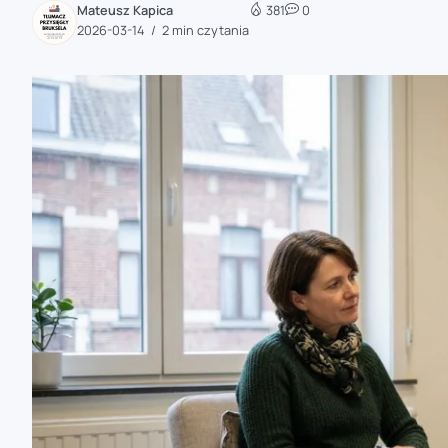
Mateusz Kapica
381
0
zaobserwuj nas
2026-03-14
2 min czytania
zaobserwuj nas
zaobserwuj nas
zaobserwuj nas