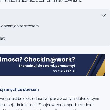
eśli chodzi o dbałość o dobrostan pracowników.
związanych ze stresem
lat
wiązanych ze stresem
wego jest bezpośrednio związana z danymi dotyczącymi
ralnej administracji. Z najnowszego raportu Medex –