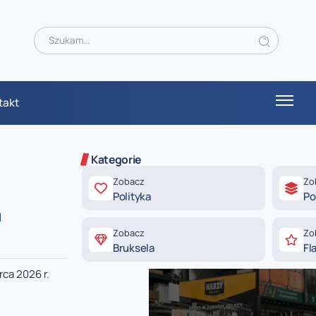
takt
Kategorie
Zobacz
Zo
Polityka
Po
a
Zobacz
Zo
Bruksela
Fl
ca 2026 r.