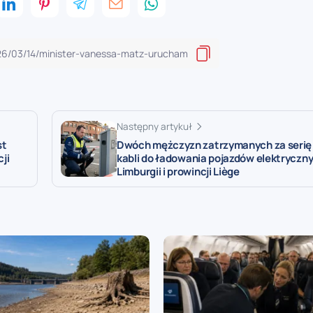
Następny artykuł
st
Dwóch mężczyzn zatrzymanych za serię 
ji
kabli do ładowania pojazdów elektryczn
Limburgii i prowincji Liège