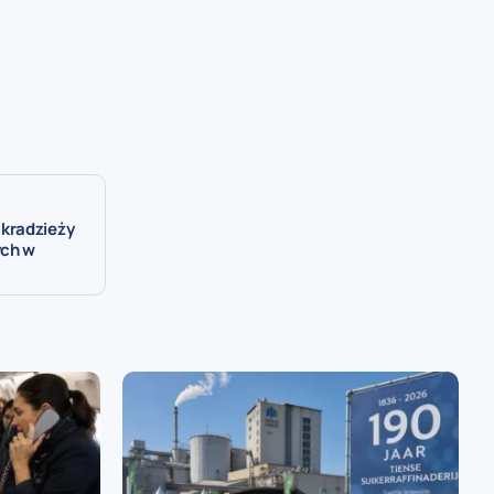
kradzieży
ych w