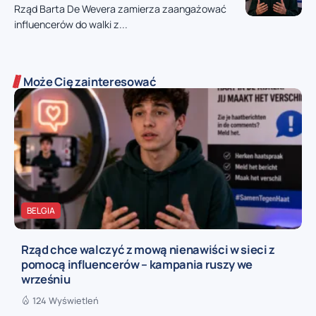
Rząd Barta De Wevera zamierza zaangażować
influencerów do walki z...
Może Cię zainteresować
BELGIA
Rząd chce walczyć z mową nienawiści w sieci z
pomocą influencerów – kampania ruszy we
wrześniu
124 Wyświetleń