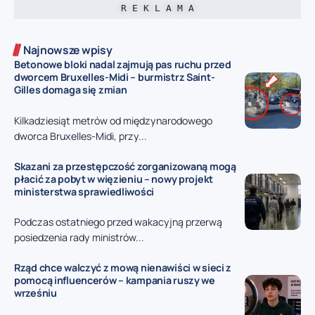
R E K L A M A
Najnowsze wpisy
Betonowe bloki nadal zajmują pas ruchu przed
dworcem Bruxelles-Midi – burmistrz Saint-
Gilles domaga się zmian
Kilkadziesiąt metrów od międzynarodowego
dworca Bruxelles-Midi, przy...
Skazani za przestępczość zorganizowaną mogą
płacić za pobyt w więzieniu – nowy projekt
ministerstwa sprawiedliwości
Podczas ostatniego przed wakacyjną przerwą
posiedzenia rady ministrów...
Rząd chce walczyć z mową nienawiści w sieci z
pomocą influencerów – kampania ruszy we
wrześniu