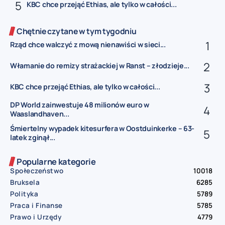
KBC chce przejąć Ethias, ale tylko w całości...
Chętnie czytane w tym tygodniu
Rząd chce walczyć z mową nienawiści w sieci...
Włamanie do remizy strażackiej w Ranst – złodzieje...
KBC chce przejąć Ethias, ale tylko w całości...
DP World zainwestuje 48 milionów euro w
Waaslandhaven...
Śmiertelny wypadek kitesurfera w Oostduinkerke – 63-
latek zginął...
Popularne kategorie
Społeczeństwo
10018
Bruksela
6285
Polityka
5789
Praca i Finanse
5785
Prawo i Urzędy
4779