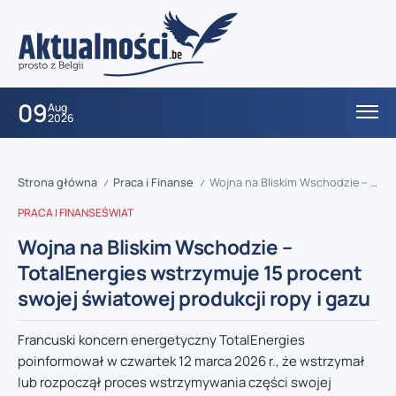
09
Aug
2026
Strona główna
Praca i Finanse
Wojna na Bliskim Wschodzie – TotalEnergies wstrzymuje 15 procent swojej światowej produkcji ropy i gazu
/
/
PRACA I FINANSE
ŚWIAT
Wojna na Bliskim Wschodzie –
TotalEnergies wstrzymuje 15 procent
swojej światowej produkcji ropy i gazu
Francuski koncern energetyczny TotalEnergies
poinformował w czwartek 12 marca 2026 r., że wstrzymał
lub rozpoczął proces wstrzymywania części swojej