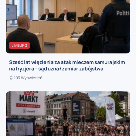
LIMBURG
Sześć lat więzienia za atak mieczem samurajskim
na fryzjera – sąd uznał zamiar zabójstwa
103 Wyświetleń