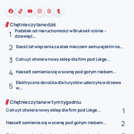
Chętnie czytane dziś
Podatek od nieruchomości w Brukseli rośnie –
dziewięć...
Sześć lat więzienia za atak mieczem samurajskim na...
Colruyt otwiera nowy sklep dla firm pod Liège...
Hasselt zamienia się w scenę pod gołym niebem...
Elektryczna dorożka dla turystów uderzyła w drzewo
w...
Chętnie czytane w tym tygodniu
Colruyt otwiera nowy sklep dla firm pod Liège...
Hasselt zamienia się w scenę pod gołym niebem...