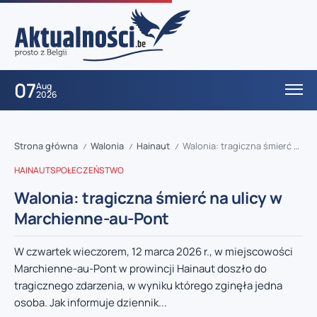
07
Aug
2026
Strona główna
Walonia
Hainaut
Walonia: tragiczna śmierć na ulicy w Marchienne-au-Pont
/
/
/
HAINAUT
SPOŁECZEŃSTWO
Walonia: tragiczna śmierć na ulicy w
Marchienne-au-Pont
W czwartek wieczorem, 12 marca 2026 r., w miejscowości
Marchienne-au-Pont w prowincji Hainaut doszło do
tragicznego zdarzenia, w wyniku którego zginęła jedna
osoba. Jak informuje dziennik...