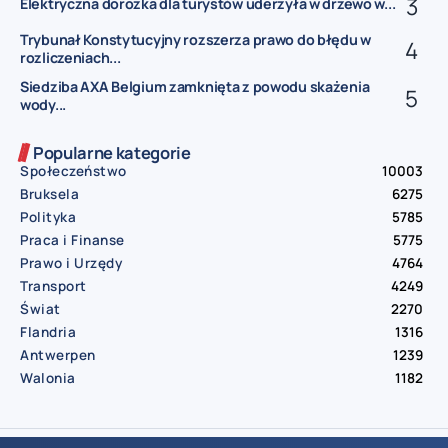
Elektryczna dorożka dla turystów uderzyła w drzewo w...
Trybunał Konstytucyjny rozszerza prawo do błędu w
rozliczeniach...
Siedziba AXA Belgium zamknięta z powodu skażenia
wody...
Popularne kategorie
Społeczeństwo
10003
Bruksela
6275
Polityka
5785
Praca i Finanse
5775
Prawo i Urzędy
4764
Transport
4249
Świat
2270
Flandria
1316
Antwerpen
1239
Walonia
1182