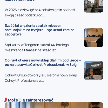
W 2026 r. dziewięć brukselskich gmin podnosi
swoją część podatku od...
Sześć lat więzienia za atak mieczem
samurajskim na fryzjera – sąd uznał zamiar
zabójstwa
Sąd karny w Tongeren skazał 44-letniego
mieszkańca Maaseik na sześć lat...
Colruyt otwiera nowy sklep dla firm pod Liège –
ósma placówka Colruyt Professionals w Belgii
Colruyt Group otworzyła 5 sierpnia nowy sklep
Colruyt Professionals w...
Może Cię zainteresować