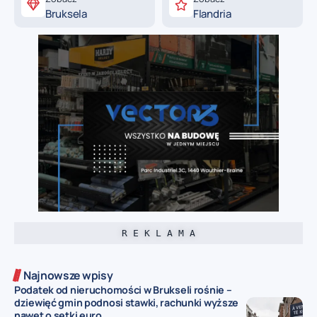
Bruksela
Flandria
R E K L A M A
Najnowsze wpisy
Podatek od nieruchomości w Brukseli rośnie –
dziewięć gmin podnosi stawki, rachunki wyższe
nawet o setki euro