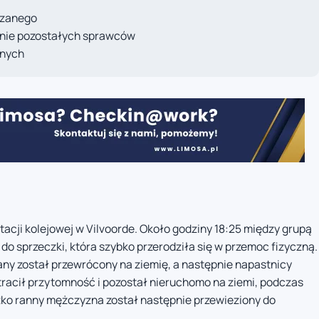
rzanego
anie pozostałych sprawców
anych
tacji kolejowej w Vilvoorde. Około godziny 18:25 między grupą
o sprzeczki, która szybko przerodziła się w przemoc fizyczną.
ny został przewrócony na ziemię, a następnie napastnicy
stracił przytomność i pozostał nieruchomo na ziemi, podczas
ężko ranny mężczyzna został następnie przewieziony do