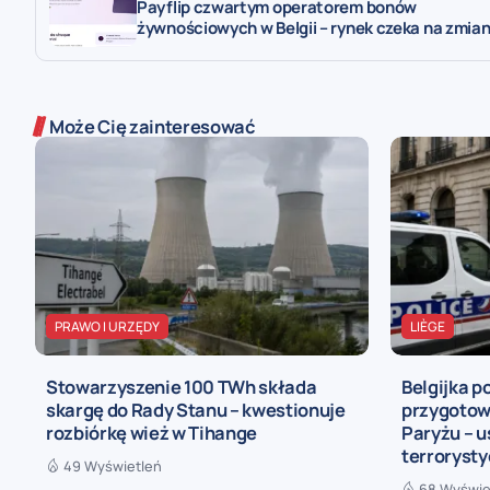
Payflip czwartym operatorem bonów
żywnościowych w Belgii – rynek czeka na zmia
Może Cię zainteresować
PRAWO I URZĘDY
LIÈGE
Stowarzyszenie 100 TWh składa
Belgijka p
skargę do Rady Stanu – kwestionuje
przygotow
rozbiórkę wież w Tihange
Paryżu – u
terroryst
49 Wyświetleń
68 Wyświe