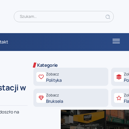
takt
Kategorie
Zobacz
Zo
Polityka
Po
stacji w
Zobacz
Zo
Bruksela
Fl
 doszło na