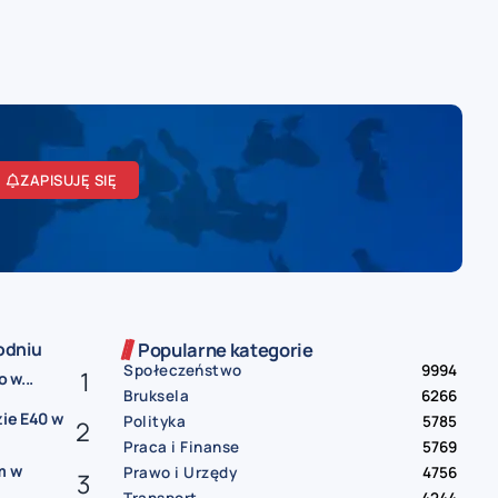
ZAPISUJĘ SIĘ
odniu
Popularne kategorie
Społeczeństwo
9994
 w...
Bruksela
6266
zie E40 w
Polityka
5785
Praca i Finanse
5769
m w
Prawo i Urzędy
4756
Transport
4244