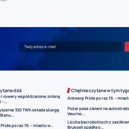
ytane dziś
Chętnie czytane w tym tyg
i i rowery współdzielone znikną
Antwerp Pride po raz 19. – miasto
 –...
Pożar pasa zieleni na autostrad
yszenie 100 TWh składa skargę
Veurne...
Stanu...
Liczba bezrobotnych z zasiłkie
ride po raz 19. – miasto w...
Brukseli spadła o...