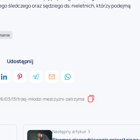
go śledczego oraz sędziego ds. nieletnich, którzy podejmą
manie
Udostępnij
Następny artykuł
Stromae niespodziewanie pojawił się na