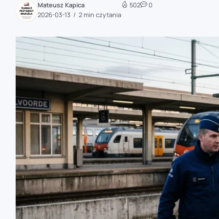
Mateusz Kapica
502
0
zaobserwuj nas
2026-03-13
2 min czytania
zaobserwuj nas
zaobserwuj nas
zaobserwuj nas