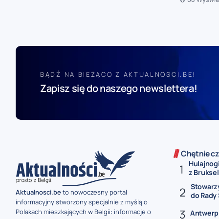
BĄDŹ NA BIEŻĄCO Z AKTUALNOSCI.BE!
Zapisz się do naszego newslettera!
Chętnie cz
Hulajnog
z Brukseli
Stowarz
Aktualnosci.be
to nowoczesny portal
do Rady 
informacyjny stworzony specjalnie z myślą o
Polakach mieszkających w Belgii: informacje o
Antwerp P