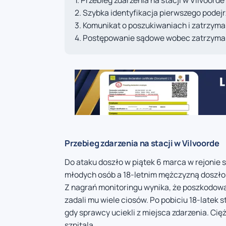
Przebieg zdarzenia na stacji w Vilvoorde
Szybka identyfikacja pierwszego podej
Komunikat o poszukiwaniach i zatrzym
Postępowanie sądowe wobec zatrzym
Przebieg zdarzenia na stacji w Vilvoorde
Do ataku doszło w piątek 6 marca w rejonie s
młodych osób a 18-letnim mężczyzną doszło d
Z nagrań monitoringu wynika, że poszkodowa
zadali mu wiele ciosów. Po pobiciu 18-latek 
gdy sprawcy uciekli z miejsca zdarzenia. Ci
szpitala.