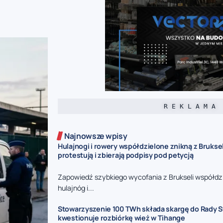
R E K L A M A
Najnowsze wpisy
Hulajnogi i rowery współdzielone znikną z Brukse
protestują i zbierają podpisy pod petycją
Zapowiedź szybkiego wycofania z Brukseli współdz
hulajnóg i...
Stowarzyszenie 100 TWh składa skargę do Rady S
kwestionuje rozbiórkę wież w Tihange