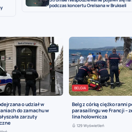
podczas koncertu Orelsana w Brukseli
ny
BELGIA
odejrzana o udział w
Belg z córką ciężko ranni 
aniach do zamachu w
parasailingu we Francji – 
słyszała zarzuty
lina holownicza
yczne
129 Wyświetleń
tleń