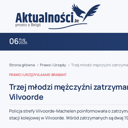
06
Aug
2026
Strona główna
Prawo i Urzędy
Trzej młodzi mężczyźni zatrzyman
/
/
PRAWO I URZĘDY
VLAAMS-BRABANT
Trzej młodzi mężczyźni zatrzyman
Vilvoorde
zaobserwuj nas
Policja strefy Vilvoorde-Machelen poinformowała o zatrzym
stacji kolejowej w Vilvoorde. Wśród zatrzymanych są dwaj 19
zaobserwuj nas