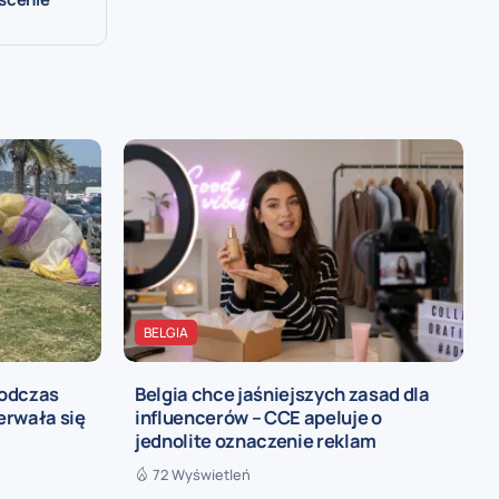
BELGIA
podczas
Belgia chce jaśniejszych zasad dla
zerwała się
influencerów – CCE apeluje o
jednolite oznaczenie reklam
72 Wyświetleń