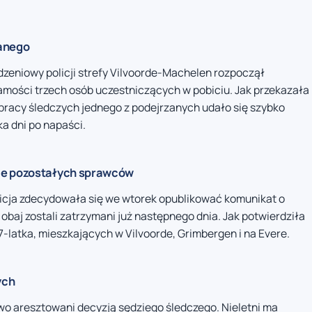
zanego
dzeniowy policji strefy Vilvoorde-Machelen rozpoczął
samości trzech osób uczestniczących w pobiciu. Jak przekazała
j pracy śledczych jednego z podejrzanych udało się szybko
ka dni po napaści.
ie pozostałych sprawców
cja zdecydowała się we wtorek opublikować komunikat o
 obaj zostali zatrzymani już następnego dnia. Jak potwierdziła
17-latka, mieszkających w Vilvoorde, Grimbergen i na Evere.
ych
wo aresztowani decyzją sędziego śledczego. Nieletni ma