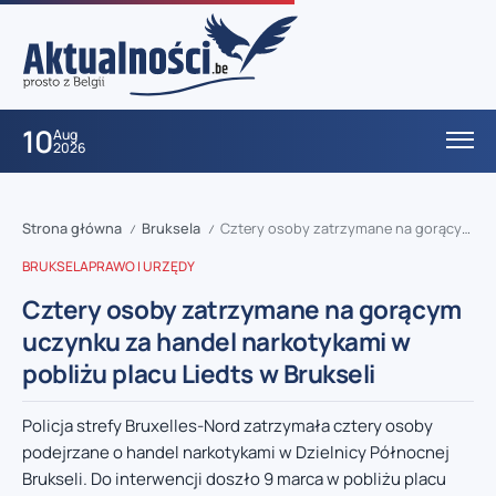
10
Aug
2026
Strona główna
Bruksela
Cztery osoby zatrzymane na gorącym uczynku za handel narkotykami w pobliżu placu Liedts w Brukseli
/
/
BRUKSELA
PRAWO I URZĘDY
Cztery osoby zatrzymane na gorącym
uczynku za handel narkotykami w
pobliżu placu Liedts w Brukseli
Policja strefy Bruxelles-Nord zatrzymała cztery osoby
podejrzane o handel narkotykami w Dzielnicy Północnej
Brukseli. Do interwencji doszło 9 marca w pobliżu placu