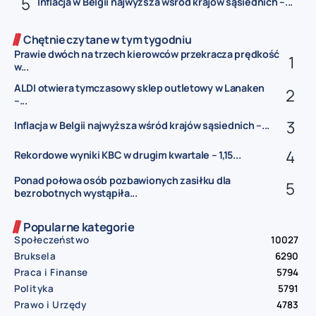
Inflacja w Belgii najwyższa wśród krajów sąsiednich –...
Chętnie czytane w tym tygodniu
Prawie dwóch na trzech kierowców przekracza prędkość
w...
ALDI otwiera tymczasowy sklep outletowy w Lanaken
–...
Inflacja w Belgii najwyższa wśród krajów sąsiednich –...
Rekordowe wyniki KBC w drugim kwartale – 1,15...
Ponad połowa osób pozbawionych zasiłku dla
bezrobotnych wystąpiła...
Popularne kategorie
Społeczeństwo
10027
Bruksela
6290
Praca i Finanse
5794
Polityka
5791
Prawo i Urzędy
4783