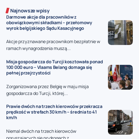
Najnowsze wpisy
Darmowe akcje dla pracowników z
obowiązkowymi składkami – przełomowy
wyrok belgijskiego Sądu Kasacyjnego
Akcje przyznawane pracownikom bezpłatnie w
ramach wynagrodzenia muszą...
Misja gospodarcza do Turcji kosztowała ponad
100 000 euro – Vlaams Belang domaga się
pełnej przejrzystości
Zorganizowana przez Belgię w maju misja
gospodarcza do Turcji, której...
Prawie dwóch na trzech kierowców przekracza
prędkość w strefach 30 km/h – średnia to 41
km/h
Niemal dwóch na trzech kierowców
poruszających się po drogach z...