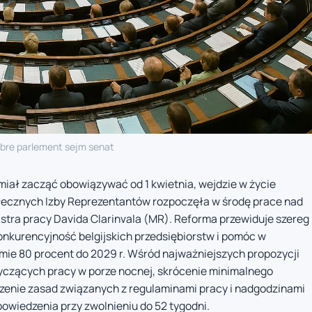
re parlement sejm senat
 miał zacząć obowiązywać od 1 kwietnia, wejdzie w życie
ołecznych Izby Reprezentantów rozpoczęła w środę prace nad
tra pracy Davida Clarinvala (MR). Reforma przewiduje szereg
onkurencyjność belgijskich przedsiębiorstw i pomóc w
mie 80 procent do 2029 r. Wśród najważniejszych propozycji
tyczących pracy w porze nocnej, skrócenie minimalnego
zenie zasad związanych z regulaminami pracy i nadgodzinami
wiedzenia przy zwolnieniu do 52 tygodni.