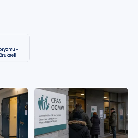
roryzmu –
Brukseli