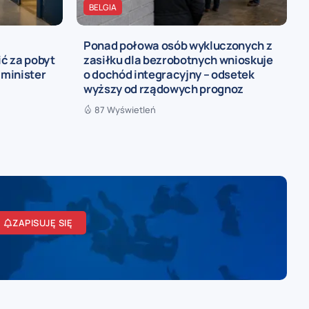
BELGIA
Ponad połowa osób wykluczonych z
ć za pobyt
zasiłku dla bezrobotnych wnioskuje
 minister
o dochód integracyjny – odsetek
wyższy od rządowych prognoz
87 Wyświetleń
ZAPISUJĘ SIĘ