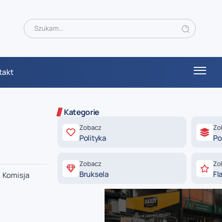
takt
Kategorie
Zobacz
Zo
Polityka
Po
Zobacz
Zo
Bruksela
Fl
. Komisja