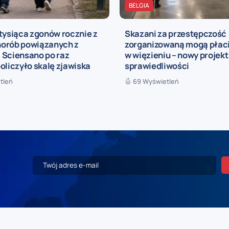
BELGIA
tysiąca zgonów rocznie z
Skazani za przestępczość
orób powiązanych z
zorganizowaną mogą płaci
 Sciensano po raz
w więzieniu – nowy projekt
oliczyło skalę zjawiska
sprawiedliwości
tleń
69 Wyświetleń