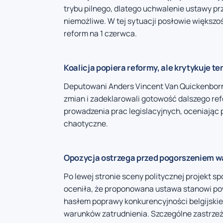
trybu pilnego, dlatego uchwalenie ustawy pr
niemożliwe. W tej sytuacji posłowie większo
reform na 1 czerwca.
Koalicja popiera reformy, ale krytykuje t
Deputowani Anders Vincent Van Quickenborne
zmian i zadeklarowali gotowość dalszego re
prowadzenia prac legislacyjnych, oceniając 
chaotyczne.
Opozycja ostrzega przed pogorszeniem 
Po lewej stronie sceny politycznej projekt 
oceniła, że proponowana ustawa stanowi po
hasłem poprawy konkurencyjności belgijskie
warunków zatrudnienia. Szczególne zastrzeże