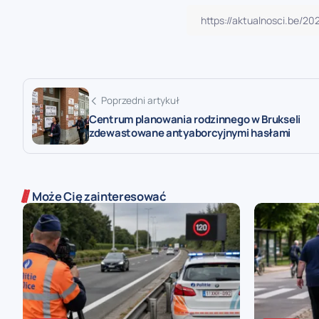
Poprzedni artykuł
Centrum planowania rodzinnego w Brukseli
zdewastowane antyaborcyjnymi hasłami
Może Cię zainteresować