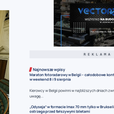
R E K L A M A
Najnowsze wpisy
Maraton fotoradarowy w Belgii – całodobowe kont
w weekend 8 i 9 sierpnia
Kierowcy w Belgii powinni w najbliższych dniach zw
uwagę...
„Odyseja” w formacie Imax 70 mm tylko w Brukseli
ostrzega przed fałszywymi biletami