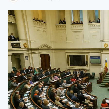
zaobserwuj nas
zaobserwuj nas
zaobserwuj nas
zaobserwuj nas