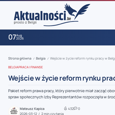
07
Aug
2026
Strona główna
Belgia
Wejście w życie reform rynku pracy w Belg
/
/
BELGIA
PRACA I FINANSE
Wejście w życie reform rynku prac
Pakiet reform prawa pracy, który pierwotnie miał zacząć obo
zaobserwuj nas
spraw społecznych Izby Reprezentantów rozpoczęła w środę
zaobserwuj nas
Mateusz Kapica
432
0
2026-03-12
2 min czytania