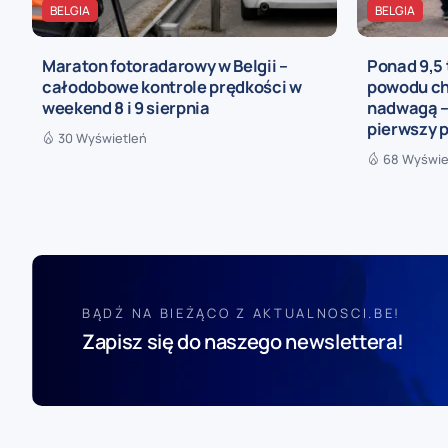
BELGIA
BELGIA
Maraton fotoradarowy w Belgii –
Ponad 9,5 
całodobowe kontrole prędkości w
powodu ch
weekend 8 i 9 sierpnia
nadwagą –
pierwszy p
30 Wyświetleń
68 Wyświe
BĄDŹ NA BIEŻĄCO Z AKTUALNOSCI.BE!
Zapisz się do naszego newslettera!